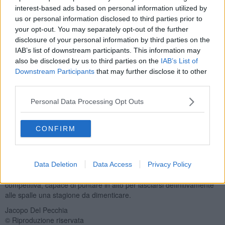
interest-based ads based on personal information utilized by
us or personal information disclosed to third parties prior to
Tra le future avversarie sono già numerosi i movimenti di mercato.
your opt-out. You may separately opt-out of the further
Tra quelle maggiormente attive la Lucchese, tornata in Serie D
disclosure of your personal information by third parties on the
dopo la promozione dall'Eccellenza e decisa a recitare un ruolo da
IAB’s list of downstream participants. This information may
protagonista. I rossoneri hanno già ufficializzato gli arrivi di
Dorin
also be disclosed by us to third parties on the
IAB’s List of
Sirbu
e
Gabriele Kernezo
, ma il colpo che spicca maggiormente è
Downstream Participants
that may further disclose it to other
quello di
Davide Lorusso
, reduce da una stagione straordinaria
third parties.
con 25 reti, miglior marcatore dell'intera Serie D. Società al lavoro
anche per portare
Federico Dionisi
e
Tommaso Carcani.
Personal Data Processing Opt Outs
Molto attivo anche il San Donato Tavarnelle, altra formazione
intenzionata ad alzare l'asticella. Dopo aver riportato in gialloblù
CONFIRM
Vieri Regoli, il club ha ufficializzato anche l'ingaggio di
Gianni
Riccobono.
I primi giorni di mercato stanno dunque delineando una Serie D di
alto livello. Il Pontedera, che finora ha ufficializzato soltanto il ds
Data Deletion
Data Access
Privacy Policy
Simone Quintieri, dovrà quindi accelerare per costruire una rosa
competitiva, capace di puntare in alto per lasciarsi definitivamente
alle spalle una stagione da dimenticare.
Jacopo Del Pecchia
© Riproduzione riservata