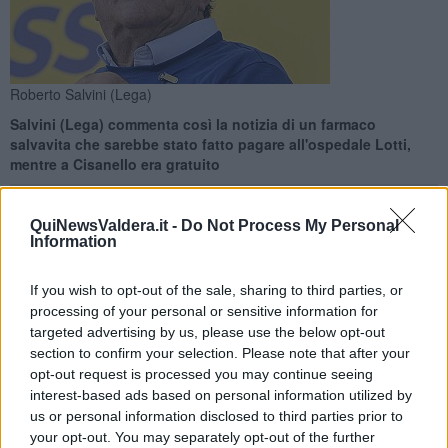
Roberto Salvini (Lega)
Salvini (Lega) commenta così la notizia di un farmaco
salvavita che sarebbe stato fatto pagare all'ospedale Lotti,
mentre a Cisanello era gratuito
QuiNewsValdera.it -
Do Not Process My Personal
Information
PONTEDERA —
“Sinceramente, pur conoscendo le tante
If you wish to opt-out of the sale, sharing to third parties, or
problematiche della Sanità toscana - questo quanto dichiarato da
processing of your personal or sensitive information for
Roberto Salvini
, consigliere regionale della Lega - stentiamo a
targeted advertising by us, please use the below opt-out
credere che ci sia una
palese disparità di trattamento fra due
section to confirm your selection. Please note that after your
ospedali
, quello di Pisa e di Pontedera, molto vicini logisticamente,
opt-out request is processed you may continue seeing
ma colpevolmente lontani nelle modalità di somministrazione dei
interest-based ads based on personal information utilized by
farmaci.”
us or personal information disclosed to third parties prior to
your opt-out. You may separately opt-out of the further
“La storia riportata dalla stampa locale - ha spiegato l'esponente