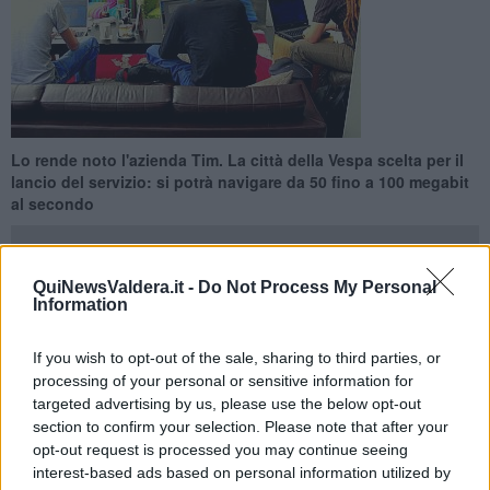
Lo rende noto l'azienda Tim. La città della Vespa scelta per il
lancio del servizio: si potrà navigare da 50 fino a 100 megabit
al secondo
QuiNewsValdera.it -
Do Not Process My Personal
Information
PONTEDERA —
Vi ricordate la vecchia tv analogica, bastava
If you wish to opt-out of the sale, sharing to third parties, or
premere un pulsante sul telecomando e il canale cambiava
processing of your personal or sensitive information for
immediatamente.
Non succede con le nuove tv digitali dove c'è un
targeted advertising by us, please use the below opt-out
breve lasso di tempo da attendere.
section to confirm your selection. Please note that after your
A Pontedera, a breve, potrà succedere invece con internet:
opt-out request is processed you may continue seeing
digitate un indirizzo, avete appena premuto invio e la pagina è già
interest-based ads based on personal information utilized by
visualizzata.