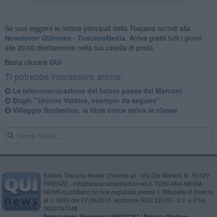
Se vuoi leggere le notizie principali della Toscana iscriviti alla
Newsletter QUInews - ToscanaMedia.
Arriva gratis tutti i giorni
alle 20:00 direttamente nella tua casella di posta.
Basta cliccare
QUI
Ti potrebbe interessare anche:
La telecomunicazione del futuro passa dal Marconi
Bugli: "Unione Valdera, esempio da seguire"
​Villaggio Scolastico, la fibra ottica arriva in classe
Editore Toscana Media Channel srl - Via Dei Martelli, 8 - 50129
FIRENZE - info@toscanamediachannel.it. TOSCANA MEDIA
NEWS quotidiano on line registrato presso il Tribunale di Firenze
al n. 5935 del 27.09.2013. Iscrizione ROC 22105 - C.F. e P.Iva
0620787048
Fatturazione Elettronica M5UXCR1 |
Privacy Nielsen