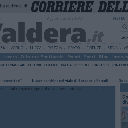
alla audience di
o
Aggiornato alle 10:04
METEO:
Gio
ISA
LIVORNO
LUCCA
PISTOIA
PRATO
FIRENZE
SIENA
A
Lavoro
Cultura e Spettacolo
Eventi
Sport
Blog
Intervi
ANA TERME-LARI
CHIANNI
LAJATICO
PALAIA
PECCIOLI
PONSACCO
PONTEDE
ori"
Nuove panchine nel viale di Boscone a Forcoli
Doppio fronte d
Do
di