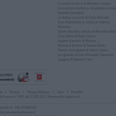
Ci vuole un fisico di Michele Campisi
Economia e territorio, da globale a loca
Daniele Salvadori
La dama a scacchi di Carlo Belciani
Due chiacchiere in cucina di Sabrina
Rossello
Storie dell'altro secolo di Marcella Bito
Easy ridere di Dario Greco
Legami d'amore di Malena ...
Musica e dintorni di Fausto Pirìto
Parole milonguere di Maria Caruso
Lo sguardo di Don Armando Zappolini
Leggere di Roberto Cerri
er
|
Privacy
|
Privacy Nielsen
|
Durc
|
Provider
di Firenze n. 5935 del 27.09.2013. Powered by
Aperion.it
Martelli, 8 - 50129 FIRENZE
toscanamediachannel.it