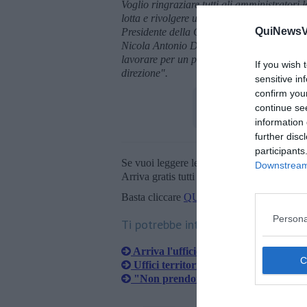
Voglio ringraziare tutti gli amministratori
lotta e rivolgere un particolare plauso alla
QuiNewsVa
Presidente della Corte d'Appello di Firenz
Nicola Antonio Dinisi.Il Pd vuole sicurezza
lavorare per un più alto livello di legalità
If you wish 
direzione".
sensitive in
confirm you
continue se
information 
further disc
participants
Se vuoi leggere le notizie principali della T
Downstream 
Arriva gratis tutti i giorni alle 20:00 dirett
Basta cliccare
QUI
Persona
Ti potrebbe interessare anche:
Arriva l'ufficio giudiziario di prossim
Uffici territoriali, la domanda di Forz
"Non prendono neanche il cerchio del