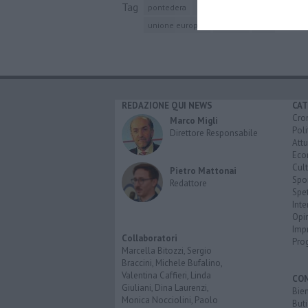
Tag
pontedera
partito democratico
minister
unione europea
toscana
pisa
REDAZIONE QUI NEWS
CAT
Cro
Marco Migli
Poli
Direttore Responsabile
Attu
Eco
Cult
Pietro Mattonai
Spo
Redattore
Spet
Inte
Opi
Imp
Collaboratori
Pro
Marcella Bitozzi, Sergio
Braccini, Michele Bufalino,
Valentina Caffieri, Linda
CO
Giuliani, Dina Laurenzi,
Bien
Monica Nocciolini, Paolo
Buti