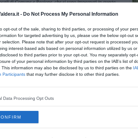
 locali di Comune e Regione, che si sono impegnati in questa
 disponibilità e alla competenza del Ministero della Giustizia, al
ldera.it -
Do Not Process My Personal Information
e Margherita Cassano e al Presidente del Tribunale di Pisa,
 e giustizia. Per ottenere un Paese più giusto e sicuro occorre
 in ogni contesto. A Pontedera si è fatto un passo avanti in questa
C
to opt-out of the sale, sharing to third parties, or processing of your per
formation for targeted advertising by us, please use the below opt-out s
r selection. Please note that after your opt-out request is processed y
eing interest-based ads based on personal information utilized by us or
disclosed to third parties prior to your opt-out. You may separately opt-
losure of your personal information by third parties on the IAB’s list of
. This information may also be disclosed by us to third parties on the
IA
oscana iscriviti alla
Newsletter QUInews - ToscanaMedia.
Participants
that may further disclose it to other third parties.
amente nella tua casella di posta.
l Data Processing Opt Outs
ità
CONFIRM
a Italia
 bersaglio"