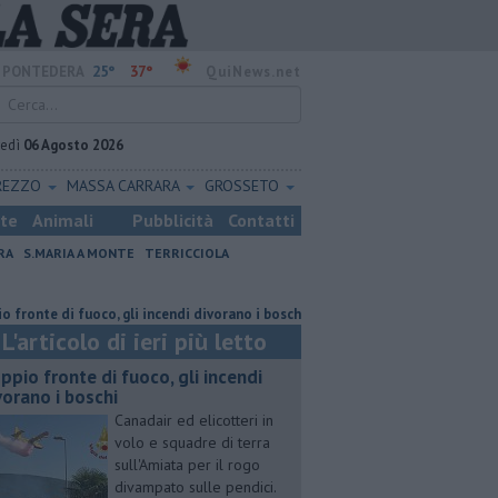
25°
37°
PONTEDERA
QuiNews.net
vedì
06 Agosto 2026
REZZO
MASSA CARRARA
GROSSETO
ste
Animali
Pubblicità
Contatti
RA
S.MARIA A MONTE
TERRICCIOLA
i fuoco, gli incendi divorano i boschi
Bus devastati dai vandali, "a ris
L'articolo di ieri più letto
ppio fronte di fuoco, gli incendi
vorano i boschi
Canadair ed elicotteri in
volo e squadre di terra
sull'Amiata per il rogo
divampato sulle pendici.