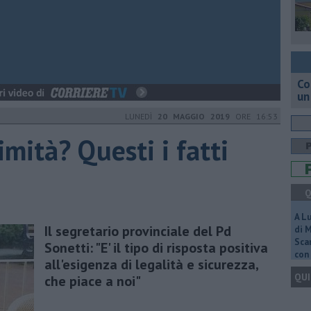
Co
un
LUNEDÌ
20 MAGGIO 2019
ORE 16:53
imità? Questi i fatti
Q
A L
Il segretario provinciale del Pd
di 
Scar
Sonetti: "E' il tipo di risposta positiva
con 
all'esigenza di legalità e sicurezza,
QUI
che piace a noi"