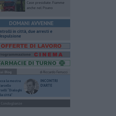
Case presidiate. Fiamme
anche nel Pisano
DOMANI AVVENNE
ntrolli in città, due arresti e
'espulsione
ui Blog
di Riccardo Ferrucci
INCONTRI
ucca la mostra
D'ARTE
Marcello
selli “Dialoghi
la città"
Condoglianze