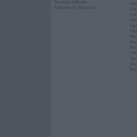
Nocentini, Gabriele
Calc
Santarnecchi, Paola Silvi.
Cap
Cas
Chi
Laja
Pala
Pecc
Pon
Pon
S.M
Terr
Vic
Pon