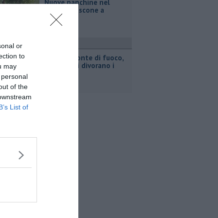
Nuove panchine nel
viale di Boscone a
Forcoli
ronaca
sonal or
ection to
Doppio fronte di fuoco,
gli incendi divorano i
ou may
boschi
 personal
out of the
 downstream
B’s List of