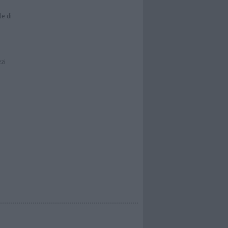
le di
zzi