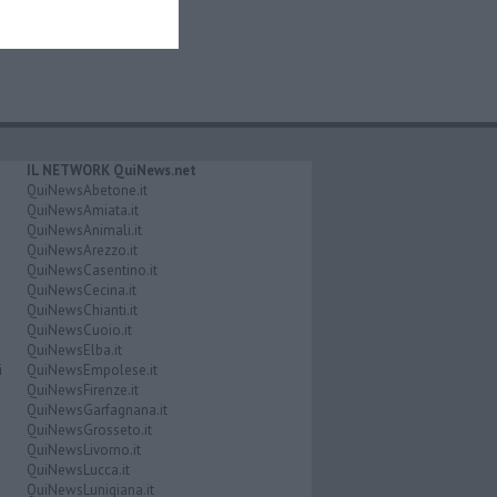
IL NETWORK QuiNews.net
QuiNewsAbetone.it
QuiNewsAmiata.it
QuiNewsAnimali.it
QuiNewsArezzo.it
QuiNewsCasentino.it
QuiNewsCecina.it
QuiNewsChianti.it
QuiNewsCuoio.it
QuiNewsElba.it
i
QuiNewsEmpolese.it
QuiNewsFirenze.it
QuiNewsGarfagnana.it
QuiNewsGrosseto.it
QuiNewsLivorno.it
QuiNewsLucca.it
QuiNewsLunigiana.it