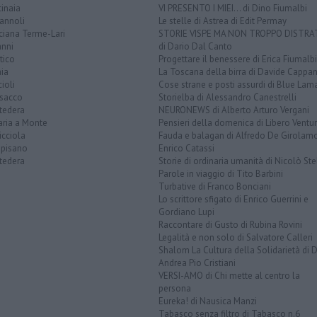
inaia
VI PRESENTO I MIEI... di Dino Fiumalbi
annoli
Le stelle di Astrea di Edit Permay
ciana Terme-Lari
STORIE VISPE MA NON TROPPO DISTR
anni
di Dario Dal Canto
tico
Progettare il benessere di Erica Fiumalbi
ia
La Toscana della birra di Davide Cappan
ioli
Cose strane e posti assurdi di Blue Lam
sacco
Storielba di Alessandro Canestrelli
tedera
NEURONEWS di Alberto Arturo Vergani
aria a Monte
Pensieri della domenica di Libero Ventur
icciola
Fauda e balagan di Alfredo De Girolam
opisano
Enrico Catassi
tedera
Storie di ordinaria umanità di Nicolò Ste
Parole in viaggio di Tito Barbini
Turbative di Franco Bonciani
Lo scrittore sfigato di Enrico Guerrini e
Gordiano Lupi
Raccontare di Gusto di Rubina Rovini
Legalità e non solo di Salvatore Calleri
Shalom La Cultura della Solidarietà di 
Andrea Pio Cristiani
VERSI-AMO di Chi mette al centro la
persona
Eureka! di Nausica Manzi
Tabasco senza filtro di Tabasco n.6