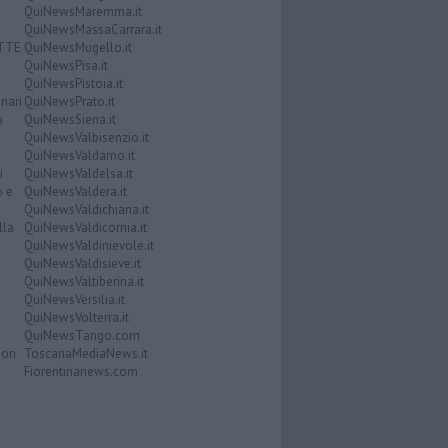
QuiNewsMaremma.it
QuiNewsMassaCarrara.it
ATTE
QuiNewsMugello.it
QuiNewsPisa.it
QuiNewsPistoia.it
nari
QuiNewsPrato.it
a
QuiNewsSiena.it
QuiNewsValbisenzio.it
QuiNewsValdarno.it
i
QuiNewsValdelsa.it
o e
QuiNewsValdera.it
QuiNewsValdichiana.it
lla
QuiNewsValdicornia.it
QuiNewsValdinievole.it
QuiNewsValdisieve.it
QuiNewsValtiberina.it
QuiNewsVersilia.it
QuiNewsVolterra.it
QuiNewsTango.com
Don
ToscanaMediaNews.it
Fiorentinanews.com