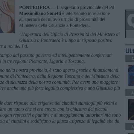
PONTEDERA —
Il segretario provinciale del Pd
Massimiliano Sonetti
è intervenuto in relazione
all'apertura del nuovo ufficio di prossimità del
Ministero della Giustizia a Pontedera.
"L'apertura dell'Ufficio di Prossimità del Ministero di
Giustizia a Pontedera è il tipo di risposta positiva
ace a noi del Pd.
Ult
in campo dal passato governo ed intelligentemente confermati
A
i in tre regioni: Piemonte, Liguria e Toscana.
imo nella nostra provincia, è stato aperto grazie a finanziamenti
une di Pontedera, della Regione Toscana e del Ministero della
enze di sicurezza della nostra comunità. Per avere una maggiore
rre anche una più forte legalità complessiva e una Giustizia più
A
 dare risposte alle esigenze dei cittadini standogli più vicini e
ltro un vuoto che si era creato con la chiusura dei piccoli
slogan repressivi e punitivi e di atteggiamenti autoritari ma sono
ia ai cittadini e soddisfano la giusta esigenza di legalità che da
A