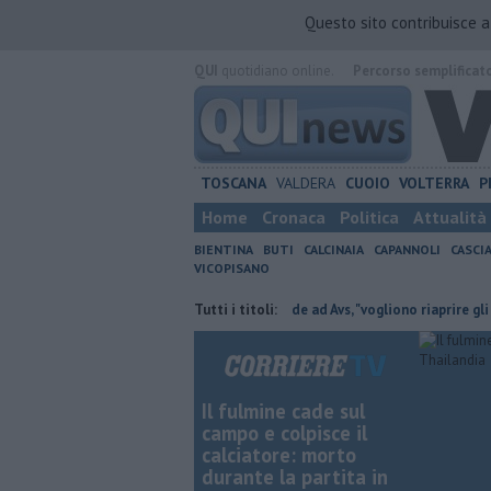
Questo sito contribuisce 
QUI
quotidiano online.
Percorso semplificat
TOSCANA
VALDERA
CUOIO
VOLTERRA
P
Home
Cronaca
Politica
Attualità
BIENTINA
BUTI
CALCINAIA
CAPANNOLI
CASCI
VICOPISANO
 Valdera Move"
Macelloni risponde ad Avs, "vogliono riaprire gli incenerit
Tutti i titoli:
Il fulmine cade sul
campo e colpisce il
calciatore: morto
durante la partita in