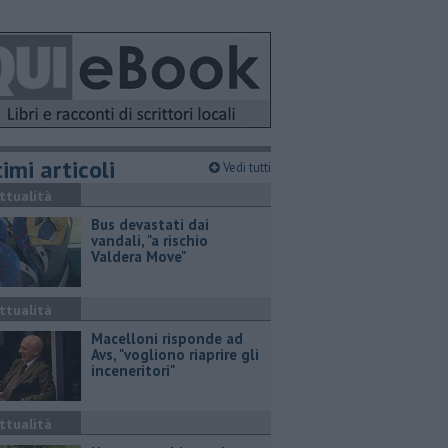
imi articoli
Vedi tutti
ttualità
Bus devastati dai
vandali, "a rischio
Valdera Move"
ttualità
Macelloni risponde ad
Avs, "vogliono riaprire gli
inceneritori"
ttualità