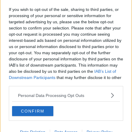
Ancora l'incubo incendio sul Monte Serra
If you wish to opt-out of the sale, sharing to third parties, or
Maxiemendamento al bilancio regionale, soldi per
processing of your personal or sensitive information for
6 Comuni
targeted advertising by us, please use the below opt-out
Muore storico volontario della Festa dell'Unità
section to confirm your selection. Please note that after your
opt-out request is processed you may continue seeing
interest-based ads based on personal information utilized by
Il borgo si accende a ritmo di jazz
us or personal information disclosed to third parties prior to
your opt-out. You may separately opt-out of the further
Artinsolite porta la musica classica in piazza
disclosure of your personal information by third parties on the
IAB’s list of downstream participants. This information may
Fumo nero vicino alla carreggiata, code in FiPiLi
also be disclosed by us to third parties on the
IAB’s List of
Downstream Participants
that may further disclose it to other
Cambia l'orario d'apertura dei servizi comunali
third parties.
Addio a una famosa avvocata
Personal Data Processing Opt Outs
Indotto da 35 milioni per il Teatro del Silenzio
CONFIRM
Ecco la nuova segreteria comunale del Pd
Addio Rossano Signorini, manager e dirigente