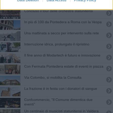
Data Deletion
Data Access
Privacy Policy
Concluso il tour delle orchestre statunitensi
In più di 100 da Pontedera a Roma con la Vespa
Una mattinata a secco per intervento sulla rete
Interruzione idrica, prolungato il ripristino
Il fine anno di Modartech è futuro e innovazione
Con Fermata Pontedera estate di eventi in piazza
Via Colombo, si mobilita la Consulta
La frazione è in festa con i donatori di sangue
Confcommercio, "Il Comune dimentica due
eventi"
Un centinaio di musicisti statunitensi in Valdera