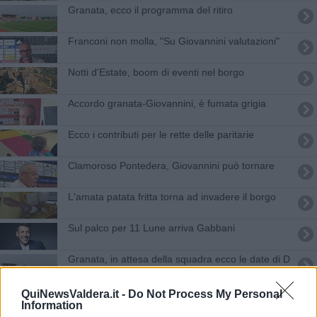
Granata, ecco il programma del ritiro
Franconi non molla, "Su Giovannini valutazioni"
Notti d'Estate, boom di eventi nel borgo
Accordo granata-Giovannini, è fumata grigia
Ecco i contributi per le rette delle paritarie
Clamoroso Pontedera, Giovannini può tornare
L'amata patata fritta torna ad invadere il borgo
Sul palco per 11 Lune arriva Gabbani
Granata, in attesa della squadra ecco le date di D
Addio Piero, storico militante di Rifondazione
QuiNewsValdera.it -
Do Not Process My Personal
Information