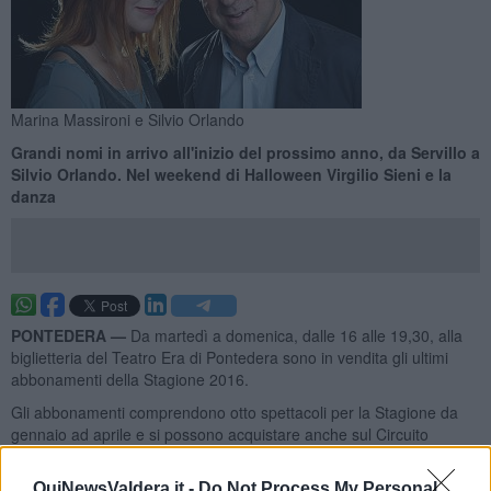
Marina Massironi e Silvio Orlando
Grandi nomi in arrivo all'inizio del prossimo anno, da Servillo a
Silvio Orlando. Nel weekend di Halloween Virgilio Sieni e la
danza
PONTEDERA —
Da martedì a domenica, dalle 16 alle 19,30, alla
biglietteria del Teatro Era di Pontedera sono in vendita gli ultimi
abbonamenti della Stagione 2016.
Gli abbonamenti comprendono otto spettacoli per la Stagione da
gennaio ad aprile e si possono acquistare anche sul Circuito
Boxoffice Toscana.
QuiNewsValdera.it -
Do Not Process My Personal