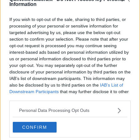
Information
Al Teatro Era arriveranno
Silvio Orlando, Marina Massironi,
If you wish to opt-out of the sale, sharing to third parties, or
Stefano Accorsi, Fabrizio Bentivoglio, Maria Pia Calzone e
processing of your personal or sensitive information for
Isabella Ragonese, Umberto Orsini, Monica Piseddu, Toni
targeted advertising by us, please use the below opt-out
Servillo, Roberto Bacci con Lear.
section to confirm your selection. Please note that after your
opt-out request is processed you may continue seeing
Prossimi spettacoli -
Intanto sabato 31 ottobre e domenica 1
novembre appuntamento di danza al Teatro Era di Pontedera.
interest-based ads based on personal information utilized by
Virgilio Sieni,
uno dei più importanti coreografi contemporanei in
us or personal information disclosed to third parties prior to
Europa con la nuova creazione
Angelus Novus.
your opt-out. You may separately opt-out of the further
disclosure of your personal information by third parties on the
Da martedì 3 a domenica 8 novembre, la neoironica compagnia
IAB’s list of downstream participants. This information may
Carrozzeria Orfeo
, presenta con linguaggio cinico e schietto, il
also be disclosed by us to third parties on the
IAB’s List of
grottesco e surreale
Animali da bar.
Downstream Participants
that may further disclose it to other
Da venerdì 6 novembre a domenica 8 novembre
Michele Sinisi
third parties.
nei panni di un performer contemporaneo è in scena con
Riccardo
III.
Personal Data Processing Opt Outs
CONFIRM