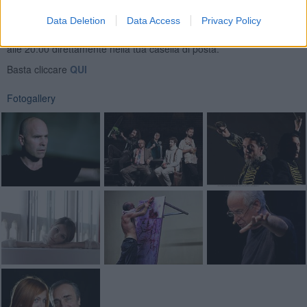
Se vuoi leggere le notizie principali della Toscana iscriviti alla
Data Deletion
Data Access
Privacy Policy
Newsletter QUInews - ToscanaMedia.
Arriva gratis tutti i giorni
alle 20:00 direttamente nella tua casella di posta.
Basta cliccare
QUI
Fotogallery