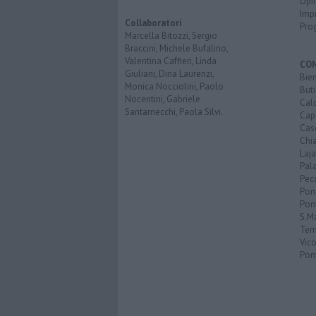
Opi
Imp
Collaboratori
Pro
Marcella Bitozzi, Sergio
Braccini, Michele Bufalino,
Valentina Caffieri, Linda
CO
Giuliani, Dina Laurenzi,
Bien
Monica Nocciolini, Paolo
Buti
Nocentini, Gabriele
Calc
Santarnecchi, Paola Silvi.
Cap
Cas
Chi
Laja
Pala
Pecc
Pon
Pon
S.M
Terr
Vic
Pon