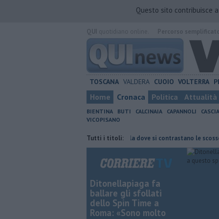
Questo sito contribuisce 
QUI
quotidiano online.
Percorso semplificat
TOSCANA
VALDERA
CUOIO
VOLTERRA
P
Home
Cronaca
Politica
Attualità
BIENTINA
BUTI
CALCINAIA
CAPANNOLI
CASCI
VICOPISANO
o i boschi
Terremoto, la scuola dove si contrastano le scosse
Tutti i titoli:
Ladr
Ditonellapiaga fa
ballare gli sfollati
dello Spin Time a
Roma: «Sono molto