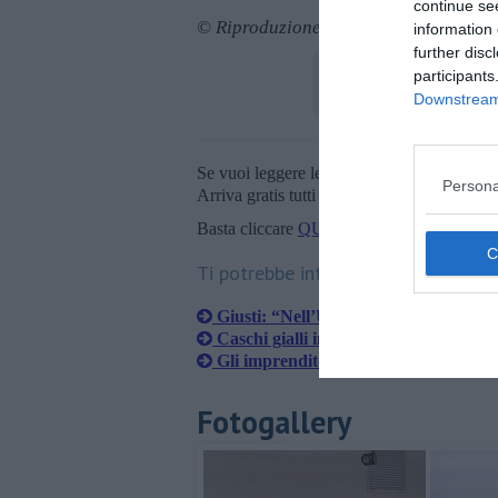
continue se
© Riproduzione riservata
information 
further disc
participants
Downstream 
Se vuoi leggere le notizie principali della T
Persona
Arriva gratis tutti i giorni alle 20:00 dirett
Basta cliccare
QUI
Ti potrebbe interessare anche:
​Giusti: “Nell’Unione Valdera manca 
Caschi gialli in strada, a Pisa la prot
Gli imprenditori della Cna pronti a d
Fotogallery