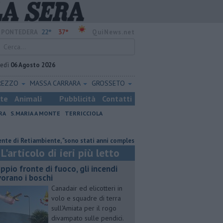
22°
37°
PONTEDERA
QuiNews.net
vedì
06 Agosto 2026
REZZO
MASSA CARRARA
GROSSETO
ste
Animali
Pubblicità
Contatti
RA
S.MARIA A MONTE
TERRICCIOLA
iambiente, "sono stati anni complessi ma di crescita"
Doppio fronte di fu
L'articolo di ieri più letto
ppio fronte di fuoco, gli incendi
vorano i boschi
Canadair ed elicotteri in
volo e squadre di terra
sull'Amiata per il rogo
divampato sulle pendici.