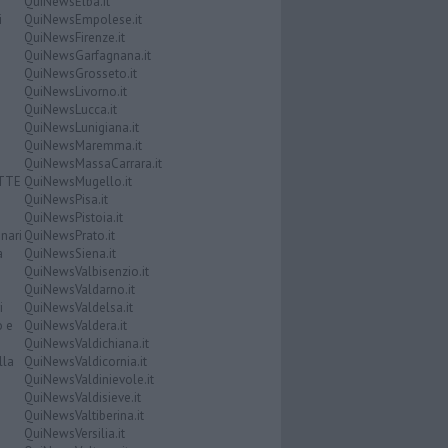
QuiNewsElba.it
i
QuiNewsEmpolese.it
QuiNewsFirenze.it
QuiNewsGarfagnana.it
QuiNewsGrosseto.it
QuiNewsLivorno.it
QuiNewsLucca.it
QuiNewsLunigiana.it
QuiNewsMaremma.it
QuiNewsMassaCarrara.it
ATTE
QuiNewsMugello.it
QuiNewsPisa.it
QuiNewsPistoia.it
nari
QuiNewsPrato.it
a
QuiNewsSiena.it
QuiNewsValbisenzio.it
QuiNewsValdarno.it
i
QuiNewsValdelsa.it
o e
QuiNewsValdera.it
QuiNewsValdichiana.it
lla
QuiNewsValdicornia.it
QuiNewsValdinievole.it
QuiNewsValdisieve.it
QuiNewsValtiberina.it
QuiNewsVersilia.it