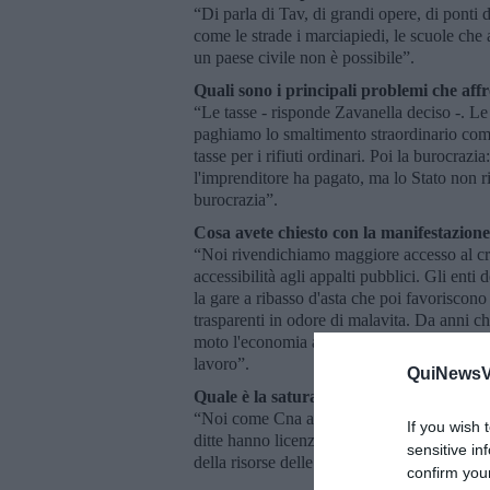
“Di parla di Tav, di grandi opere, di ponti di
come le strade i marciapiedi, le scuole che 
un paese civile non è possibile”.
Quali sono i principali problemi che af
“Le tasse - risponde Zavanella deciso -. Le 
paghiamo lo smaltimento straordinario come 
tasse per i rifiuti ordinari. Poi la burocraz
l'imprenditore ha pagato, ma lo Stato non r
burocrazia”.
Cosa avete chiesto con la manifestazione
“Noi rivendichiamo maggiore accesso al cr
accessibilità agli appalti pubblici. Gli enti
la gare a ribasso d'asta che poi favoriscono
trasparenti in odore di malavita. Da anni ch
moto l'economia attraverso la relazione di o
lavoro”.
QuiNewsVa
Quale è la saturazione occupazionale del
“Noi come Cna abbiamo visto in tre anni dim
If you wish 
ditte hanno licenziato solo il 15 per cento d
sensitive in
della risorse delle aziende. Cosa dobbiamo 
confirm you