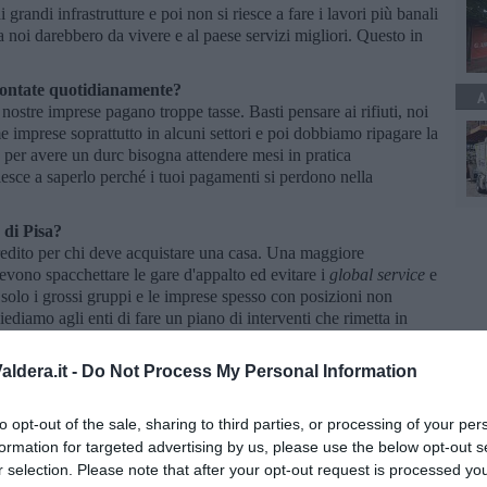
 grandi infrastrutture e poi non si riesce a fare i lavori più banali
a noi darebbero da vivere e al paese servizi migliori. Questo in
frontate quotidianamente?
A
nostre imprese pagano troppe tasse. Basti pensare ai rifiuti, noi
imprese soprattutto in alcuni settori e poi dobbiamo ripagare la
ia: per avere un durc bisogna attendere mesi in pratica
iesce a saperlo perché i tuoi pagamenti si perdono nella
 di Pisa?
edito per chi deve acquistare una casa. Una maggiore
 devono spacchettare le gare d'appalto ed evitare i
global service
e
 solo i grossi gruppi e le imprese spesso con posizioni non
iediamo agli enti di fare un piano di interventi che rimetta in
pere veramente utili per i cittadini e che a noi darebbero
ldera.it -
Do Not Process My Personal Information
 settore edile?
inuire il giro d'affari della imprese del 50 per cento, mentre le
to opt-out of the sale, sharing to third parties, or processing of your per
ei lavoratori. Questo vuole dire che si sta erodendo le riserve
formation for targeted advertising by us, please use the below opt-out s
fare di più?"
r selection. Please note that after your opt-out request is processed y