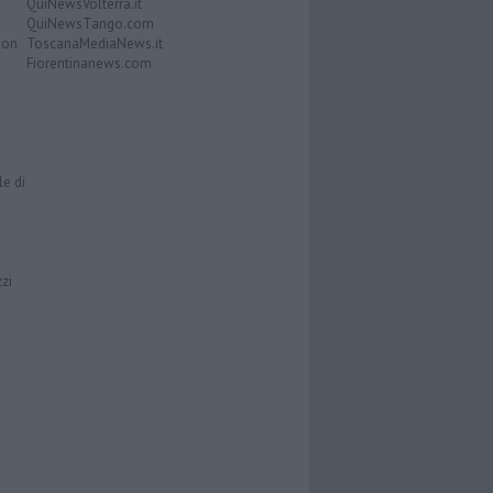
QuiNewsVolterra.it
QuiNewsTango.com
Don
ToscanaMediaNews.it
Fiorentinanews.com
le di
zzi