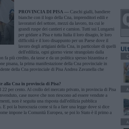
PROVINCIA DI PISA —
Caschi gialli, bandiere
bianche con il logo della Cna, imprenditori edili e
lavoratori del settore, mezzi da lavoro, tra cui le
grandi ruspe dei cantieri e camion. Tutti sui Lungarni
per gridare a Pisa e tutta Italia il loro disagio, le loro
difficoltà e il loro disappunto per un Paese dove il
lavoro degli artigiani della Cna, in particolare di quelli
Ult
dell'edilizia, ogni giorno viene strangolato dalla
C
n fa più credito, da tasse e da un politica spesso bizantina e
ione pisana, la prima manifestazione della Cna provinciale in
residente della Cna provinciale di Pisa Andrea Zavanella che
te alla Cna in provincia di Pisa?
A
l 22 per cento. Al crollo del mercato privato, in provincia di Pisa
nvenduto, case nuove che non riescono ad essere vendute a
nti, non è seguita una risposta dall'edilizia pubblica
. E poi la burocrazia come si fa a fare una legge dove si dice
 come impone la Comunità Europea, se poi lo Stato è il primo a
A