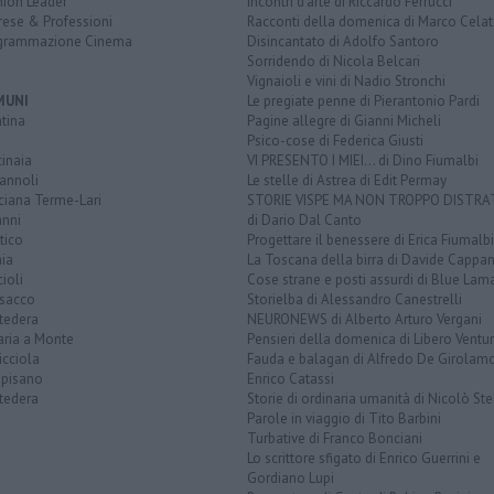
nion Leader
Incontri d'arte di Riccardo Ferrucci
rese & Professioni
Racconti della domenica di Marco Celat
grammazione Cinema
Disincantato di Adolfo Santoro
Sorridendo di Nicola Belcari
Vignaioli e vini di Nadio Stronchi
MUNI
Le pregiate penne di Pierantonio Pardi
tina
Pagine allegre di Gianni Micheli
Psico-cose di Federica Giusti
inaia
VI PRESENTO I MIEI... di Dino Fiumalbi
annoli
Le stelle di Astrea di Edit Permay
ciana Terme-Lari
STORIE VISPE MA NON TROPPO DISTR
anni
di Dario Dal Canto
tico
Progettare il benessere di Erica Fiumalbi
ia
La Toscana della birra di Davide Cappan
ioli
Cose strane e posti assurdi di Blue Lam
sacco
Storielba di Alessandro Canestrelli
tedera
NEURONEWS di Alberto Arturo Vergani
aria a Monte
Pensieri della domenica di Libero Ventur
icciola
Fauda e balagan di Alfredo De Girolam
opisano
Enrico Catassi
tedera
Storie di ordinaria umanità di Nicolò Ste
Parole in viaggio di Tito Barbini
Turbative di Franco Bonciani
Lo scrittore sfigato di Enrico Guerrini e
Gordiano Lupi