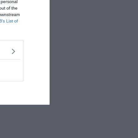
 personal
out of the
 downstream
B’s List of