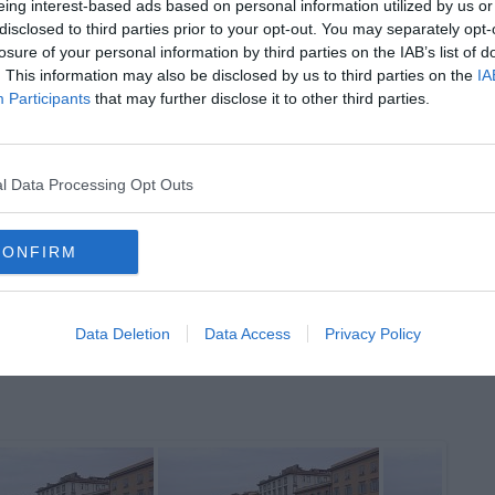
eing interest-based ads based on personal information utilized by us or
disclosed to third parties prior to your opt-out. You may separately opt-
losure of your personal information by third parties on the IAB’s list of
. This information may also be disclosed by us to third parties on the
IA
Participants
that may further disclose it to other third parties.
oscana iscriviti alla
Newsletter QUInews - ToscanaMedia.
l Data Processing Opt Outs
amente nella tua casella di posta.
CONFIRM
uniformità burocratica”
Data Deletion
Data Access
Privacy Policy
esta degli imprenditori
are una scossa