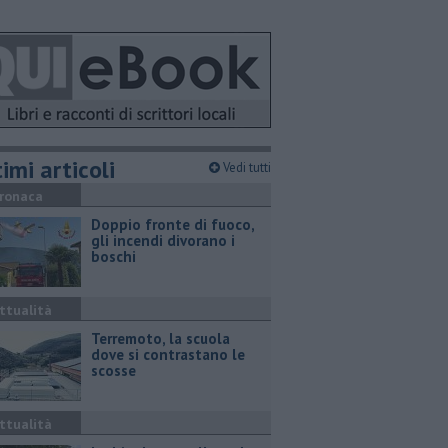
imi articoli
Vedi tutti
ronaca
Doppio fronte di fuoco,
gli incendi divorano i
boschi
ttualità
Terremoto, la scuola
dove si contrastano le
scosse
ttualità