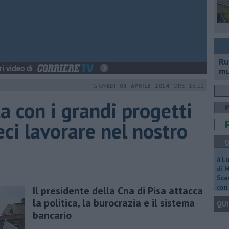
Ru
mu
GIOVEDÌ
03 APRILE 2014
ORE 18:12
a con i grandi progetti
eci lavorare nel nostro
Q
A L
di 
Scar
con 
Il presidente della Cna di Pisa attacca
la politica, la burocrazia e il sistema
QUI
bancario