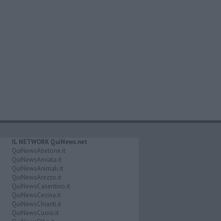
IL NETWORK QuiNews.net
QuiNewsAbetone.it
QuiNewsAmiata.it
QuiNewsAnimali.it
QuiNewsArezzo.it
QuiNewsCasentino.it
QuiNewsCecina.it
QuiNewsChianti.it
QuiNewsCuoio.it