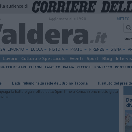
alla audience di
o
Aggiornato alle 19:20
METEO:
Gio
ISA
LIVORNO
LUCCA
PISTOIA
PRATO
FIRENZE
SIENA
A
Lavoro
Cultura e Spettacolo
Eventi
Sport
Blog
Intervi
ANA TERME-LARI
CHIANNI
LAJATICO
PALAIA
PECCIOLI
PONSACCO
PONTEDE
i rubano nella sede dell'Urbino Taccola
Il saluto del presidente di Ret
Do
di