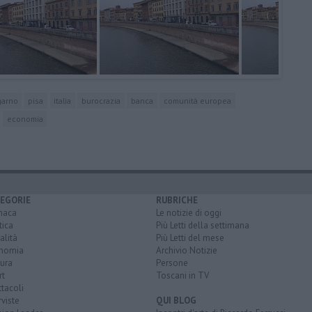
garno
pisa
italia
burocrazia
banca
comunità europea
economia
EGORIE
RUBRICHE
naca
Le notizie di oggi
tica
Più Letti della settimana
alità
Più Letti del mese
nomia
Archivio Notizie
ura
Persone
rt
Toscani in TV
tacoli
rviste
QUI BLOG