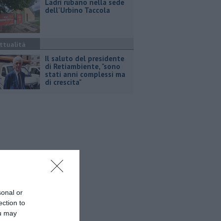
Ladri rubano nella sede
dell'Urbino Taccola
ttualità
Il saluto del presidente
di Retiambiente, "sono
stati anni complessi ma
di crescita"
sonal or
ection to
ou may