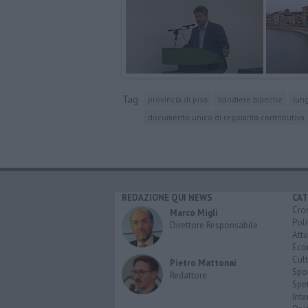
Tag
provincia di pisa
bandiere bianche
lun
documento unico di regolarità contributiva
REDAZIONE QUI NEWS
CAT
Cro
Marco Migli
Poli
Direttore Responsabile
Attu
Eco
Cult
Pietro Mattonai
Spo
Redattore
Spet
Inte