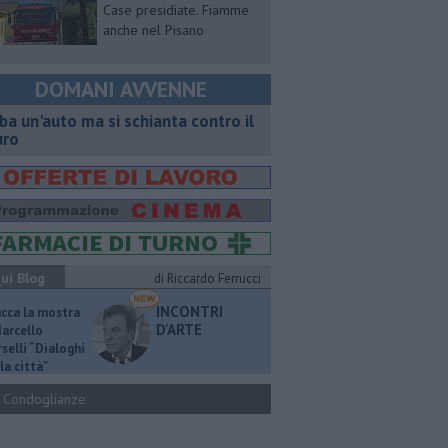
Case presidiate. Fiamme
anche nel Pisano
DOMANI AVVENNE
ba un'auto ma si schianta contro il
ro
ui Blog
di Riccardo Ferrucci
INCONTRI
ucca la mostra
D'ARTE
Marcello
selli “Dialoghi
la città"
Condoglianze