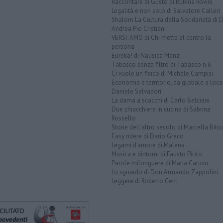
Raccontare di Gusto di Rubina Rovini
Legalità e non solo di Salvatore Calleri
Shalom La Cultura della Solidarietà di 
Andrea Pio Cristiani
VERSI-AMO di Chi mette al centro la
persona
Eureka! di Nausica Manzi
Tabasco senza filtro di Tabasco n.6
Ci vuole un fisico di Michele Campisi
Economia e territorio, da globale a loca
Daniele Salvadori
La dama a scacchi di Carlo Belciani
Due chiacchiere in cucina di Sabrina
Rossello
Storie dell'altro secolo di Marcella Bito
Easy ridere di Dario Greco
Legami d'amore di Malena ...
Musica e dintorni di Fausto Pirìto
Parole milonguere di Maria Caruso
Lo sguardo di Don Armando Zappolini
Leggere di Roberto Cerri