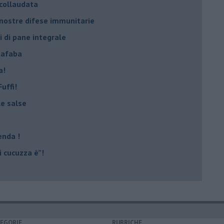
 collaudata
 nostre difese immunitarie
i di pane integrale
uafaba
a!
uffi!
le salse
enda !
 cucuzza è”!
EGORIE
RUBRICHE