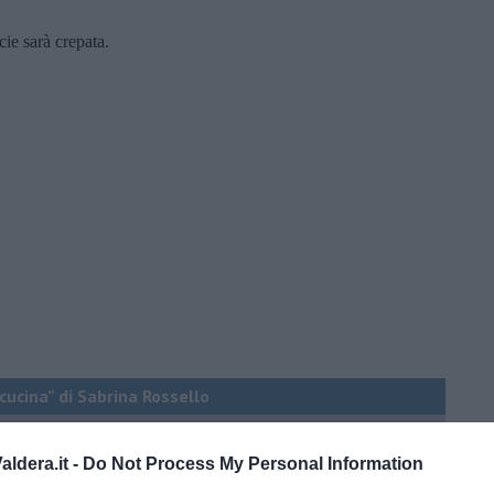
cie sarà crepata.
 cucina” di Sabrina Rossello
ldera.it -
Do Not Process My Personal Information