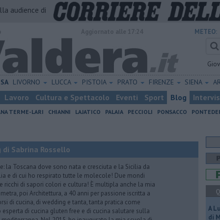
alla audience di
o
Aggiornato alle 17:24
METEO:
Gio
ISA
LIVORNO
LUCCA
PISTOIA
PRATO
FIRENZE
SIENA
A
Lavoro
Cultura e Spettacolo
Eventi
Sport
Blog
Intervi
ANA TERME-LARI
CHIANNI
LAJATICO
PALAIA
PECCIOLI
PONSACCO
PONTEDE
 di Sabrina Rossello
e: la Toscana dove sono nata e cresciuta e la Sicilia da
lia e di cui ho respirato tutte le molecole! Due mondi
 ricchi di sapori colori e cultura! È multipla anche la mia
Q
tra, poi Architettura, a 40 anni per passione iscritta a
rsi di cucina, di wedding e tanta, tanta pratica come
A L
esperta di cucina gluten free e di cucina salutare sulla
di 
ta mediterranea. Nel 2015, ho inaugurato la mia scuola di