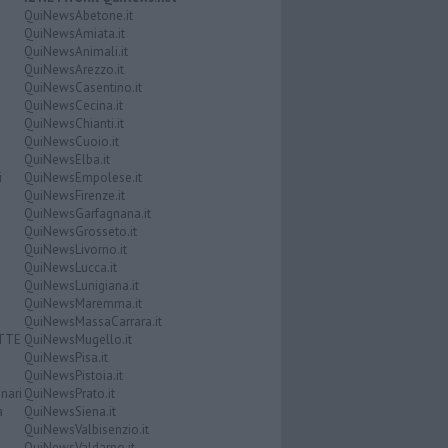
QuiNewsAbetone.it
QuiNewsAmiata.it
QuiNewsAnimali.it
QuiNewsArezzo.it
QuiNewsCasentino.it
QuiNewsCecina.it
QuiNewsChianti.it
QuiNewsCuoio.it
QuiNewsElba.it
i
QuiNewsEmpolese.it
QuiNewsFirenze.it
QuiNewsGarfagnana.it
QuiNewsGrosseto.it
QuiNewsLivorno.it
QuiNewsLucca.it
QuiNewsLunigiana.it
QuiNewsMaremma.it
QuiNewsMassaCarrara.it
ATTE
QuiNewsMugello.it
QuiNewsPisa.it
QuiNewsPistoia.it
nari
QuiNewsPrato.it
a
QuiNewsSiena.it
QuiNewsValbisenzio.it
QuiNewsValdarno.it