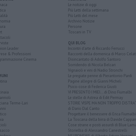
naca
Le notizie di oggi
tica
Più Letti della settimana
alità
Più Letti del mese
nomia
Archivio Notizie
ura
Persone
rt
Toscani in TV
tacoli
rviste
QUI BLOG
nion Leader
Incontri d'arte di Riccardo Ferrucci
rese & Professioni
Racconti della domenica di Marco Celat
grammazione Cinema
Disincantato di Adolfo Santoro
Sorridendo di Nicola Belcari
Vignaioli e vini di Nadio Stronchi
MUNI
Le pregiate penne di Pierantonio Pardi
tina
Pagine allegre di Gianni Micheli
Psico-cose di Federica Giusti
inaia
VI PRESENTO I MIEI... di Dino Fiumalbi
annoli
Le stelle di Astrea di Edit Permay
ciana Terme-Lari
STORIE VISPE MA NON TROPPO DISTR
anni
di Dario Dal Canto
tico
Progettare il benessere di Erica Fiumalbi
ia
La Toscana della birra di Davide Cappan
ioli
Cose strane e posti assurdi di Blue Lam
sacco
Storielba di Alessandro Canestrelli
tedera
NEURONEWS di Alberto Arturo Vergani