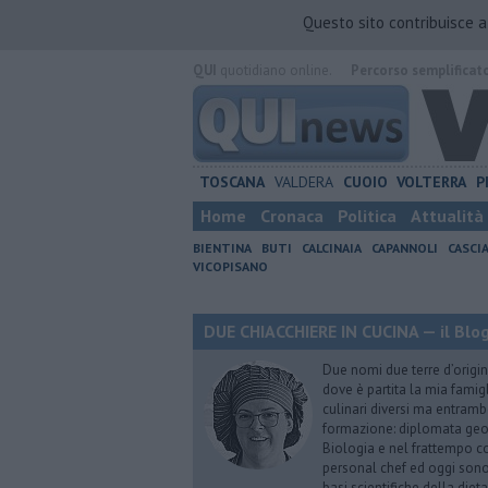
Questo sito contribuisce 
QUI
quotidiano online.
Percorso semplificat
TOSCANA
VALDERA
CUOIO
VOLTERRA
P
Home
Cronaca
Politica
Attualità
BIENTINA
BUTI
CALCINAIA
CAPANNOLI
CASCI
VICOPISANO
DUE CHIACCHIERE IN CUCINA — il Blog
Due nomi due terre d’origin
dove è partita la mia famig
culinari diversi ma entrambe
formazione: diplomata geome
Biologia e nel frattempo co
personal chef ed oggi sono 
basi scientifiche della die