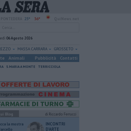
25°
36°
PONTEDERA
QuiNews.net
vedì
06 Agosto 2026
REZZO
MASSA CARRARA
GROSSETO
ste
Animali
Pubblicità
Contatti
RA
S.MARIA A MONTE
TERRICCIOLA
ui Blog
di Riccardo Ferrucci
INCONTRI
ucca la mostra
D'ARTE
Marcello