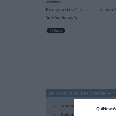
40 minuti
Il castagnaccio sarà cotto quando la superfi
Sabrina Rossello
Articoli dal Blog “Due chiacchiere in
Io sono "fragolo"
QuiNewsVa
Galeotte le giuggiole !