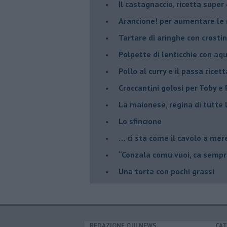
Il castagnaccio, ricetta super
​Arancione! per aumentare le
Tartare di aringhe con crostin
Polpette di lenticchie con aq
​Pollo al curry e il passa ricett
Croccantini golosi per Toby e F
La maionese, regina di tutte 
Lo sfincione
​… ci sta come il cavolo a mer
“Conzala comu vuoi, ca sempri
​Una torta con pochi grassi
REDAZIONE QUI NEWS
CAT