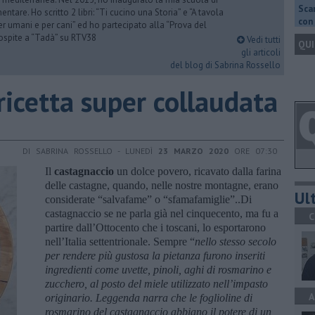
Scar
ntare. Ho scritto 2 libri: “Ti cucino una Storia” e “A tavola
con 
er umani e per cani” ed ho partecipato alla “Prova del
 ospite a “Tadà” su RTV38
Vedi tutti
QUI
gli articoli
del blog di Sabrina Rossello
 ricetta super collaudata
DI SABRINA ROSSELLO - LUNEDÌ
23 MARZO 2020
ORE 07:30
Il
castagnaccio
un dolce povero, ricavato dalla farina
delle castagne, quando, nelle nostre montagne, erano
Ult
considerate “salvafame” o “sfamafamiglie”..Di
castagnaccio se ne parla già nel cinquecento, ma fu a
C
partire dall’Ottocento che i toscani, lo esportarono
nell’Italia settentrionale. Sempre “
nello stesso secolo
per rendere più gustosa la pietanza furono inseriti
ingredienti come uvette, pinoli, aghi di rosmarino e
zucchero, al posto del miele utilizzato nell’impasto
A
originario. Leggenda narra che le foglioline di
rosmarino del castagnaccio abbiano il potere di un