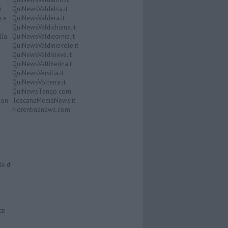
i
QuiNewsValdelsa.it
o e
QuiNewsValdera.it
QuiNewsValdichiana.it
lla
QuiNewsValdicornia.it
QuiNewsValdinievole.it
QuiNewsValdisieve.it
QuiNewsValtiberina.it
QuiNewsVersilia.it
QuiNewsVolterra.it
QuiNewsTango.com
Don
ToscanaMediaNews.it
Fiorentinanews.com
le di
zzi