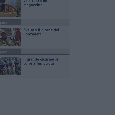
Va a fuoco un
magazzino
port
Svelato il girone del
Pontedera
port
Il grande ciclismo si
corre a Terricciola