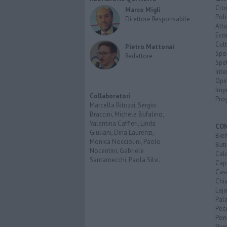
Cro
Marco Migli
Poli
Direttore Responsabile
Attu
Eco
Cult
Pietro Mattonai
Spo
Redattore
Spet
Inte
Opi
Imp
Collaboratori
Pro
Marcella Bitozzi, Sergio
Braccini, Michele Bufalino,
Valentina Caffieri, Linda
CO
Giuliani, Dina Laurenzi,
Bien
Monica Nocciolini, Paolo
Buti
Nocentini, Gabriele
Calc
Santarnecchi, Paola Silvi.
Cap
Cas
Chi
Laja
Pala
Pecc
Pon
Pon