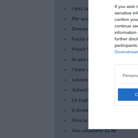
If you wish 
I pici, la pasta degli Etruschi
sensitive in
Per qualche chilo in più...
confirm you
continue se
Domani è un altro giorno
information 
​Facile dire salsa di pomodori!
further disc
participants
Prosit !
Downstream 
​In una sera di mezza estate
I have a dream…
Persona
​Lesson one: zucchini bread!
Galeotta la crociera!
Le tagliatelle di nonna Pina
Il tiramisù
Viva la pappa al pomodoro
Una colazione da Re