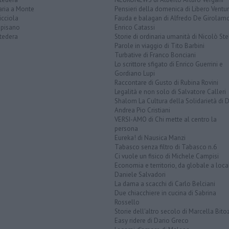
aria a Monte
Pensieri della domenica di Libero Ventur
icciola
Fauda e balagan di Alfredo De Girolam
opisano
Enrico Catassi
tedera
Storie di ordinaria umanità di Nicolò Ste
Parole in viaggio di Tito Barbini
Turbative di Franco Bonciani
Lo scrittore sfigato di Enrico Guerrini e
Gordiano Lupi
Raccontare di Gusto di Rubina Rovini
Legalità e non solo di Salvatore Calleri
Shalom La Cultura della Solidarietà di 
Andrea Pio Cristiani
VERSI-AMO di Chi mette al centro la
persona
Eureka! di Nausica Manzi
Tabasco senza filtro di Tabasco n.6
Ci vuole un fisico di Michele Campisi
Economia e territorio, da globale a loca
Daniele Salvadori
La dama a scacchi di Carlo Belciani
Due chiacchiere in cucina di Sabrina
Rossello
Storie dell'altro secolo di Marcella Bito
Easy ridere di Dario Greco