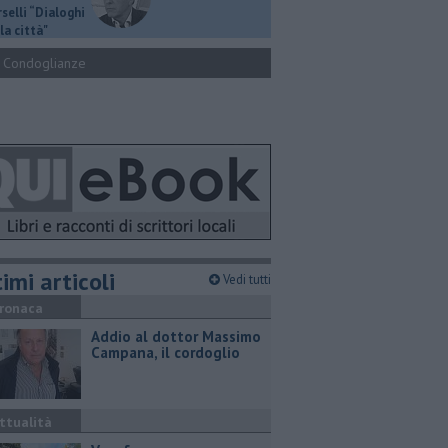
selli “Dialoghi
la città"
Condoglianze
imi articoli
Vedi tutti
ronaca
Addio al dottor Massimo
Campana, il cordoglio
ttualità