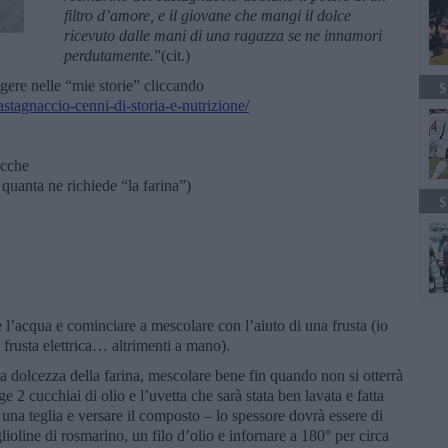
filtro d’amore, e il giovane che mangi il dolce
ricevuto dalle mani di una ragazza se ne innamori
perdutamente.
”(cit.)
gere nelle “mie storie” cliccando
S
astagnaccio-cenni-di-storia-e-nutrizione/
ecche
uanta ne richiede “la farina”)
S
re l’acqua e cominciare a mescolare con l’aiuto di una frusta (io
 frusta elettrica… altrimenti a mano).
la dolcezza della farina, mescolare bene fin quando non si otterrà
2 cucchiai di olio e l’uvetta che sarà stata ben lavata e fatta
 una teglia e versare il composto – lo spessore dovrà essere di
lioline di rosmarino, un filo d’olio e infornare a 180° per circa