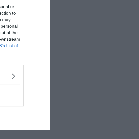
sonal or
ection to
ou may
 personal
out of the
 downstream
B’s List of