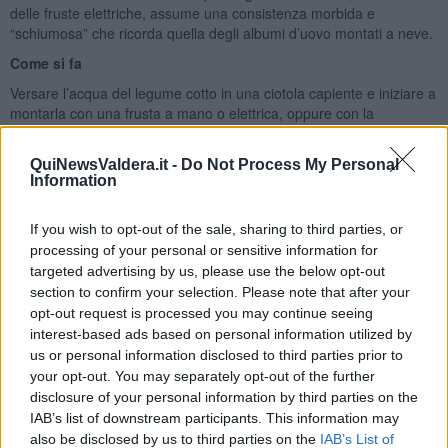
delle fruste elettriche, assume una consistenza morbida e
“schiumosa” che ricorda quella degli albumi d’uovo montati a neve.
Come si fa
Versare l’acqua del legume cotto in una ciotola capiente e iniziare a
montarla con una frusta a mano o elettrica, oppure con la
planetaria o con un robot da cucina, fino a quando diventerà una
spuma bella soda e soprattutto ferma. A seconda dello strumento
QuiNewsValdera.it -
Do Not Process My Personal
utilizzato ci vorranno dai 2 ai 5 minuti circa.
Information
Ingredienti per le polpette per 4 persone
If you wish to opt-out of the sale, sharing to third parties, or
200 g di lenticchie
processing of your personal or sensitive information for
1 cucchiaio di semi di lino
1 tazza di aquafaba montata a neve (o quanto basta per
targeted advertising by us, please use the below opt-out
rendere l’impasto elastico)
section to confirm your selection. Please note that after your
1 spicchio di aglio
opt-out request is processed you may continue seeing
20 gr di pane integrale grattato
interest-based ads based on personal information utilized by
1/2 bicchiere di acqua
us or personal information disclosed to third parties prior to
1 scalogno
your opt-out. You may separately opt-out of the further
20 gr di olio di oliva evo (circa 2 cucchiai da minestra)
disclosure of your personal information by third parties on the
Sale e peperoncino
IAB’s list of downstream participants. This information may
also be disclosed by us to third parties on the
IAB’s List of
Preparazione