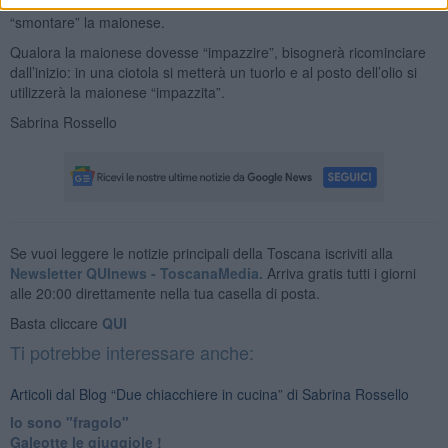
il succo di limone e mescolare facendo attenzione a non
“smontare” la maionese.
Qualora la maionese dovesse “impazzire”, bisognerà ricominciare
dall’inizio: in una ciotola si metterà un tuorlo e al posto dell’olio si
utilizzerà la maionese “impazzita”.
Sabrina Rossello
Se vuoi leggere le notizie principali della Toscana iscriviti alla
Newsletter QUInews - ToscanaMedia.
Arriva gratis tutti i giorni
alle 20:00 direttamente nella tua casella di posta.
Basta cliccare
QUI
Ti potrebbe interessare anche:
Articoli dal Blog “Due chiacchiere in cucina” di Sabrina Rossello
Io sono "fragolo"
Galeotte le giuggiole !