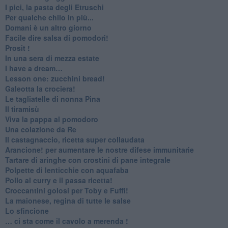
I pici, la pasta degli Etruschi
Per qualche chilo in più...
Domani è un altro giorno
​Facile dire salsa di pomodori!
Prosit !
​In una sera di mezza estate
I have a dream…
​Lesson one: zucchini bread!
Galeotta la crociera!
Le tagliatelle di nonna Pina
Il tiramisù
Viva la pappa al pomodoro
Una colazione da Re
Il castagnaccio, ricetta super collaudata
​Arancione! per aumentare le nostre difese immunitarie
Tartare di aringhe con crostini di pane integrale
Polpette di lenticchie con aquafaba
​Pollo al curry e il passa ricetta!
Croccantini golosi per Toby e Fuffi!
La maionese, regina di tutte le salse
Lo sfincione
​… ci sta come il cavolo a merenda !