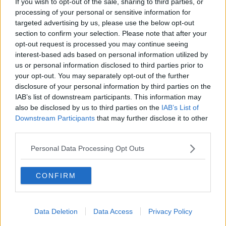
If you wish to opt-out of the sale, sharing to third parties, or
più di due giorni.
processing of your personal or sensitive information for
targeted advertising by us, please use the below opt-out
SALSA MAIONESE
section to confirm your selection. Please note that after your
Ingredienti (per 4 persone)
opt-out request is processed you may continue seeing
interest-based ads based on personal information utilized by
2 tuorli
2 dl circa di olio di semi di girasole
us or personal information disclosed to third parties prior to
¼ di succo di limone
your opt-out. You may separately opt-out of the further
sale
disclosure of your personal information by third parties on the
IAB’s list of downstream participants. This information may
Preparazione
also be disclosed by us to third parties on the
IAB’s List of
Mettere in una ciotola i tuorli completamente separati dall’albume;
Downstream Participants
that may further disclose it to other
le uova dovranno essere rigorosamente freschissime e andranno
third parties.
utilizzate a temperatura ambiente. Con una frusta (anche elettrica)
cominciare a mescolare bene, aggiungere un pizzico di sale e
Personal Data Processing Opt Outs
continuare a mescolare; aggiungere l’olio di semi di girasole
lentamente, a filo sottilissimo, altrimenti a gocce; volendo un sapore
CONFIRM
più marcato si può sostituire con olio extra vergine di olivo (in
questo caso è fondamentale rallentare la velocità con il quale si
incorpora alle uova, il rischio è che tende ad “impazzire” più
facilmente rispetto all’olio di semi). Continuare a mescolare fin
Data Deletion
Data Access
Privacy Policy
quando la salsa sarà cremosa e densa, a questo punto aggiungere