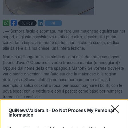
. —
Sembra facile e scontata, ma fare una maionese equilibrata nei
sapori, di giusta consistenza e, più che altro, riuscire alla prima
senza farla impazzire, non è da tutti! tant’è che, a scuola, dedico
alle salse e alla maionese, una intera lezione.
Non sto a dilungarmi sulla storia delle origini: dal francese moyeu
(tuorlo d’ovo)? Oppure dal verbo francese manier (maneggiare)?
Oppure dal nome della città spagnola Mahon? Se vorrete troverete
varie storie e versioni, ma fatto sta che la maionese è la regina
delle salse. Si usa infatti come base per comporne altre, ad
esempio la salsa cocktail o rosa; per accompagnare i bolliti; con le
uova sode; con le verdure e con il pesce; come base per numerosi
tramezzini e così via…
QuiNewsValdera.it -
Do Not Process My Personal
Information
Attenzione però, accertatevi che le uova siano freschissime e una
volta fatta, se vi dovesse avanzare, conservatela in frigo per non