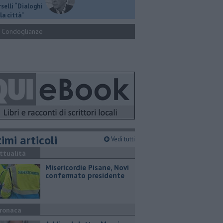
selli “Dialoghi
la città"
Condoglianze
imi articoli
Vedi tutti
ttualità
Misericordie Pisane, Novi
confermato presidente
ronaca