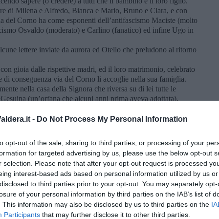
endo sapere (o credere) a tutti che il bambino è il loro figlio.
ore di Milena e Alfredo, Bianca e Mario, Bruno e Clara, e con
n via del Corno ha come esponenti dell’antifascismo Maciste (molto
scismo Osvaldo (moderato) e Carlino (fanatico) ed infine Ugo in
lcune lettere inviate da aurora ed Otello che preludono al ritorno
 con gioia dalle rispettive madri, ed il loro matrimonio, celebrato
 di conseguenza via del Corno li accoglie nella sua famiglia.
vamente nella casa della Signora che riversa su di lei tutte le
Gesuina (un’orfana che alcuni anni prima aveva adottata).
si sente messa da una parte, ma in seguito ne è contenta, perché
che prima non conosceva.
ldera.it -
Do Not Process My Personal Information
n via del Corno. Qui conosce Milena il cui marito, dopo
erato in sanatorio in fin di vita. Tra i due nasce un’amicizia.
to opt-out of the sale, sharing to third parties, or processing of your per
Federazione locale, scrive una lettera di denuncia alla sede
formation for targeted advertising by us, please use the below opt-out s
 deve subire una dura punizione da parte di Carlino e dei suoi
r selection. Please note that after your opt-out request is processed y
rore e gli fa accrescere il desiderio di dimostrare la sua fedeltà
eing interest-based ads based on personal information utilized by us or
disclosed to third parties prior to your opt-out. You may separately opt-
a causa antifascista e si è dato ad una vita priva di ideali,
losure of your personal information by third parties on the IAB’s list of
preparando in Firenze una notte di omicidi, si precipita da
. This information may also be disclosed by us to third parties on the
IA
compagno come avvisare le persone in pericolo. I due corrono
Participants
that may further disclose it to other third parties.
cono a sventare alcune morti, ma vengono intercettati dal gruppo