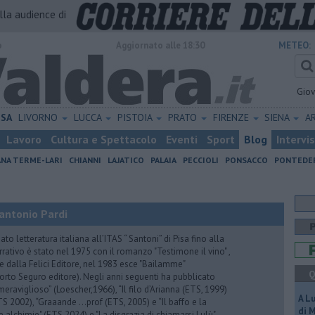
alla audience di
o
Aggiornato alle 18:30
METEO:
Gio
ISA
LIVORNO
LUCCA
PISTOIA
PRATO
FIRENZE
SIENA
A
Lavoro
Cultura e Spettacolo
Eventi
Sport
Blog
Intervi
ANA TERME-LARI
CHIANNI
LAJATICO
PALAIA
PECCIOLI
PONSACCO
PONTEDE
antonio Pardi
to letteratura italiana all’ITAS “ Santoni” di Pisa fino alla
rrativo è stato nel 1975 con il romanzo "Testimone il vino" ,
 dalla Felici Editore, nel 1983 esce "Bailamme"
Q
orto Seguro editore). Negli anni seguenti ha pubblicato
eraviglioso” (Loescher,1966), “Il filo d’Arianna (ETS, 1999)
A L
 (ETS 2002), “Graaande …prof (ETS, 2005) e “Il baffo e la
di 
e alchimie" (ETS,2024) e "La disgrazia di chiamarsi Lulù"