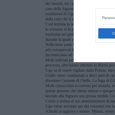
dei fascisti, tra i quali c’è Osvaldo. Macist
casa della Signora. Qui viene curato da Gesu
condizioni di Ugo lo permettono e la tension
Persona
dalla casa che li accoglie per costruire insie
Così termina la seconda parte del romanzo
lo scenario si fa più ampio, il problema del
trasforma nel problema che sta scuotendo l’I
durante la quale esplode l’odio nei confront
Nella terza parte il racconto ritorna in via 
più consapevoli della realtà politica che l
incominciano ad averne paura.
Molti indiziati per le morti della “notte dell
processo, altri hanno ottenuto la libertà pro
Ugo sa di essere vigilato dalla Polizia, ma n
Giulio viene condannato a dieci anni di carc
diventare l’amante di Otello. La fuga di Lil
Molti cornacchiai accorrono per aiutarla, ma
queste persone che ritiene misere e spregev
lasciato alla Signora una grossa eredità. Con
Corno e ordina al suo amministratore di manda
Ugo viene arrestato per dei volantini che la 
Alfredo si aggrava e muore. Milena, ormai 