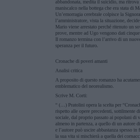
abbandonata, medita il suicidio, ma ritrova
maniscalco nella bottega che era stata di M
Un’emorragia cerebrale colpisce la Signora.
l’amministratore, vista la situazione, decid
Mario viene arrestato perché ritenuto un so
prove, mentre ad Ugo vengono dati cinque 
Il romanzo termina con l’arrivo di un nuovo
speranza per il futuro.
Cronache di poveri amanti
Analisi critica
A proposito di questo romanzo ha acutament
emblematico del neorealismo.
Scrive M. Corti:
“ (…) Pratolini opera la scelta per “Cronac
rispetto alle opere precedenti, sottilmente 
sociale, dal proprio passato ai popolani di 
almeno in partenza, a quello di un autore 
e l’autore può uscire abbastanza spesso in
la sua vita si mischierà a quella dei cornacc