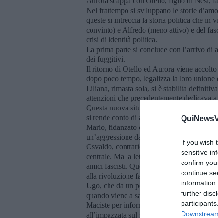
Aurora scappa con Otello, figlio di Nesi, fac
Nel frattempo si sviluppano le storie d’am
queste si intreccia la storia politica che i
convinto) e Alfredo (meno attivo) e del fa
crisi di identità politica.
La prima parte si conclude con l’arrivo di a
dei fuggitivi.
Il ritorno di Otello ed Aurora viene accolto
dopo poco tempo, legalizza la loro unione e
Liliana, rimasta sola, si è stabilita definiti
attenzioni che precedentemente dedicava a 
Questa nuova situazione turba Gesuina che 
si rende conto di aver trovato una libertà 
QuiNewsVa
Mario, fidanzato di Bianca, va ad abitare i
un’aggressione da parte dei fascisti, è ricov
If you wish 
Osvaldo, contrario ai metodi violenti della 
sensitive in
centrale. Ma la lettera viene intercettata e
confirm you
amici fascisti. Questo fatto lo riempie di ter
continue se
alla rivoluzione fascista.
information 
Ugo, che da un po’ di tempo ha abbandonato l
further disc
quando viene a sapere che i fascisti stanno 
participants
Maciste per informarlo, e decidere con il 
Downstream 
all’impazzata sul sidecar di Maciste e ries