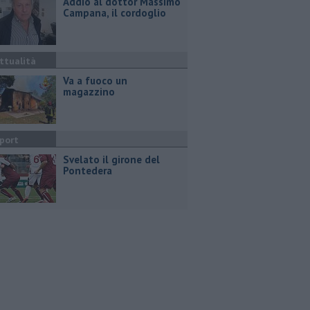
Addio al dottor Massimo
Campana, il cordoglio
ttualità
Va a fuoco un
magazzino
port
Svelato il girone del
Pontedera