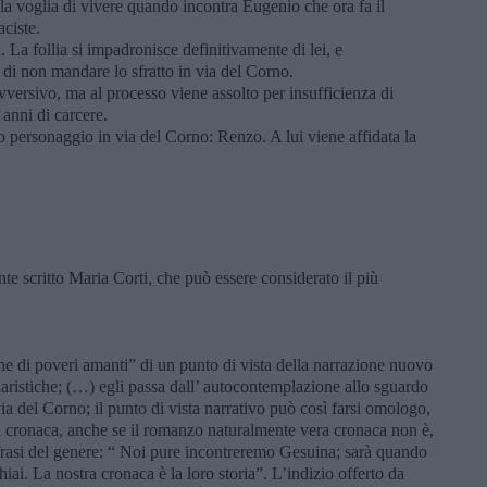
 la voglia di vivere quando incontra Eugenio che ora fa il
aciste.
 La follia si impadronisce definitivamente di lei, e
e di non mandare lo sfratto in via del Corno.
vversivo, ma al processo viene assolto per insufficienza di
anni di carcere.
 personaggio in via del Corno: Renzo. A lui viene affidata la
e scritto Maria Corti, che può essere considerato il più
he di poveri amanti” di un punto di vista della narrazione nuovo
diaristiche; (…) egli passa dall’ autocontemplazione allo sguardo
via del Corno; il punto di vista narrativo può così farsi omologo,
di cronaca, anche se il romanzo naturalmente vera cronaca non è,
 frasi del genere: “ Noi pure incontreremo Gesuina; sarà quando
hiai. La nostra cronaca è la loro storia”. L’indizio offerto da