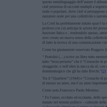
questo metalinguaggio dell’autore è abbasta
cioè presenza di racconti multipli a segmen
orale o popolare, dove cioè si presuppone una
narratore orale per una collettività o narrato
La Corti ha perfettamente intuito qual è la n
prolessi con cui anticipa le azioni dei perso
funzione fatica e , rendendolo spesso, attra
aver creato un nuovo senso della collettivi
di fatto la ricerca di una comunicazione cor
Come ha giustamente osservato Ruggero J
“ Pratolini (…) scrive un libro tutto memori
tutto “terza persona” che è “Cronache di p
struggente, e nell’altro la stacca da sé, c
drammaturgico che gli ha dato Brecht.”
[2]
Tra il “Quartiere” (1944) e “Cronache di po
di mezzo un anno, ma è un anno importante
Come nota Francesco Paolo Memmo:
“ Fu l’anno, eccitato ed eccitante, delle spe
mutato nel tessuto politico – culturale dell
se fosse più stimolante l’aprirsi ai giovani