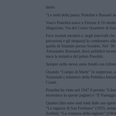
titolo:
“Le notti della paura: Pratolini e Bassani 
Vasco Pratolini nasce a Firenze il 19 ottobr
Magazzini, Via del Corno Quartiere di Sant
Fece svariati mestieri e, negli intervalli che
privazioni e gli strapazzi lo condussero alla
quello di Sondalo presso Sondrio. Nel ’38 ini
Alessandro Bonsanti, dove pubblicò recensi
nuce la tematica del primo Pasolini.
Sempre nello stesso anno fondò con Alfons
Quando “Campo di Marte” fu soppresso, an
Nazionale ( ministero della Pubblica Istruz
Casati.
Pratolini ha vinto nel 1947 il premio “Lib
recensisco in queste pagine) e “Il Viaregg
Quattro film sono stati tratti dalle sue ope
“Le ragazze di San Frediano” (1955, sempre
Zurlini), “La costanza della ragione” (196