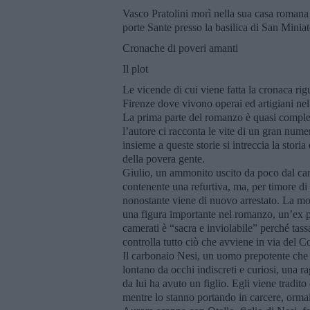
Vasco Pratolini morì nella sua casa romana 
porte Sante presso la basilica di San Minia
Cronache di poveri amanti
Il plot
Le vicende di cui viene fatta la cronaca rig
Firenze dove vivono operai ed artigiani nel 
La prima parte del romanzo è quasi complet
l’autore ci racconta le vite di un gran numer
insieme a queste storie si intreccia la stori
della povera gente.
Giulio, un ammonito uscito da poco dal carc
contenente una refurtiva, ma, per timore di
nonostante viene di nuovo arrestato. La mog
una figura importante nel romanzo, un’ex p
camerati è “sacra e inviolabile” perché tass
controlla tutto ciò che avviene in via del C
Il carbonaio Nesi, un uomo prepotente che 
lontano da occhi indiscreti e curiosi, una 
da lui ha avuto un figlio. Egli viene tradito 
mentre lo stanno portando in carcere, ormai