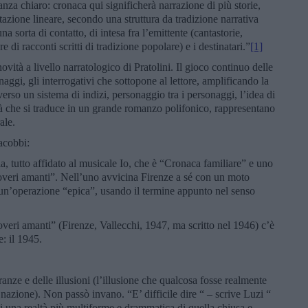
nza chiaro: cronaca qui significherà narrazione di più storie,
tazione lineare, secondo una struttura da tradizione narrativa
 sorta di contatto, di intesa fra l’emittente (cantastorie,
re di racconti scritti di tradizione popolare) e i destinatari.”
[1]
ovità a livello narratologico di Pratolini. Il gioco continuo delle
naggi, gli interrogativi che sottopone al lettore, amplificando la
verso un sistema di indizi, personaggio tra i personaggi, l’idea di
tà che si traduce in un grande romanzo polifonico, rappresentano
ale.
acobbi:
a, tutto affidato al musicale Io, che è “Cronaca familiare” e uno
overi amanti”. Nell’uno avvicina Firenze a sé con un moto
on un’operazione “epica”, usando il termine appunto nel senso
veri amanti” (Firenze, Vallecchi, 1947, ma scritto nel 1946) c’è
: il 1945.
ranze e delle illusioni (l’illusione che qualcosa fosse realmente
a nazione). Non passò invano. “E’ difficile dire “ – scrive Luzi “
 di una realtà più multiforme e drammatica di quella chiusa e