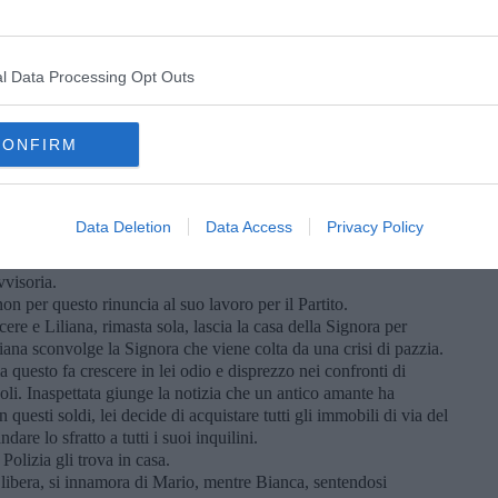
e viene colpito a morte ed Ugo ferito scappa e si rifugia presso la
ina. Tra i due si stabilisce presto un’intesa ed appena le
e seguita alla “notte dell’Apocalisse” si allenta, si allontanano
l Data Processing Opt Outs
me la loro vita.
. In questa seconda parte via del Corno a poco a poco scompare,
la sopravvivenza quotidiana, col procedere dei capitoli, si
CONFIRM
talia sino ad arrivare alla folle e tragica “notte dell’Apocalisse”
i del fascismo, di Pratolini e dei cornacchiai.
del Corno, dove gli abitanti, dopo i fatti di sangue, sono diventati
i circonda, ne hanno capito la dimensione nazionale ed
Data Deletion
Data Access
Privacy Policy
’Apocalisse” sono stati prosciolti nella fase istruttoria del
vvisoria.
on per questo rinuncia al suo lavoro per il Partito.
ere e Liliana, rimasta sola, lascia la casa della Signora per
iana sconvolge la Signora che viene colta da una crisi di pazzia.
 questo fa crescere in lei odio e disprezzo nei confronti di
oli. Inaspettata giunge la notizia che un antico amante ha
 questi soldi, lei decide di acquistare tutti gli immobili di via del
re lo sfratto a tutti i suoi inquilini.
Polizia gli trova in casa.
libera, si innamora di Mario, mentre Bianca, sentendosi