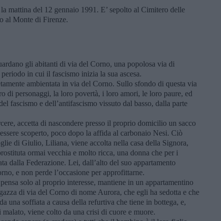
la mattina del 12 gennaio 1991. E’ sepolto al Cimitero delle
to al Monte di Firenze.
uardano gli abitanti di via del Corno, una popolosa via di
periodo in cui il fascismo inizia la sua ascesa.
amente ambientata in via del Corno. Sullo sfondo di questa via
o di personaggi, la loro povertà, i loro amori, le loro paure, ed
a del fascismo e dell’antifascismo vissuto dal basso, dalla parte
ere, accetta di nascondere presso il proprio domicilio un sacco
 essere scoperto, poco dopo la affida al carbonaio Nesi. Ciò
lie di Giulio, Liliana, viene accolta nella casa della Signora,
rostituta ormai vecchia e molto ricca, una donna che per i
ata dalla Federazione. Lei, dall’alto del suo appartamento
orno, e non perde l’occasione per approfittarne.
pensa solo al proprio interesse, mantiene in un appartamentino
ragazza di via del Corno di nome Aurora, che egli ha sedotta e che
da una soffiata a causa della refurtiva che tiene in bottega, e,
 malato, viene colto da una crisi di cuore e muore.