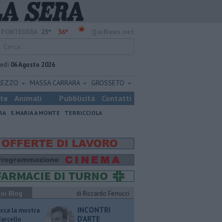
25°
36°
PONTEDERA
QuiNews.net
vedì
06 Agosto 2026
REZZO
MASSA CARRARA
GROSSETO
ste
Animali
Pubblicità
Contatti
RA
S.MARIA A MONTE
TERRICCIOLA
ui Blog
di Riccardo Ferrucci
INCONTRI
ucca la mostra
D'ARTE
Marcello