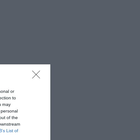
sonal or
ection to
ou may
 personal
out of the
 downstream
B’s List of