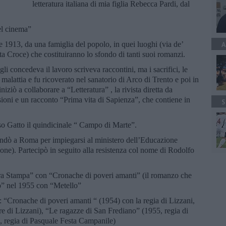
letteratura italiana di mia figlia Rebecca Pardi, dal
nel cinema”
e 1913, da una famiglia del popolo, in quei luoghi (via de’
A
a Croce) che costituiranno lo sfondo di tanti suoi romanzi.
 gli concedeva il lavoro scriveva raccontini, ma i sacrifici, le
 malattia e fu ricoverato nel sanatorio di Arco di Trento e poi in
ziò a collaborare a “Letteratura” , la rivista diretta da
oni e un racconto “Prima vita di Sapienza”, che contiene in
S
o Gatto il quindicinale “ Campo di Marte”.
dò a Roma per impiegarsi al ministero dell’Educazione
ione). Partecipò in seguito alla resistenza col nome di Rodolfo
era Stampa” con “Cronache di poveri amanti” (il romanzo che
io” nel 1955 con “Metello”
re: “Cronache di poveri amanti “ (1954) con la regia di Lizzani,
 di Lizzani), “Le ragazze di San Frediano” (1955, regia di
4, regia di Pasquale Festa Campanile)