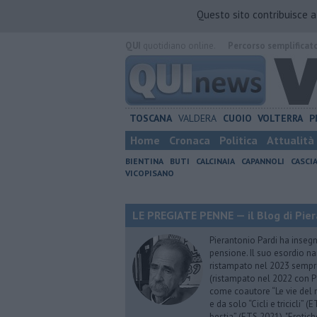
Questo sito contribuisce 
QUI
quotidiano online.
Percorso semplificat
TOSCANA
VALDERA
CUOIO
VOLTERRA
P
Home
Cronaca
Politica
Attualità
BIENTINA
BUTI
CALCINAIA
CAPANNOLI
CASCI
VICOPISANO
LE PREGIATE PENNE — il Blog di Pier
Pierantonio Pardi ha insegna
pensione. Il suo esordio na
ristampato nel 2023 sempre
(ristampato nel 2022 con P
come coautore “Le vie del m
e da solo “Cicli e tricicli”
bestia” (ETS 2021), "Erotich