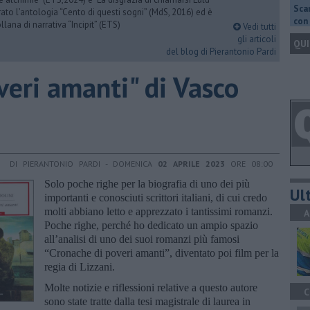
Scar
urato l’antologia “Cento di questi sogni” (MdS, 2016) ed è
con 
llana di narrativa “Incipit” (ETS)
Vedi tutti
gli articoli
QUI
del blog di Pierantonio Pardi
veri amanti" di Vasco
DI PIERANTONIO PARDI - DOMENICA
02 APRILE 2023
ORE 08:00
Solo poche righe per la biografia di uno dei più
Ult
importanti e conosciuti scrittori italiani, di cui credo
molti abbiano letto e apprezzato i tantissimi romanzi.
A
Poche righe, perché ho dedicato un ampio spazio
all’analisi di uno dei suoi romanzi più famosi
“Cronache di poveri amanti”, diventato poi film per la
regia di Lizzani.
Molte notizie e riflessioni relative a questo autore
C
sono state tratte dalla tesi magistrale di laurea in