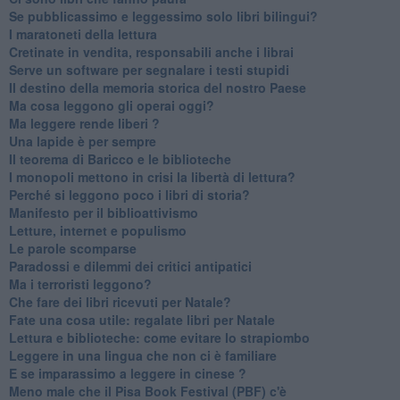
Se pubblicassimo e leggessimo solo libri bilingui?
I maratoneti della lettura
Cretinate in vendita, responsabili anche i librai
Serve un software per segnalare i testi stupidi
​Il destino della memoria storica del nostro Paese
Ma cosa leggono gli operai oggi?
Ma leggere rende liberi ?
​Una lapide è per sempre
Il teorema di Baricco e le biblioteche
I monopoli mettono in crisi la libertà di lettura?
​Perché si leggono poco i libri di storia?
​Manifesto per il biblioattivismo
Letture, internet e populismo
​Le parole scomparse
​Paradossi e dilemmi dei critici antipatici
Ma i terroristi leggono?
​Che fare dei libri ricevuti per Natale?
​Fate una cosa utile: regalate libri per Natale
​Lettura e biblioteche: come evitare lo strapiombo
Leggere in una lingua che non ci è familiare
​E se imparassimo a leggere in cinese ?
​Meno male che il Pisa Book Festival (PBF) c'è