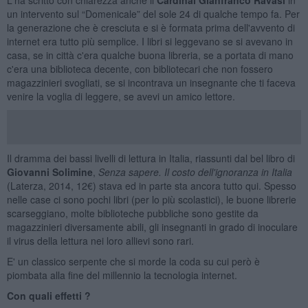
un intervento sul “Domenicale” del sole 24 di qualche tempo fa. Per
la generazione che è cresciuta e si è formata prima dell'avvento di
internet era tutto più semplice. I libri si leggevano se si avevano in
casa, se in città c'era qualche buona libreria, se a portata di mano
c'era una biblioteca decente, con bibliotecari che non fossero
magazzinieri svogliati, se si incontrava un insegnante che ti faceva
venire la voglia di leggere, se avevi un amico lettore.
Il dramma dei bassi livelli di lettura in Italia, riassunti dal bel libro di
Giovanni Solimine
,
Senza sapere. Il costo dell'ignoranza in Italia
(Laterza, 2014, 12€) stava ed in parte sta ancora tutto qui. Spesso
nelle case ci sono pochi libri (per lo più scolastici), le buone librerie
scarseggiano, molte biblioteche pubbliche sono gestite da
magazzinieri diversamente abili, gli insegnanti in grado di inoculare
il virus della lettura nei loro allievi sono rari.
E' un classico serpente che si morde la coda su cui però è
piombata alla fine del millennio la tecnologia internet.
Con quali effetti ?