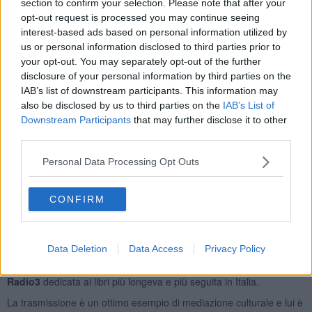
section to confirm your selection. Please note that after your
Per il momento non risponderò alla domanda.
opt-out request is processed you may continue seeing
Ma prometto che lo farò in uno dei prossimi testi.
interest-based ads based on personal information utilized by
us or personal information disclosed to third parties prior to
Mi concentrerò invece su un paradosso altrettanto interessante:
your opt-out. You may separately opt-out of the further
quello sottolineato anche dal Cardinal Ravasi. Il fatto che internet ci
disclosure of your personal information by third parties on the
cucia addosso la libreria più grande del mondo ci disorienta e
IAB’s list of downstream participants. This information may
rende più difficile rispondere alla domanda: cosa leggere ?
also be disclosed by us to third parties on the
IAB’s List of
L'abbondanza di libri insomma ci fa perdere tempo e l'offerta
Downstream Participants
that may further disclose it to other
eccessiva ci confonde.
third parties.
Perché servono tempo e abilità per capire cosa “vale la pena di
leggere” e cosa invece è paccottiglia. Questo reintroduce l'esigenza
Personal Data Processing Opt Outs
di avere buoni mediatori (famiglia, librerie, bibliotecari, critici o,
come penso accadrà, software più sofisticati degli attuali che
CONFIRM
agiscano come “mediatori efficaci”) che ci orientino.
Per chi fosse interessato a riflettere su questo paradosso segnalo il
libretto/intervista di
Marino Sinibaldi
,
Un millimetro in là. Intervista
Data Deletion
Data Access
Privacy Policy
sulla cultura
(Laterza, 2014, 12€). Sinibaldi è l'uomo che ha
inventato e dirige
Fahrenheit,
ovvero la trasmissione radiofonica di
Radio3
dedicata ai libri più longeva e più seguita in Italia.
La trasmissione è un ottimo esempio di mediazione culturale e lui è