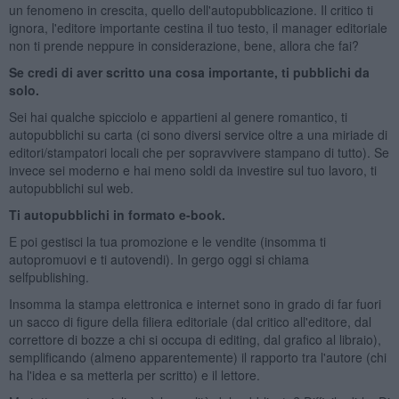
un fenomeno in crescita, quello dell'autopubblicazione. Il critico ti
ignora, l'editore importante cestina il tuo testo, il manager editoriale
non ti prende neppure in considerazione, bene, allora che fai?
Se credi di aver scritto una cosa importante, ti pubblichi da
solo.
Sei hai qualche spicciolo e appartieni al genere romantico, ti
autopubblichi su carta (ci sono diversi service oltre a una miriade di
editori/stampatori locali che per sopravvivere stampano di tutto). Se
invece sei moderno e hai meno soldi da investire sul tuo lavoro, ti
autopubblichi sul web.
Ti autopubblichi in formato e-book.
E poi gestisci la tua promozione e le vendite (insomma ti
autopromuovi e ti autovendi). In gergo oggi si chiama
selfpublishing.
Insomma la stampa elettronica e internet sono in grado di far fuori
un sacco di figure della filiera editoriale (dal critico all'editore, dal
correttore di bozze a chi si occupa di editing, dal grafico al libraio),
semplificando (almeno apparentemente) il rapporto tra l'autore (chi
ha l'idea e sa metterla per scritto) e il lettore.