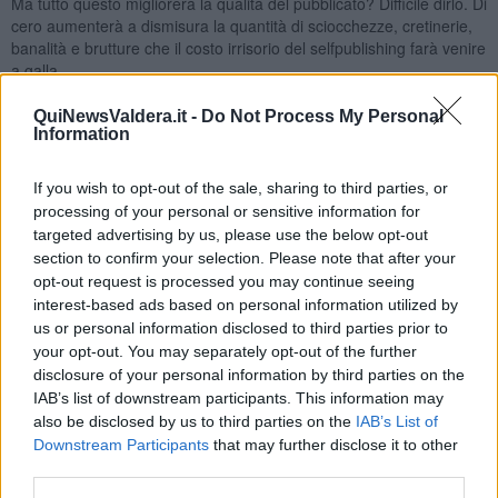
Ma tutto questo migliorerà la qualità del pubblicato? Difficile dirlo. Di
cero aumenterà a dismisura la quantità di sciocchezze, cretinerie,
banalità e brutture che il costo irrisorio del selfpublishing farà venire
a galla.
Questo è il risultato inevitabile della combinazione di editoria
QuiNewsValdera.it -
Do Not Process My Personal
digitale e di internet.
Non ci possiamo fare nulla.
Information
I problemi si pongono soprattutto per i poveri bibliotecari che
dovrebbero riuscire ad orientarsi in questo mare magnum di
If you wish to opt-out of the sale, sharing to third parties, or
pubblicazioni, mettendosi in grado di rispondere alle domande degli
processing of your personal or sensitive information for
utenti.
targeted advertising by us, please use the below opt-out
Pensando a loro (ai bibliotecari e ai lettori), spero che qualche
section to confirm your selection. Please note that after your
associazione culturale modello Wikipedia (autonoma, diffusa ed
opt-out request is processed you may continue seeing
indipendente) stia lavorando ad un algoritmo in grado di individuare
interest-based ads based on personal information utilized by
(analizzando le parole e le frasi) che cosa sia semanticamente
us or personal information disclosed to third parties prior to
stupido, inutile e ripetitivo ed una volta che l'abbia individuato
your opt-out. You may separately opt-out of the further
magari sia in grado di appiccicarci un bollino digitale rosso (o nero
disclosure of your personal information by third parties on the
o di un altro colore a caso) che lo identifichi come
“cianfrusaglia”
.
IAB’s list of downstream participants. This information may
also be disclosed by us to third parties on the
IAB’s List of
Questo per renderne semplice e immediata l'individuazione.
Downstream Participants
that may further disclose it to other
Insomma spero che si trovi un algoritmo che faccia rinascere la
capacità critica di analizzare e valutare i testi, visto che nell'era di
third parties.
internet questa non è più una funzione affidabile agli uomini.