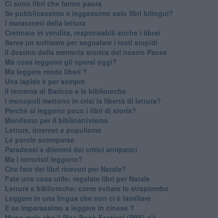
Ci sono libri che fanno paura
Se pubblicassimo e leggessimo solo libri bilingui?
I maratoneti della lettura
Cretinate in vendita, responsabili anche i librai
Serve un software per segnalare i testi stupidi
​Il destino della memoria storica del nostro Paese
Ma cosa leggono gli operai oggi?
Ma leggere rende liberi ?
​Una lapide è per sempre
Il teorema di Baricco e le biblioteche
I monopoli mettono in crisi la libertà di lettura?
​Perché si leggono poco i libri di storia?
​Manifesto per il biblioattivismo
Letture, internet e populismo
​Le parole scomparse
​Paradossi e dilemmi dei critici antipatici
Ma i terroristi leggono?
​Che fare dei libri ricevuti per Natale?
​Fate una cosa utile: regalate libri per Natale
​Lettura e biblioteche: come evitare lo strapiombo
Leggere in una lingua che non ci è familiare
​E se imparassimo a leggere in cinese ?
​Meno male che il Pisa Book Festival (PBF) c'è