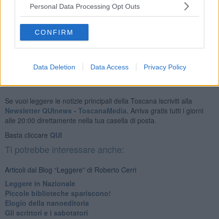
Personal Data Processing Opt Outs
Poi ciascuno sarà libero di leggere
le bischerate
che vuole: ci
mancherebbe!
CONFIRM
Roberto Cerri
Data Deletion
Data Access
Privacy Policy
Se vuoi leggere le notizie principali della Toscana iscriviti alla
Newsletter QUInews - ToscanaMedia.
Arriva gratis tutti i giorni
alle 20:00 direttamente nella tua casella di posta.
Basta cliccare
QUI
Ti potrebbe interessare anche:
Articoli dal Blog “Leggere” di Roberto Cerri
​Leggere in Nazionale
​Piccole biblioteche spariscono!
​Elogio della nanoeditoria
Gli scrittori e i sabotatori