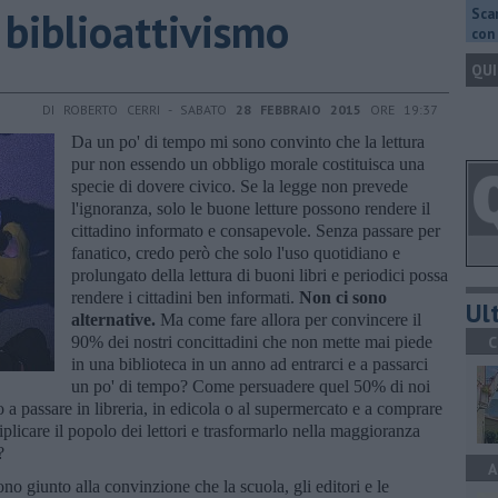
l biblioattivismo
Scar
con 
QUI
DI ROBERTO CERRI - SABATO
28 FEBBRAIO 2015
ORE 19:37
Da un po' di tempo mi sono convinto che la lettura
pur non essendo un obbligo morale costituisca una
specie di dovere civico. Se la legge non prevede
l'ignoranza, solo le buone letture possono rendere il
cittadino informato e consapevole. Senza passare per
fanatico, credo però che solo l'uso quotidiano e
prolungato della lettura di buoni libri e periodici possa
rendere i cittadini ben informati.
Non ci sono
Ult
alternative.
Ma come fare allora per convincere il
90% dei nostri concittadini che non mette mai piede
C
in una biblioteca in un anno ad entrarci e a passarci
un po' di tempo? Come persuadere quel 50% di noi
 a passare in libreria, in edicola o al supermercato e a comprare
plicare il popolo dei lettori e trasformarlo nella maggioranza
?
A
ono giunto alla convinzione che la scuola, gli editori e le