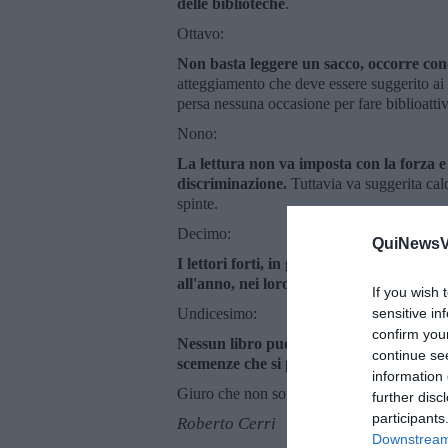
delle biblioteche
.
Ottavo:
Non basta leggere un sacco, occorre conq
atteggiamento che deve essere suggerito ai
persa nessuna occasione per fare biblioatti
Nono:
La lettura non va imposta con la forza e
discriminazione.
Tuttavia va suggerita ca
spinte.
Decimo:
QuiNewsVa
I lettori forti, in grado di dimostrare in
all'anno, nei loro ultimi 30 anni, potran
If you wish 
Undicesimo:
sensitive in
confirm you
Nessun libro può essere sottoposto a cens
continue se
scemenze che si pubblicano.
information 
Giuro che non sono sul libro paga di ness
further disc
participants
Roberto Cerri
Downstream 