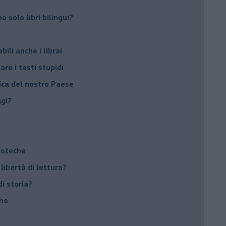
 solo libri bilingui?
ili anche i librai
re i testi stupidi
rica del nostro Paese
ggi?
lioteche
 libertà di lettura?
di storia?
smo
o