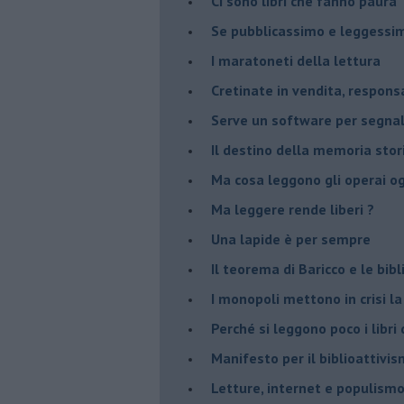
Ci sono libri che fanno paura
Se pubblicassimo e leggessimo
I maratoneti della lettura
Cretinate in vendita, responsab
Serve un software per segnala
​Il destino della memoria sto
Ma cosa leggono gli operai o
Ma leggere rende liberi ?
​Una lapide è per sempre
Il teorema di Baricco e le bib
I monopoli mettono in crisi la
​Perché si leggono poco i libri 
​Manifesto per il biblioattivi
Letture, internet e populism