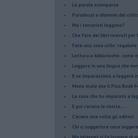
​Le parole scomparse
​Paradossi e dilemmi dei critic
Ma i terroristi leggono?
​Che fare dei libri ricevuti pe
​Fate una cosa utile: regalate 
​Lettura e biblioteche: come 
Leggere in una lingua che non
​E se imparassimo a leggere i
​Meno male che il Pisa Book Fe
​Le cose che ho imparato a le
​E poi c'erano le riviste.....
​C'erano una volta gli editori
​Chi ci suggerisce cosa legger
​Ma internet ci fa leggere di 