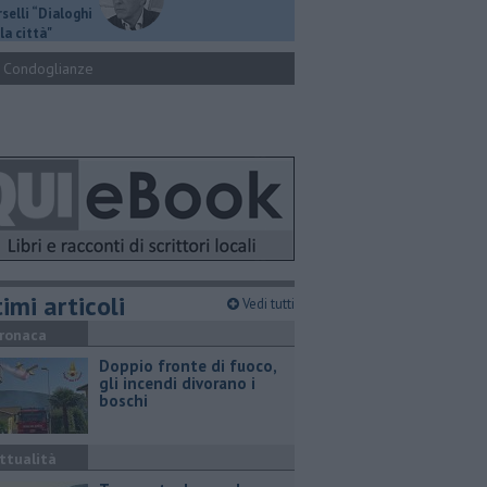
selli “Dialoghi
la città"
Condoglianze
imi articoli
Vedi tutti
ronaca
Doppio fronte di fuoco,
gli incendi divorano i
boschi
ttualità