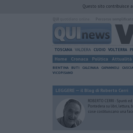
Questo sito contribuisce 
QUI
quotidiano online.
Percorso semplificat
TOSCANA
VALDERA
CUOIO
VOLTERRA
P
Home
Cronaca
Politica
Attualità
BIENTINA
BUTI
CALCINAIA
CAPANNOLI
CASCI
VICOPISANO
LEGGERE — il Blog di Roberto Cerri
ROBERTO CERRI - Spunti ed o
Pontedera su libri, lettura
cose costituiscano una fac