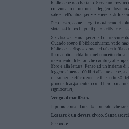
biblioteche non bastano. Serve un movimento
convincano i loro amici a leggere. Insomm
sole e nell'ombra, per sostenere la diffusion
Per questo, come in ogni movimento rivoluz
sintetizzi in pochi punti gli obiettivi e gli 
Sia chiaro che non penso ad un movimento 
Quando sogno il biblioattivismo, vedo mass
biblioteca a disposizione nel tablet infilat
libro adatto a chiarire quel concetto che a
movimento di lettori che cambi (col tempo, s
libro e alla lettura. Penso ad un insieme di 
leggere almeno 100 libri all'anno e che, a 
riassumerne efficacemente il testo in 30 righ
principali argomenti di cui il libro parla i
significativi).
Vengo al manifesto.
Il primo comandamento non potrà che suon
Leggere è un dovere civico. Senza eserciz
Secondo: