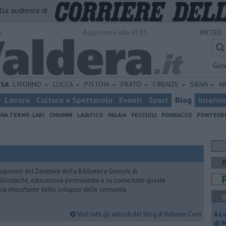
alla audience di
o
Aggiornato alle 07:15
METEO:
Gio
ISA
LIVORNO
LUCCA
PISTOIA
PRATO
FIRENZE
SIENA
A
Lavoro
Cultura e Spettacolo
Eventi
Sport
Blog
Intervi
ANA TERME-LARI
CHIANNI
LAJATICO
PALAIA
PECCIOLI
PONSACCO
PONTEDE
pinioni del Direttore della Biblioteca Gronchi di
, biblioteche, educazione permanente e su come tutte queste
cia importante dello sviluppo delle comunità.
Q
Vedi tutti gli articoli del blog di Roberto Cerri
A L
di 