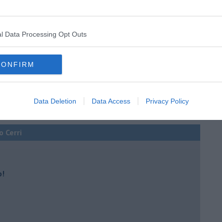
l Data Processing Opt Outs
CONFIRM
Data Deletion
Data Access
Privacy Policy
o Cerri
o!