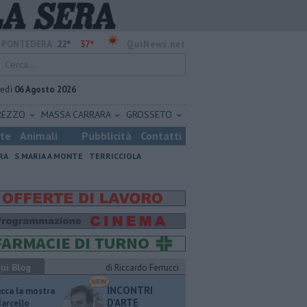
22°
37°
PONTEDERA
QuiNews.net
vedì
06 Agosto 2026
REZZO
MASSA CARRARA
GROSSETO
ste
Animali
Pubblicità
Contatti
RA
S.MARIA A MONTE
TERRICCIOLA
ui Blog
di Riccardo Ferrucci
INCONTRI
ucca la mostra
D'ARTE
Marcello