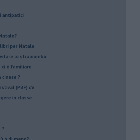
i antipatici
r Natale?
libri per Natale
evitare lo strapiombo
 ci è familiare
n cinese ?
stival (PBF) c'è
ggere in classe
e ?
più o di meno?