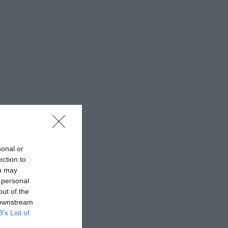
sonal or
ection to
ou may
 personal
out of the
 downstream
B’s List of