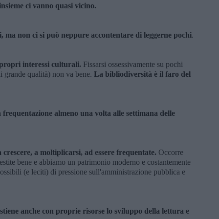
 insieme ci vanno quasi vicino.
i, ma non ci si può neppure accontentare di leggerne pochi
.
propri interessi culturali.
Fissarsi ossessivamente su pochi
 di grande qualità) non va bene.
La bibliodiversità è il faro del
la frequentazione almeno una volta alle settimana delle
a crescere, a moltiplicarsi, ad essere frequentate.
Occorre
 gestite bene e abbiamo un patrimonio moderno e costantemente
possibili (e leciti) di pressione sull'amministrazione pubblica e
sostiene anche con proprie risorse lo sviluppo della lettura e