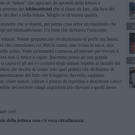
 di “lettori” che agiscano da apostoli della lettura e
a servono dei
biblioattivisti c
he si diano da fare, alla luce del
e dei libri e della lettura. Meglio se di buona qualità.
ionario che si rispetti, per prima cosa serve un manifesto che
A
scopi del biblioattivismo. Un testo che definisca l'orizzonte.
elitario. Niente gruppuscolo rivoluzionario di pochi ma buoni.
e che camminano coi libri in mano, una rivista in tasca, una
o nello zaino. Vedo un'umanità connessa ad internet per trovare il
ncora non si riesce a capire. Insomma penso ad una grande
A
i capisce) gli usi e i costumi degli italiani rispetto al mondo del
lettori che decida di votare solo quei politici che dichiarino di
dimostrazione del fatto che li leggono davvero, sappiano
e, citare autore, editore e prezzo di copertina e descrivere i dieci
n ordine decrescente (dagli argomenti più rilevanti a quelli meno
are così:
io della lettura non c'è vera cittadinanza.