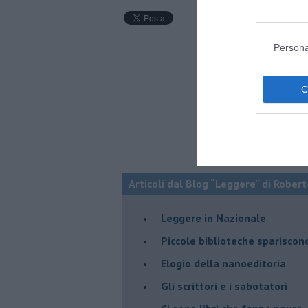
Persona
Articoli dal Blog “Leggere” di Robert
​Leggere in Nazionale
​Piccole biblioteche spariscon
​Elogio della nanoeditoria
Gli scrittori e i sabotatori