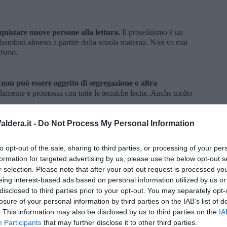
uistare nuove persone alla lettura.
Il proselitismo è un
 bambini almeno a partire dalla scuola materna. Non va mai
vismo.
 non può essere oggetto di segregazione o altra
ldamente e promossa con tutte le tecniche lecite. Anche molto
ldera.it -
Do Not Process My Personal Information
 maniera inoppugnabile, di aver letto più di cento libri
no anticipare di un anno l'avvio della pensione.
to opt-out of the sale, sharing to third parties, or processing of your per
formation for targeted advertising by us, please use the below opt-out s
r selection. Please note that after your opt-out request is processed y
ura, ma non c'è l'obbligo di leggere proprio tutte le
eing interest-based ads based on personal information utilized by us or
disclosed to third parties prior to your opt-out. You may separately opt-
un editore.
losure of your personal information by third parties on the IAB’s list of
. This information may also be disclosed by us to third parties on the
IA
Participants
that may further disclose it to other third parties.