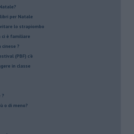
r Natale?
libri per Natale
evitare lo strapiombo
 ci è familiare
n cinese ?
stival (PBF) c'è
ggere in classe
e ?
più o di meno?