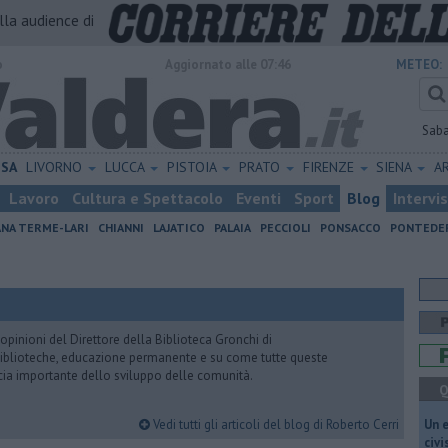
alla audience di
o
Aggiornato alle 07:46
METEO:
Sab
ISA
LIVORNO
LUCCA
PISTOIA
PRATO
FIRENZE
SIENA
A
Lavoro
Cultura e Spettacolo
Eventi
Sport
Blog
Intervi
ANA TERME-LARI
CHIANNI
LAJATICO
PALAIA
PECCIOLI
PONSACCO
PONTEDE
pinioni del Direttore della Biblioteca Gronchi di
, biblioteche, educazione permanente e su come tutte queste
cia importante dello sviluppo delle comunità.
Q
Vedi tutti gli articoli del blog di Roberto Cerri
​Un 
civ