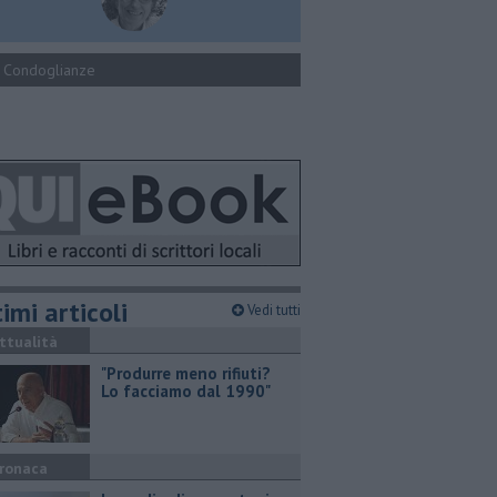
Condoglianze
imi articoli
Vedi tutti
ttualità
"Produrre meno rifiuti?
Lo facciamo dal 1990"
ronaca