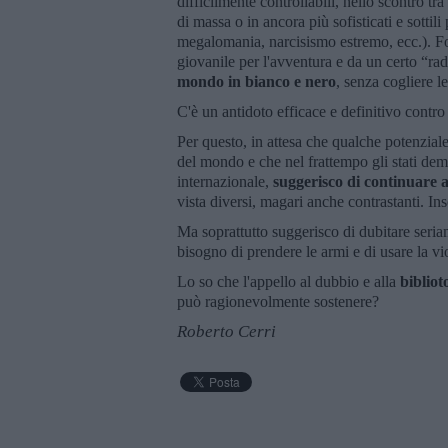
difficilmente controllabili, nello scontro tr
di massa o in ancora più sofisticati e sottili
megalomania, narcisismo estremo, ecc.). Fors
giovanile per l'avventura e da un certo “ra
mondo in bianco e nero
, senza cogliere le
C'è un antidoto efficace e definitivo contr
Per questo, in attesa che qualche potenzial
del mondo e che nel frattempo gli stati demo
internazionale,
suggerisco di continuare a 
vista diversi, magari anche contrastanti. In
Ma soprattutto suggerisco di dubitare seriam
bisogno di prendere le armi e di usare la vio
Lo so che l'appello al dubbio e alla
bibliot
può ragionevolmente sostenere?
Roberto Cerri