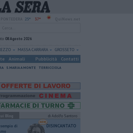
25°
37°
PONTEDERA
QuiNews.net
ato
08 Agosto 2026
REZZO
MASSA CARRARA
GROSSETO
ste
Animali
Pubblicità
Contatti
RA
S.MARIA A MONTE
TERRICCIOLA
ui Blog
di Adolfo Santoro
DISINCANTATO
esempio di
ismo