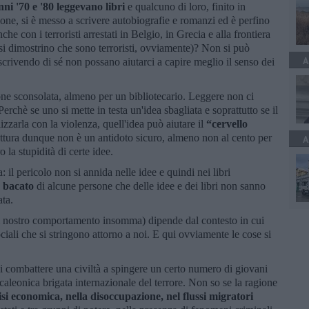
anni '70 e '80 leggevano libri
e qualcuno di loro, finito in
ione, si è messo a scrivere autobiografie e romanzi ed è perfino
e con i terroristi arrestati in Belgio, in Grecia e alla frontiera
si dimostrino che sono terroristi, ovviamente)? Non si può
A
crivendo di sé non possano aiutarci a capire meglio il senso dei
ne sconsolata, almeno per un bibliotecario. Leggere non ci
 Perchè se uno si mette in testa un'idea sbagliata e soprattutto se il
izzarla con la violenza, quell'idea può aiutare il
“cervello
 lettura dunque non è un antidoto sicuro, almeno non al cento per
A
 la stupidità di certe idee.
il pericolo non si annida nelle idee e quindi nei libri
o bacato
di alcune persone che delle idee e dei libri non sanno
ata.
(il nostro comportamento insomma) dipende dal contesto in cui
ciali che si stringono attorno a noi. E qui ovviamente le cose si
di combattere una civiltà a spingere un certo numero di giovani
caleonica brigata internazionale del terrore. Non so se la ragione
isi economica, nella disoccupazione, nel flussi migratori