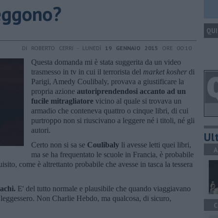
leggono?
QUI
DI ROBERTO CERRI - LUNEDÌ
19 GENNAIO 2015
ORE 00:10
Questa domanda mi è stata suggerita da un video
trasmesso in tv in cui il terrorista del
market kosher
di
Parigi, Amedy Coulibaly, provava a giustificare la
propria azione
autoriprendendosi accanto ad un
fucile mitragliatore
vicino al quale si trovava un
armadio che conteneva quattro o cinque libri, di cui
purtroppo non si riuscivano a leggere né i titoli, né gli
autori.
Ult
Certo non si sa se
Coulibaly
li avesse letti quei libri,
A
ma se ha frequentato le scuole in Francia, è probabile
uisito, come è altrettanto probabile che avesse in tasca la tessera
achi.
E' del tutto normale e plausibile che quando viaggiavano
sti leggessero. Non Charlie Hebdo, ma qualcosa, di sicuro,
C