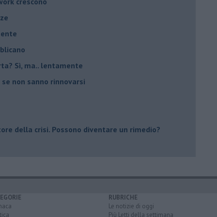
twork crescono
nze
mente
bblicano
carta? Sì, ma.. lentamente
 se non sanno rinnovarsi
tore della crisi. Possono diventare un rimedio?
EGORIE
RUBRICHE
naca
Le notizie di oggi
tica
Più Letti della settimana