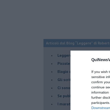
Articoli dal Blog “Leggere” di Robert
​Leggere in Nazionale
QuiNewsVa
​Piccole biblioteche spariscon
​Elogio della nanoeditoria
If you wish 
sensitive in
Gli scrittori e i sabotatori
confirm you
Ci sono libri che fanno paura
continue se
information 
Se pubblicassimo e leggessimo
further disc
participants
I maratoneti della lettura
Downstream 