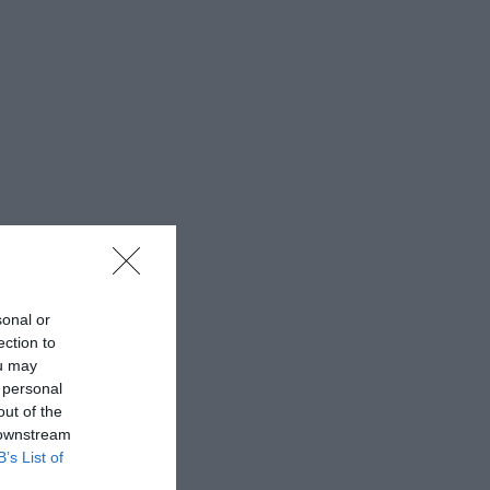
sonal or
ection to
ou may
 personal
out of the
 downstream
B’s List of