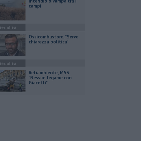
Incendio divampa tra i
campi
ttualità
Ossicombustore, "Serve
chiarezza politica"
ttualità
Retiambiente, M5S:
"Nessun legame con
Giacetti"