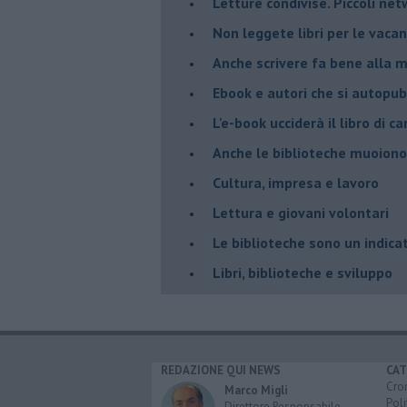
​Letture condivise. Piccoli ne
​Non leggete libri per le vaca
​Anche scrivere fa bene alla 
​Ebook e autori che si autopu
​L'e-book ucciderà il libro di 
​Anche le biblioteche muoiono
​Cultura, impresa e lavoro
​Lettura e giovani volontari
​Le biblioteche sono un indica
​Libri, biblioteche e sviluppo
REDAZIONE QUI NEWS
CAT
Cro
Marco Migli
Poli
Direttore Responsabile