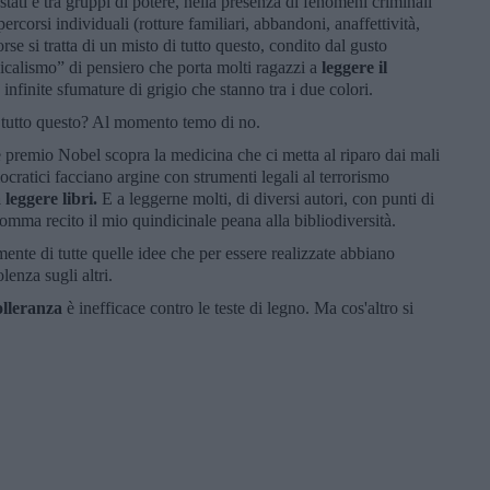
a stati e tra gruppi di potere, nella presenza di fenomeni criminali
 percorsi individuali (rotture familiari, abbandoni, anaffettività,
e si tratta di un misto di tutto questo, condito dal gusto
dicalismo” di pensiero che porta molti ragazzi a
leggere il
 infinite sfumature di grigio che stanno tra i due colori.
o tutto questo? Al momento temo di no.
e premio Nobel scopra la medicina che ci metta al riparo dai mali
cratici facciano argine con strumenti legali al terrorismo
leggere libri.
E a leggerne molti, di diversi autori, con punti di
somma recito il mio quindicinale peana alla bibliodiversità.
ente di tutte quelle idee che per essere realizzate abbiano
lenza sugli altri.
olleranza
è inefficace contro le teste di legno. Ma cos'altro si