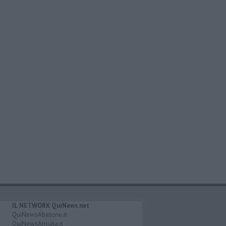
IL NETWORK QuiNews.net
QuiNewsAbetone.it
QuiNewsAmiata.it