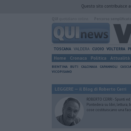
Questo sito contribuisce 
QUI
quotidiano online.
Percorso semplificat
TOSCANA
VALDERA
CUOIO
VOLTERRA
P
Home
Cronaca
Politica
Attualità
BIENTINA
BUTI
CALCINAIA
CAPANNOLI
CASCI
VICOPISANO
LEGGERE — il Blog di Roberto Cerri
ROBERTO CERRI - Spunti ed o
Pontedera su libri, lettura
cose costituiscano una fac