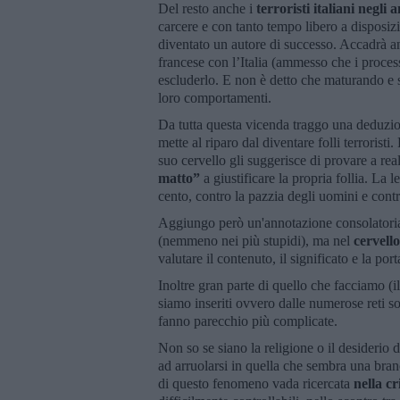
Del resto anche i
terroristi italiani negli 
carcere e con tanto tempo libero a disposiz
diventato un autore di successo. Accadrà anch
francese con l’Italia (ammesso che i proces
escluderlo. E non è detto che maturando e s
loro comportamenti.
Da tutta questa vicenda traggo una deduzio
mette al riparo dal diventare folli terroristi.
suo cervello gli suggerisce di provare a real
matto”
a giustificare la propria follia. La
cento, contro la pazzia degli uomini e contro
Aggiungo però un'annotazione consolatoria: 
(nemmeno nei più stupidi), ma nel
cervell
valutare il contenuto, il significato e la port
Inoltre gran parte di quello che facciamo 
siamo inseriti ovvero dalle numerose reti so
fanno parecchio più complicate.
Non so se siano la religione o il desiderio 
ad arruolarsi in quella che sembra una bran
di questo fenomeno vada ricercata
nella cr