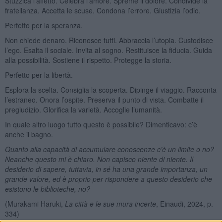
Stuzzica l’affetto. Celebra l’amore. Spreme il dolore. Condivide la
fratellanza. Accetta le scuse. Condona l’errore. Giustizia l’odio.
Perfetto per la speranza.
Non chiede denaro. Riconosce tutti. Abbraccia l’utopia. Custodisce
l’ego. Esalta il sociale. Invita al sogno. Restituisce la fiducia. Guida
alla possibilità. Sostiene il rispetto. Protegge la storia.
Perfetto per la libertà.
Esplora la scelta. Consiglia la scoperta. Dipinge il viaggio. Racconta
l’estraneo. Onora l’ospite. Preserva il punto di vista. Combatte il
pregiudizio. Glorifica la varietà. Accoglie l’umanità.
In quale altro luogo tutto questo è possibile? Dimenticavo: c’è
anche il bagno.
Quanto alla capacità di accumulare conoscenze c’è un limite o no?
Neanche questo mi è chiaro. Non capisco niente di niente. Il
desiderio di sapere, tuttavia, in sé ha una grande importanza, un
grande valore, ed è proprio per rispondere a questo desiderio che
esistono le biblioteche, no?
(Murakami Haruki,
La città e le sue mura incerte
, Einaudi, 2024, p.
334)