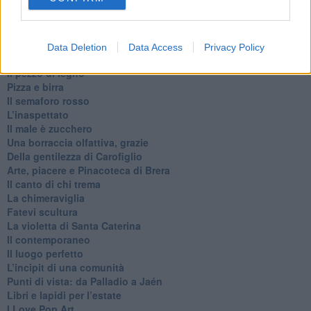
Architettura che abbaglia
​Senza tasche, un po’ come me
​Il presepe di San Martino
​Il mare d’autunno
Data Deletion
Data Access
Privacy Policy
​Lavare la coscienza
​Il pezzo di legno
​Pizza e birra
​Il semaforo rosso
​L’inaspettato
​Il male è zucchero
​Una borraccia olfattiva, grazie
​Della gentilezza di Carofiglio
Arte, piacere e Pinacoteca di Brera
​Il canto di chi trema
La chimeraviglia
​Fatevi scultura
​La violetta di Santa Caterina
​Il contemporaneo
​Il luogo perfetto
​L’incipit di una comunità
Punti di vista: da Palladio a Jaén
​Libri e lapidi per l’estate
​I Love Pop Art