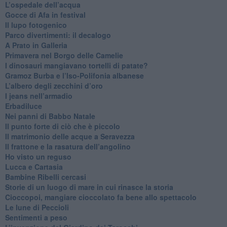
​L’ospedale dell’acqua
​Gocce di Afa in festival
​Il lupo fotogenico
​Parco divertimenti: il decalogo
​A Prato in Galleria
​Primavera nel Borgo delle Camelie
I dinosauri mangiavano tortelli di patate?
​Gramoz Burba e l’Iso-Polifonia albanese
L’albero degli zecchini d’oro
​I jeans nell’armadio
Erbadiluce
Nei panni di Babbo Natale
​Il punto forte di ciò che è piccolo
​Il matrimonio delle acque a Seravezza
​Il frattone e la rasatura dell’angolino
​Ho visto un reguso
Lucca e Cartasia
Bambine Ribelli cercasi
Storie di un luogo di mare in cui rinasce la storia
Cioccopoi, mangiare cioccolato fa bene allo spettacolo
​Le lune di Peccioli
​Sentimenti a peso