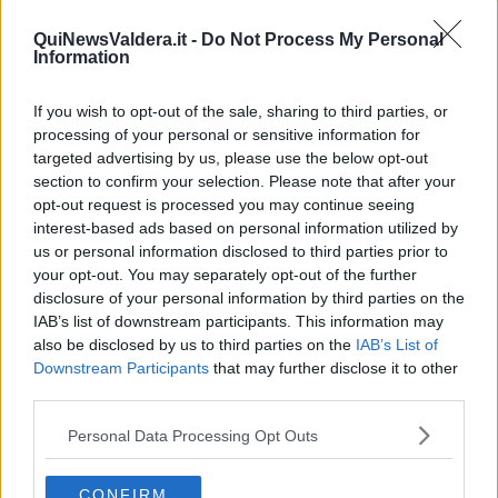
Gianni Micheli
QuiNewsValdera.it -
Do Not Process My Personal
Information
If you wish to opt-out of the sale, sharing to third parties, or
processing of your personal or sensitive information for
Se vuoi leggere le notizie principali della Toscana iscriviti alla
targeted advertising by us, please use the below opt-out
Newsletter QUInews - ToscanaMedia.
Arriva gratis tutti i giorni
section to confirm your selection. Please note that after your
alle 20:00 direttamente nella tua casella di posta.
opt-out request is processed you may continue seeing
interest-based ads based on personal information utilized by
Basta cliccare
QUI
us or personal information disclosed to third parties prior to
Ti potrebbe interessare anche:
your opt-out. You may separately opt-out of the further
disclosure of your personal information by third parties on the
Articoli dal Blog “Pagine allegre” di Gianni Micheli
IAB’s list of downstream participants. This information may
also be disclosed by us to third parties on the
IAB’s List of
​Ricciotti Ensemble: ovunque e per tutti
Ode ai lacci
Downstream Participants
that may further disclose it to other
​L’elenco telefonico
third parties.
​La ris(u)onanza
​Il caffè Mattia Moreni
Personal Data Processing Opt Outs
​In casa ho una macchina del tempo
Professione: reporter
CONFIRM