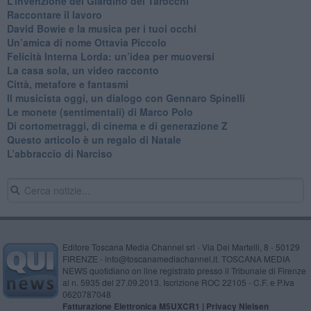
​L’invenzione del Giardino dei Tarocchi
​Raccontare il lavoro
David Bowie e la musica per i tuoi occhi
Un’amica di nome Ottavia Piccolo
​Felicità Interna Lorda: un’idea per muoversi
​La casa sola, un video racconto
​Città, metafore e fantasmi
Il musicista oggi, un dialogo con Gennaro Spinelli
Le monete (sentimentali) di Marco Polo
​Di cortometraggi, di cinema e di generazione Z
​Questo articolo è un regalo di Natale
L’abbraccio di Narciso
Editore Toscana Media Channel srl - Via Dei Martelli, 8 - 50129
FIRENZE - info@toscanamediachannel.it. TOSCANA MEDIA
NEWS quotidiano on line registrato presso il Tribunale di Firenze
al n. 5935 del 27.09.2013. Iscrizione ROC 22105 - C.F. e P.Iva
0620787048
Fatturazione Elettronica M5UXCR1 |
Privacy Nielsen