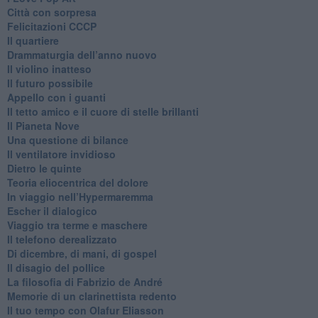
Città con sorpresa
Felicitazioni CCCP
​Il quartiere
​Drammaturgia dell’anno nuovo
​Il violino inatteso
​Il futuro possibile
​Appello con i guanti
​Il tetto amico e il cuore di stelle brillanti
​Il Pianeta Nove
​Una questione di bilance
​Il ventilatore invidioso
​Dietro le quinte
​Teoria eliocentrica del dolore
In viaggio nell’Hypermaremma
​Escher il dialogico
​Viaggio tra terme e maschere
Il telefono derealizzato
​Di dicembre, di mani, di gospel
​Il disagio del pollice
​La filosofia di Fabrizio de André
Memorie di un clarinettista redento
​Il tuo tempo con Olafur Eliasson