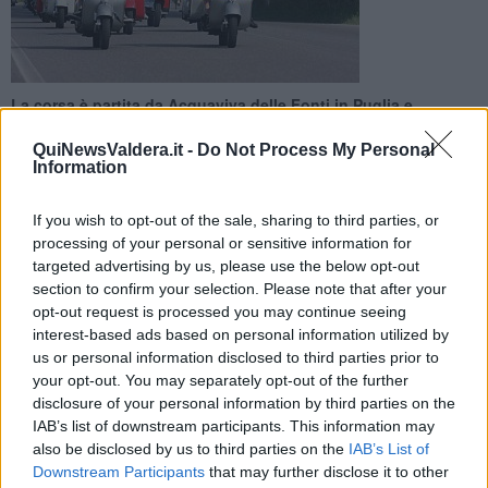
La corsa è partita da Acquaviva delle Fonti in Puglia e
transiterà dalla cittadina della Valdera a fine settembre
QuiNewsValdera.it -
Do Not Process My Personal
Information
If you wish to opt-out of the sale, sharing to third parties, or
processing of your personal or sensitive information for
PONTEDERA —
E' partito dalla Puglia, ma non potrà non passare
targeted advertising by us, please use the below opt-out
dalla città della Valdera che ne ha fatto un suo simbolo. Si tratta del
section to confirm your selection. Please note that after your
Giro d'Italia in Vespa
, giunto alla terza edizione e partito
opt-out request is processed you may continue seeing
quest'oggi da Acquaviva delle Fonti, in provincia di Bari.
interest-based ads based on personal information utilized by
us or personal information disclosed to third parties prior to
La manifestazione, che vuole sensibilizzare sul tema dell'autismo e
your opt-out. You may separately opt-out of the further
sostenere le associazioni che se ne occupano, farà tappa a
disclosure of your personal information by third parties on the
Pontedera il prossimo
28 settembre
.
IAB’s list of downstream participants. This information may
also be disclosed by us to third parties on the
IAB’s List of
Downstream Participants
that may further disclose it to other