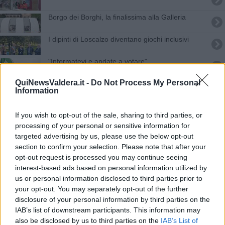
Borgo dei Borghi, la finalissima alla Galleria
I dipinti di Loscalzo diventano giochi inclusivi
"Informatevi e andate a votare"
QuiNewsValdera.it -
Do Not Process My Personal
La Vespa dimezzata
Information
Serie C, tutte insieme le 8 squadre toscane
If you wish to opt-out of the sale, sharing to third parties, or
processing of your personal or sensitive information for
Mafia, arresto in ospedale dopo la condanna
targeted advertising by us, please use the below opt-out
section to confirm your selection. Please note that after your
Lavori sulla rete idrica, le vie a secco
opt-out request is processed you may continue seeing
interest-based ads based on personal information utilized by
Nuovo appuntamento con le Piccole storie al
us or personal information disclosed to third parties prior to
teatro comunale
your opt-out. You may separately opt-out of the further
Senza acqua e senza gas ma con l'amore della
disclosure of your personal information by third parties on the
gente
IAB’s list of downstream participants. This information may
Quel pizzico di Nazionale che arriva dalla Valdera
also be disclosed by us to third parties on the
IAB’s List of