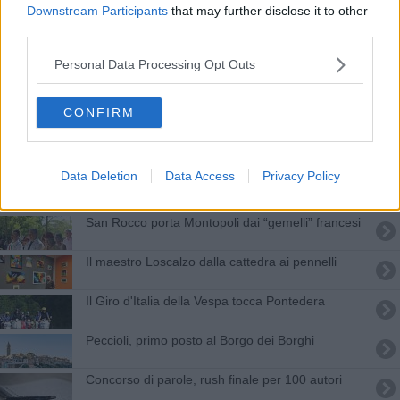
Downstream Participants
that may further disclose it to other
Guasto improvviso, disagi per l'acqua
third parties.
Personal Data Processing Opt Outs
Doppio premio per Cocco e la IIA di Terricciola
Sanità, lavoro e giovani, l'impegno di Mazzeo per
CONFIRM
la Toscana
Vaccino gratuito contro la meningite B
Data Deletion
Data Access
Privacy Policy
La nonna sulle due ruote, da Milano a Taranto
San Rocco porta Montopoli dai “gemelli” francesi
Il maestro Loscalzo dalla cattedra ai pennelli
Il Giro d'Italia della Vespa tocca Pontedera
Peccioli, primo posto al Borgo dei Borghi
Concorso di parole, rush finale per 100 autori