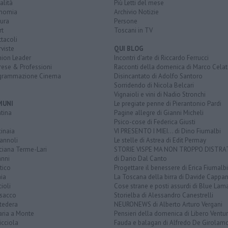
alità
Più Letti del mese
nomia
Archivio Notizie
ura
Persone
rt
Toscani in TV
tacoli
rviste
QUI BLOG
nion Leader
Incontri d'arte di Riccardo Ferrucci
rese & Professioni
Racconti della domenica di Marco Celat
grammazione Cinema
Disincantato di Adolfo Santoro
Sorridendo di Nicola Belcari
Vignaioli e vini di Nadio Stronchi
MUNI
Le pregiate penne di Pierantonio Pardi
tina
Pagine allegre di Gianni Micheli
Psico-cose di Federica Giusti
inaia
VI PRESENTO I MIEI... di Dino Fiumalbi
annoli
Le stelle di Astrea di Edit Permay
ciana Terme-Lari
STORIE VISPE MA NON TROPPO DISTR
anni
di Dario Dal Canto
tico
Progettare il benessere di Erica Fiumalbi
ia
La Toscana della birra di Davide Cappan
ioli
Cose strane e posti assurdi di Blue Lam
sacco
Storielba di Alessandro Canestrelli
tedera
NEURONEWS di Alberto Arturo Vergani
aria a Monte
Pensieri della domenica di Libero Ventur
icciola
Fauda e balagan di Alfredo De Girolam