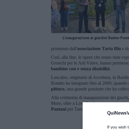
L'inaugurazione ai giardini Baden-Powe
promosso dall'
associazione Tarta Blu
e da
Così, alla fine, le opere che erano state e
Gronchi per le Arti Visive, hanno permesso
bambine con e senza disabilità
.
Loscalzo, originario di Accettura, in Basil
Romito ha insegnato fino al 2009, quando è
pittura
, una grande passione che ha coltiv
Alla cerimonia di inaugurazione dei giochi, 
Moro, oltre a Loscalzo hanno partecipato 
Pantani
per Tarta Blu, oltre agli assessori
QuiNewsVa
If you wish 