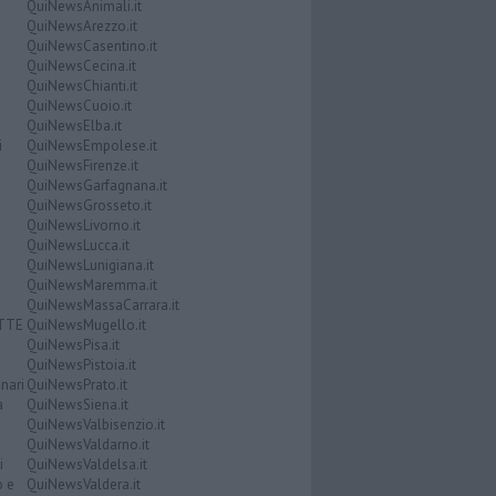
QuiNewsAnimali.it
QuiNewsArezzo.it
QuiNewsCasentino.it
QuiNewsCecina.it
QuiNewsChianti.it
QuiNewsCuoio.it
QuiNewsElba.it
i
QuiNewsEmpolese.it
QuiNewsFirenze.it
QuiNewsGarfagnana.it
QuiNewsGrosseto.it
QuiNewsLivorno.it
QuiNewsLucca.it
QuiNewsLunigiana.it
QuiNewsMaremma.it
QuiNewsMassaCarrara.it
ATTE
QuiNewsMugello.it
QuiNewsPisa.it
QuiNewsPistoia.it
nari
QuiNewsPrato.it
a
QuiNewsSiena.it
QuiNewsValbisenzio.it
QuiNewsValdarno.it
i
QuiNewsValdelsa.it
o e
QuiNewsValdera.it