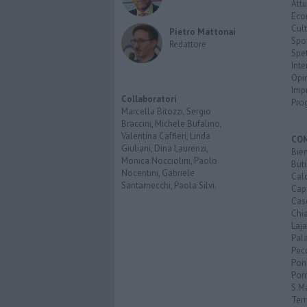
Attu
Eco
Cult
Pietro Mattonai
Spo
Redattore
Spet
Inte
Opi
Imp
Collaboratori
Pro
Marcella Bitozzi, Sergio
Braccini, Michele Bufalino,
Valentina Caffieri, Linda
CO
Giuliani, Dina Laurenzi,
Bien
Monica Nocciolini, Paolo
Buti
Nocentini, Gabriele
Calc
Santarnecchi, Paola Silvi.
Cap
Cas
Chi
Laja
Pala
Pecc
Pon
Pon
S.M
Terr