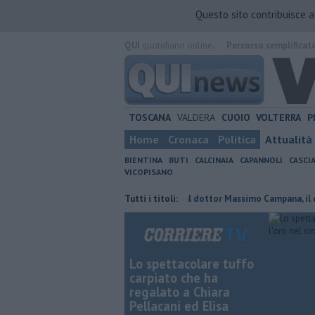
Questo sito contribuisce 
QUI
quotidiano online.
Percorso semplificat
TOSCANA
VALDERA
CUOIO
VOLTERRA
P
Home
Cronaca
Politica
Attualità
BIENTINA
BUTI
CALCINAIA
CAPANNOLI
CASCI
VICOPISANO
i confermato presidente
Tutti i titoli:
Addio al dottor Massimo Campana, il cordogl
Lo spettacolare tuffo
carpiato che ha
regalato a Chiara
Pellacani ed Elisa