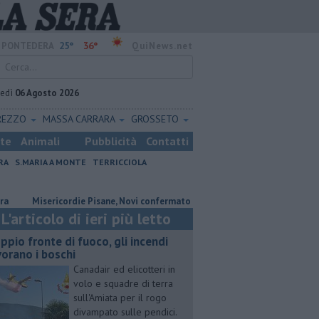
25°
36°
PONTEDERA
QuiNews.net
vedì
06 Agosto 2026
REZZO
MASSA CARRARA
GROSSETO
ste
Animali
Pubblicità
Contatti
RA
S.MARIA A MONTE
TERRICCIOLA
Misericordie Pisane, Novi confermato presidente
Addio al dottor Mas
L'articolo di ieri più letto
ppio fronte di fuoco, gli incendi
vorano i boschi
Canadair ed elicotteri in
volo e squadre di terra
sull'Amiata per il rogo
divampato sulle pendici.