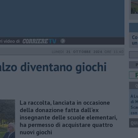
Co
un
LUNEDÌ
21 OTTOBRE 2024
ORE 11:40
calzo diventano giochi
Q
A L
La raccolta, lanciata in occasione
di 
Scar
della donazione fatta dall'ex
con 
insegnante delle scuole elementari,
QUI
ha permesso di acquistare quattro
nuovi giochi