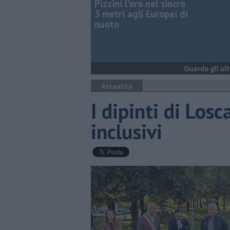
Pizzini l'oro nel sincro
3 metri agli Europei di
nuoto
Attualità
I dipinti di Los
inclusivi