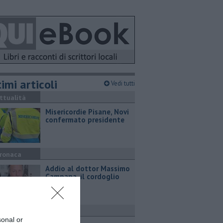
imi articoli
Vedi tutti
ttualità
Misericordie Pisane, Novi
confermato presidente
ronaca
Addio al dottor Massimo
Campana, il cordoglio
ttualità
sonal or