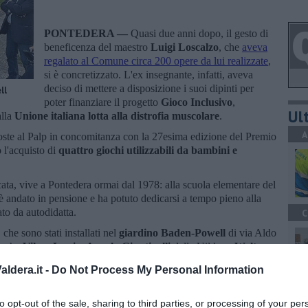
PONTEDERA —
Quasi due anni dopo, il gesto di
beneficenza del maestro
Luigi Loscalzo
, che
aveva
regalato al Comune circa 200 opere da lui realizzate
,
si è concretizzato. L'ex insegnante, infatti, aveva
deciso di mettere a disposizione i suoi dipinti per
ll
poter finanziare il progetto
Gioco Inclusivo
,
Ult
lla
Unione italiana lotta alla distrofia muscolare
.
A
sposte al Palp in concomitanza con la 27esima edizione del Premio
 l'acquisto di
quattro giochi utilizzabili da bambini e
icata, vive a Pontedera ormai dal 1978: alla scuola elementare del
 andato in pensione e ha potuto dedicarsi a tempo pieno alla
ato da autodidatta.
C
che sono stati installati nel
giardino Baden-Powell
di via Aldo
anche
Vilma Lupi
e
Angelo Giuntinelli
della Uildm e
Walter
Alessandro Puccinelli
,
Mattia Belli
e
Sonia Luca
.
ldera.it -
Do Not Process My Personal Information
A
to opt-out of the sale, sharing to third parties, or processing of your per