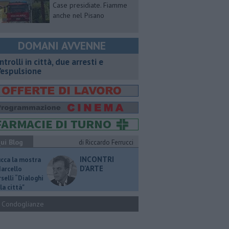
Case presidiate. Fiamme
anche nel Pisano
DOMANI AVVENNE
ntrolli in città, due arresti e
'espulsione
ui Blog
di Riccardo Ferrucci
INCONTRI
ucca la mostra
D'ARTE
Marcello
selli “Dialoghi
la città"
Condoglianze