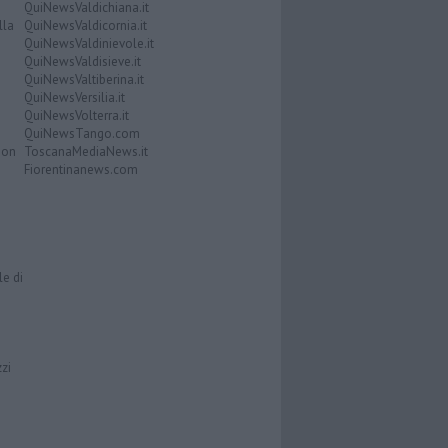
QuiNewsValdichiana.it
lla
QuiNewsValdicornia.it
QuiNewsValdinievole.it
QuiNewsValdisieve.it
QuiNewsValtiberina.it
QuiNewsVersilia.it
QuiNewsVolterra.it
QuiNewsTango.com
Don
ToscanaMediaNews.it
Fiorentinanews.com
le di
zzi