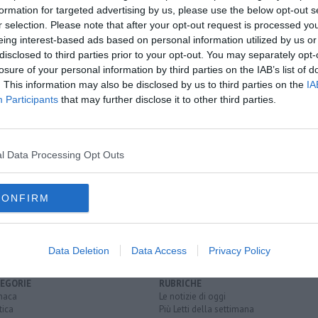
formation for targeted advertising by us, please use the below opt-out s
r selection. Please note that after your opt-out request is processed y
eing interest-based ads based on personal information utilized by us or
oscana iscriviti alla
Newsletter QUInews - ToscanaMedia.
disclosed to third parties prior to your opt-out. You may separately opt-
amente nella tua casella di posta.
S
losure of your personal information by third parties on the IAB’s list of
. This information may also be disclosed by us to third parties on the
IA
Participants
that may further disclose it to other third parties.
usività
cienza
l Data Processing Opt Outs
pennelli
CONFIRM
ofia muscolare
accettura
basilicata
aldo moro
giuntinelli
Data Deletion
Data Access
Privacy Policy
EGORIE
RUBRICHE
naca
Le notizie di oggi
tica
Più Letti della settimana