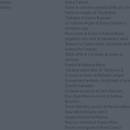
opisano
Enrico Catassi
tedera
Storie di ordinaria umanità di Nicolò Ste
Parole in viaggio di Tito Barbini
Turbative di Franco Bonciani
Lo scrittore sfigato di Enrico Guerrini e
Gordiano Lupi
Raccontare di Gusto di Rubina Rovini
Legalità e non solo di Salvatore Calleri
Shalom La Cultura della Solidarietà di 
Andrea Pio Cristiani
VERSI-AMO di Chi mette al centro la
persona
Eureka! di Nausica Manzi
Tabasco senza filtro di Tabasco n.6
Ci vuole un fisico di Michele Campisi
Economia e territorio, da globale a loca
Daniele Salvadori
La dama a scacchi di Carlo Belciani
Due chiacchiere in cucina di Sabrina
Rossello
Storie dell'altro secolo di Marcella Bito
Easy ridere di Dario Greco
Legami d'amore di Malena ...
Musica e dintorni di Fausto Pirìto
Parole milonguere di Maria Caruso