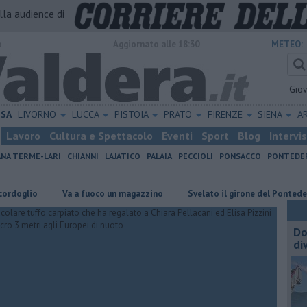
alla audience di
o
Aggiornato alle 18:30
METEO:
Gio
ISA
LIVORNO
LUCCA
PISTOIA
PRATO
FIRENZE
SIENA
A
Lavoro
Cultura e Spettacolo
Eventi
Sport
Blog
Intervi
ANA TERME-LARI
CHIANNI
LAJATICO
PALAIA
PECCIOLI
PONSACCO
PONTEDE
io
Va a fuoco un magazzino
Svelato il girone del Pontedera
Do
di