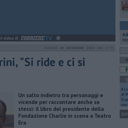
Ad
ro
MARTEDÌ
05 NOVEMBRE 2024
ORE 12:35
ini, "Si ride e ci si
Q
A L
Un salto indietro tra personaggi e
di 
Scar
vicende per raccontare anche se
con 
stessi: il libro del presidente della
QUI
Fondazione Charlie in scena a Teatro
Era