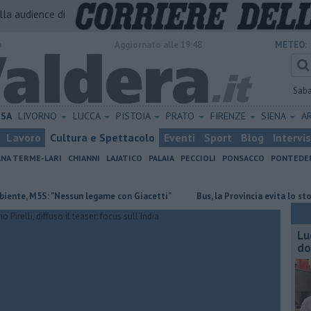
alla audience di
o
Aggiornato alle 19:48
METEO:
Sab
ISA
LIVORNO
LUCCA
PISTOIA
PRATO
FIRENZE
SIENA
A
Lavoro
Cultura e Spettacolo
Eventi
Sport
Blog
Intervi
ANA TERME-LARI
CHIANNI
LAJATICO
PALAIA
PECCIOLI
PONSACCO
PONTEDE
5S: "Nessun legame con Giacetti"
Bus, la Provincia evita lo stop del ser
Lu
do