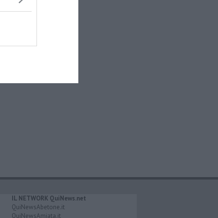
IL NETWORK QuiNews.net
QuiNewsAbetone.it
QuiNewsAmiata.it