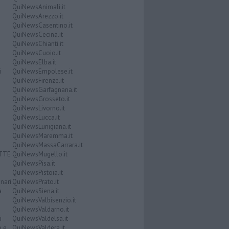
QuiNewsAnimali.it
QuiNewsArezzo.it
QuiNewsCasentino.it
QuiNewsCecina.it
QuiNewsChianti.it
QuiNewsCuoio.it
QuiNewsElba.it
i
QuiNewsEmpolese.it
QuiNewsFirenze.it
QuiNewsGarfagnana.it
QuiNewsGrosseto.it
QuiNewsLivorno.it
QuiNewsLucca.it
QuiNewsLunigiana.it
QuiNewsMaremma.it
QuiNewsMassaCarrara.it
ATTE
QuiNewsMugello.it
QuiNewsPisa.it
QuiNewsPistoia.it
nari
QuiNewsPrato.it
a
QuiNewsSiena.it
QuiNewsValbisenzio.it
QuiNewsValdarno.it
i
QuiNewsValdelsa.it
o e
QuiNewsValdera.it