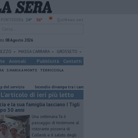
24°
36°
PONTEDERA
QuiNews.net
ato
08 Agosto 2026
REZZO
MASSA CARRARA
GROSSETO
ste
Animali
Pubblicità
Contatti
RA
S.MARIA A MONTE
TERRICCIOLA
vizio
Incendio divampa tra i campi
Ossicombustore, "Serve chiarez
L'articolo di ieri più letto
cia e la sua famiglia lasciano I Tigli
po 30 anni
Una settimana fa il
passaggio di testimone al
ristorante pizzeria di
Colleoli e il saluto degli