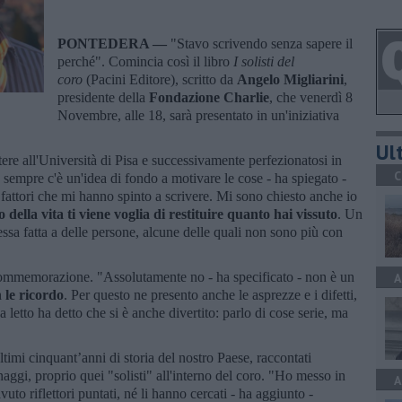
PONTEDERA —
"Stavo scrivendo senza sapere il
perché". Comincia così il libro
I solisti del
coro
(Pacini Editore), scritto da
Angelo Migliarini
,
presidente della
Fondazione Charlie
, che venerdì 8
Novembre, alle 18, sarà presentato in un'iniziativa
Ult
tere all'Università di Pisa e successivamente perfezionatosi in
C
sempre c'è un'idea di fondo a motivare le cose - ha spiegato -
 fattori che mi hanno spinto a scrivere. Mi sono chiesto anche io
 della vita ti viene voglia di restituire quanto hai vissuto
. Un
sa fatta a delle persone, alcune delle quali non sono più con
 commemorazione. "Assolutamente no - ha specificato - non è un
A
 le ricordo
. Per questo ne presento anche le asprezze e i difetti,
 letto ha detto che si è anche divertito: parlo di cose serie, ma
timi cinquant’anni di storia del nostro Paese, raccontati
onaggi, proprio quei "solisti" all'interno del coro. "Ho messo in
A
vuto riflettori puntati, né li hanno cercati - ha aggiunto -