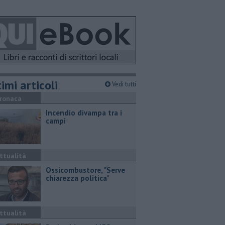
imi articoli
Vedi tutti
ronaca
Incendio divampa tra i
campi
ttualità
Ossicombustore, "Serve
chiarezza politica"
ttualità