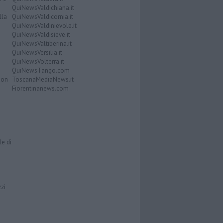
QuiNewsValdichiana.it
lla
QuiNewsValdicornia.it
QuiNewsValdinievole.it
QuiNewsValdisieve.it
QuiNewsValtiberina.it
QuiNewsVersilia.it
QuiNewsVolterra.it
QuiNewsTango.com
Don
ToscanaMediaNews.it
Fiorentinanews.com
le di
zzi