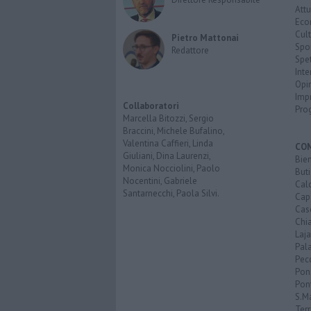
Attu
Eco
Cult
Pietro Mattonai
Spo
Redattore
Spet
Inte
Opi
Imp
Collaboratori
Pro
Marcella Bitozzi, Sergio
Braccini, Michele Bufalino,
Valentina Caffieri, Linda
CO
Giuliani, Dina Laurenzi,
Bien
Monica Nocciolini, Paolo
Buti
Nocentini, Gabriele
Calc
Santarnecchi, Paola Silvi.
Cap
Cas
Chi
Laja
Pala
Pecc
Pon
Pon
S.M
Terr