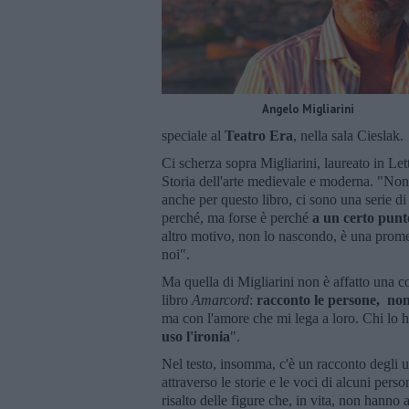
Angelo Migliarini
speciale al
Teatro Era
, nella sala Cieslak.
Ci scherza sopra Migliarini, laureato in Let
Storia dell'arte medievale e moderna. "Non 
anche per questo libro, ci sono una serie di
perché, ma forse è perché
a un certo punto
altro motivo, non lo nascondo, è una promes
noi".
Ma quella di Migliarini non è affatto una
libro
Amarcord
:
racconto le persone, non
ma con l'amore che mi lega a loro. Chi lo ha
uso l'ironia
".
Nel testo, insomma, c'è un racconto degli ul
attraverso le storie e le voci di alcuni pers
risalto delle figure che, in vita, non hanno a