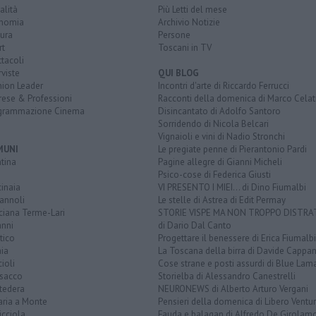
alità
Più Letti del mese
nomia
Archivio Notizie
ura
Persone
rt
Toscani in TV
tacoli
rviste
QUI BLOG
nion Leader
Incontri d'arte di Riccardo Ferrucci
rese & Professioni
Racconti della domenica di Marco Celat
grammazione Cinema
Disincantato di Adolfo Santoro
Sorridendo di Nicola Belcari
Vignaioli e vini di Nadio Stronchi
MUNI
Le pregiate penne di Pierantonio Pardi
tina
Pagine allegre di Gianni Micheli
Psico-cose di Federica Giusti
inaia
VI PRESENTO I MIEI... di Dino Fiumalbi
annoli
Le stelle di Astrea di Edit Permay
ciana Terme-Lari
STORIE VISPE MA NON TROPPO DISTR
anni
di Dario Dal Canto
tico
Progettare il benessere di Erica Fiumalbi
ia
La Toscana della birra di Davide Cappan
ioli
Cose strane e posti assurdi di Blue Lam
sacco
Storielba di Alessandro Canestrelli
tedera
NEURONEWS di Alberto Arturo Vergani
aria a Monte
Pensieri della domenica di Libero Ventur
icciola
Fauda e balagan di Alfredo De Girolam