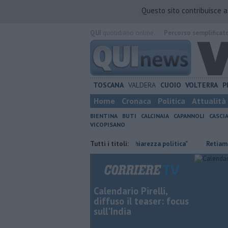
Questo sito contribuisce 
QUI
quotidiano online.
Percorso semplificat
TOSCANA
VALDERA
CUOIO
VOLTERRA
P
Home
Cronaca
Politica
Attualità
BIENTINA
BUTI
CALCINAIA
CAPANNOLI
CASCI
VICOPISANO
campi
Ossicombustore, "Serve chiarezza politica"
Tutti i titoli:
Retiambiente, M
Calendario Pirelli,
diffuso il teaser: focus
sull'India