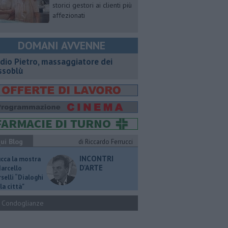
storici gestori ai clienti più
affezionati
DOMANI AVVENNE
dio Pietro, massaggiatore dei
ssoblù
ui Blog
di Riccardo Ferrucci
INCONTRI
ucca la mostra
D'ARTE
Marcello
selli “Dialoghi
la città"
Condoglianze