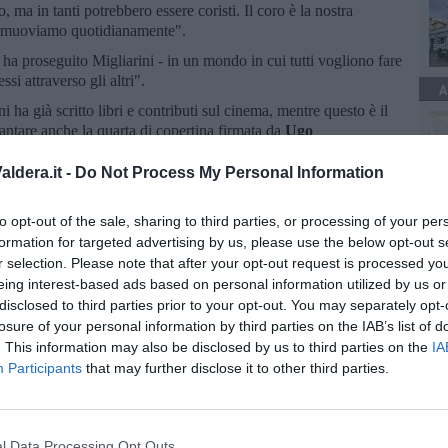
, ma in tanti potrebbero essere coristi. Il coro è la nostra
ci muoviamo quotidianamente".
- ha proseguito Migliarini - in un mondo in cui tutti vogliono fare
ssi attraverso gli altri".
A
ni ha già scritto libri e contributi sul cinema, mentre questo è il
antare anche la quarta di copertina firmata da
Ugo
 italiano, vincitore di ben sei David di Donatello.
ldera.it -
Do Not Process My Personal Information
pagnato il libro con una sua riflessione, ma anche tanti altri
ioni - ha concluso - da
Alessandro Benvenuti
, al professor
pa
e
Paolo Migone
, attore comico che non ha certo bisogno di
to opt-out of the sale, sharing to third parties, or processing of your per
a".
formation for targeted advertising by us, please use the below opt-out s
r selection. Please note that after your opt-out request is processed y
 stesso Migone, al Teatro Era ci saranno anche il sindaco di
eing interest-based ads based on personal information utilized by us or
lla Cultura
Francesco Mori
, l’assessora regionale
Alessandra
disclosed to third parties prior to your opt-out. You may separately opt-
nale
Antonio Mazzeo
e l'editore
Michele Quirici
.
losure of your personal information by third parties on the IAB’s list of
. This information may also be disclosed by us to third parties on the
IA
Participants
that may further disclose it to other third parties.
l Data Processing Opt Outs