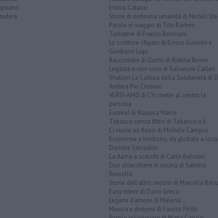
opisano
Enrico Catassi
tedera
Storie di ordinaria umanità di Nicolò Ste
Parole in viaggio di Tito Barbini
Turbative di Franco Bonciani
Lo scrittore sfigato di Enrico Guerrini e
Gordiano Lupi
Raccontare di Gusto di Rubina Rovini
Legalità e non solo di Salvatore Calleri
Shalom La Cultura della Solidarietà di 
Andrea Pio Cristiani
VERSI-AMO di Chi mette al centro la
persona
Eureka! di Nausica Manzi
Tabasco senza filtro di Tabasco n.6
Ci vuole un fisico di Michele Campisi
Economia e territorio, da globale a loca
Daniele Salvadori
La dama a scacchi di Carlo Belciani
Due chiacchiere in cucina di Sabrina
Rossello
Storie dell'altro secolo di Marcella Bito
Easy ridere di Dario Greco
Legami d'amore di Malena ...
Musica e dintorni di Fausto Pirìto
Parole milonguere di Maria Caruso