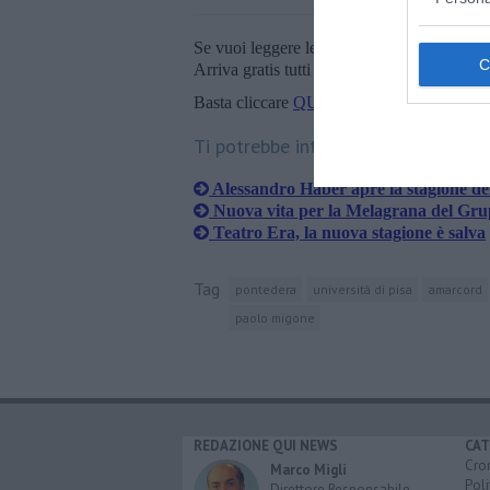
Se vuoi leggere le notizie principali della T
Arriva gratis tutti i giorni alle 20:00 dirett
Basta cliccare
QUI
Ti potrebbe interessare anche:
Alessandro Haber apre la stagione de
Nuova vita per la Melagrana del Gr
Teatro Era, la nuova stagione è salva
Tag
pontedera
università di pisa
amarcord
paolo migone
REDAZIONE QUI NEWS
CAT
Cro
Marco Migli
Poli
Direttore Responsabile