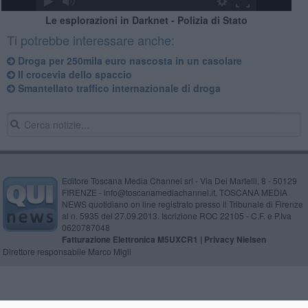
Le esplorazioni in Darknet - Polizia di Stato
Ti potrebbe interessare anche:
Droga per 250mila euro nascosta in un casolare
Il crocevia dello spaccio
​Smantellato traffico internazionale di droga
Editore Toscana Media Channel srl - Via Dei Martelli, 8 - 50129
FIRENZE - info@toscanamediachannel.it. TOSCANA MEDIA
NEWS quotidiano on line registrato presso il Tribunale di Firenze
al n. 5935 del 27.09.2013. Iscrizione ROC 22105 - C.F. e P.Iva
0620787048
Fatturazione Elettronica M5UXCR1 |
Privacy Nielsen
Direttore responsabile Marco Migli
Powered by
Aperion.it