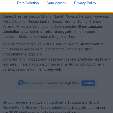
Data Deletion
Data Access
Privacy Policy
Nel medesimo contesto investigativo, nelle province di Bari,
Bergamo, Bologna, Bolzano, Brescia, Catania, Cosenza, Cremona,
Cuneo, Firenze, Lecco, Milano, Napoli, Novara, Perugia, Ravenna,
Pesaro Urbino, Reggio Emilia, Roma, Teramo, Torino, Trento,
Varese, Venezia e Verona sono state eseguite
45 perquisizioni
domiciliari a carico di altrettanti soggetti
, emersi come
acquirenti di bitcoin e di merce illegale online.
Molti di loro sono giovani, e tra di loro c’è anche
un minorenne
;
tutti avevano predisposto i propri computer con sofisticati
programmi finalizzati alla
completa “anonimizzazione” della navigazione. L'autorità giudiziaria
lecchese, infine, ha disposto
l’oscuramento
del sito I.D.C. nella
parte accessibile tramite
l’open web
.
Se vuoi leggere le notizie principali della Toscana iscriviti alla
Newsletter QUInews - ToscanaMedia.
Arriva gratis tutti i giorni
alle 20:00 direttamente nella tua casella di posta.