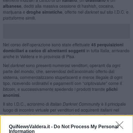
albanese
, dediti alla massiva cessione di hashish, cocaina,
marijuana e
droghe sintetiche
, offerte nel
darknet
sul sito I.D.C. e
piattaforme simili.
Nel corso dell'operazione sono state effettuate
45 perquisizioni
domiciliari a carico di altrettanti soggetti
in tutta Italia, arrivando
anche in Valdera e in provincia di Pisa.
Nel
darknet
sono presenti numerosi venditori, operanti da ogni
parte del mondo, che, servendosi dell’anonimato offerto dal
sistema, commercializzano stupefacenti e merce illegale di ogni
tipo, ricevendo ordinativi e pagamenti con “criptovalute” come il
bitcoin
, e successivamente spedendo i prodotti tramite
plichi
anonimi
.
Il sito I.D.C., acronimo di
Italian Darknet Community
è il principale
luogo di incontro virtuale per venditori ed acquirenti italiani nel
deepweb
, ed è frequentato da migliaia di navigatori alla ricerca di
droga e prodotti clandestini
: nel corso dell’inchiesta, difatti, è
QuiNewsValdera.it -
Do Not Process My Personal
emersa anche una fiorente attività
vendita di armi
, documenti
Information