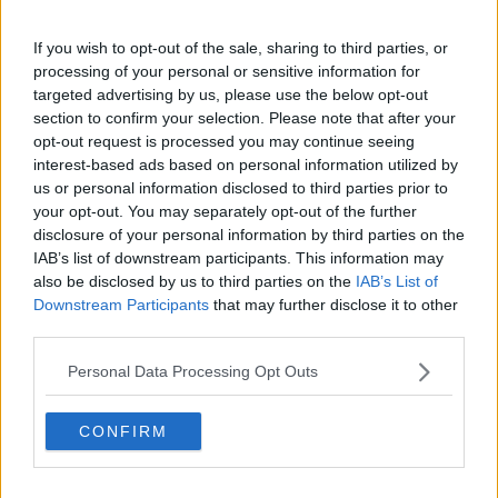
contraffatti,
denaro falso
, software impiegati per accessi abusivi a
sistemi informatici e
carte di credito clonate
.
If you wish to opt-out of the sale, sharing to third parties, or
Tra le altre cose,
il cittadino italiano
tratto in arresto è stato
processing of your personal or sensitive information for
segnalato dalle
autorità americane
come un pericoloso trafficante
targeted advertising by us, please use the below opt-out
di droga durante le investigazioni condotte dall'
FBI
che hanno
section to confirm your selection. Please note that after your
portato, nel
2013,
alla chiusura del blackmarket
Silk Road
:
opt-out request is processed you may continue seeing
all’epoca, tuttavia, non furono raccolti elementi sufficienti a
interest-based ads based on personal information utilized by
identificarlo.
us or personal information disclosed to third parties prior to
Le attività svolte hanno permesso di ricostruire che l’indagato ha
your opt-out. You may separately opt-out of the further
compiuto
oltre duemila cessioni di droga on line
a partire
disclosure of your personal information by third parties on the
proprio dal 2013.
IAB’s list of downstream participants. This information may
Nel corso dell’inchiesta sono state
sequestrate
significative
also be disclosed by us to third parties on the
IAB’s List of
quantità di droga, tra cui
oltre 2 chilogrammi di droghe
Downstream Participants
that may further disclose it to other
sintetiche
, sono stati effettuati alcuni arresti in
flagranza di
third parties.
reato
ed è stato emesso un provvedimento restrittivo nei confronti
di un altro indagato.
Personal Data Processing Opt Outs
La Procura della Repubblica di Bergamo ha invece stralciato
la
posizione di un italiano, lì residente, indagato in stato di libertà per
CONFIRM
riciclaggio ed esercizio abusivo dell’attività di intermediazione
finanziaria
, ritenuto uno dei principali cambia valuta illegali, in
Italia, di monete virtuali.