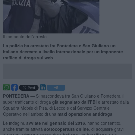
Il momento dell'arresto
La polizia ha arrestato fra Pontedera e San Giuliano un
italiano ricercato a livello internazionale per un imponente
traffico di droga sul web
PONTEDERA —
Si nascondeva fra San Giuliano e Pontedera il
super trafficante di droga
già segnalato dall'FBI
e arrestato dalla
Squadra Mobile di Pisa, di Lecco e dal Servizio Centrale
Operativo nell'ambito di una
maxi operazione antidroga
.
Le indagini,
avviate nel gennaio del 2016
, hanno consentito,
anche tramite attività
sottocopertura online
, di acquisire gravi
elementi indiziari a carico di un
italiano
, un
brasiliano
e un