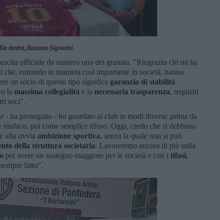
lla destra, Rossano Signorini
a uscita ufficiale da numero uno dei granata. "Ringrazio chi mi ha
i che, entrando in maniera così importante in società, hanno
ere un socio di questo tipo significa
garanzia di stabilità
co la
massima collegialità
e la
necessaria trasparenza
, requisiti
ri soci".
 - ha proseguito - ho guardato al club in modi diversi: prima da
e sindaco, poi come semplice tifoso. Oggi, credo che si debbano
à: alla ovvia
ambizione sportiva
, senza la quale non si può
nto della struttura societaria
. Lavoreremo ancora di più sulla
o
per avere un sostegno maggiore per le società e con i
tifosi
,
sempre fatto".