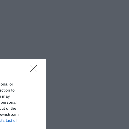
sonal or
ection to
ou may
 personal
out of the
 downstream
B’s List of