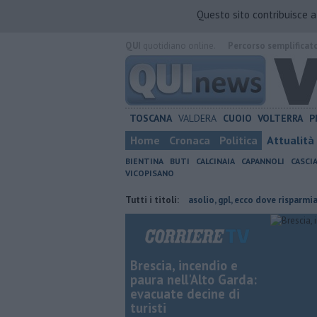
Questo sito contribuisce 
QUI
quotidiano online.
Percorso semplificat
TOSCANA
VALDERA
CUOIO
VOLTERRA
P
Home
Cronaca
Politica
Attualità
BIENTINA
BUTI
CALCINAIA
CAPANNOLI
CASCI
VICOPISANO
 verde e natura
​Benzina, gasolio, gpl, ecco dove risparmiare
Tutti i titoli:
Sotto le
Brescia, incendio e
paura nell'Alto Garda:
evacuate decine di
turisti