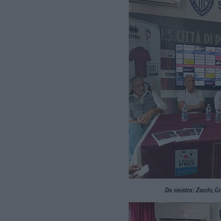
Da sinistra: Zocchi, G