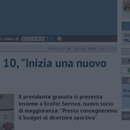
Sv
Mu
MERCOLEDÌ
05 LUGLIO 2023
ORE 13:30
 10, "Inizia una nuovo
Q
​Un 
Il presidente granata si presenta
civ
insieme a Ecofor Service, nuovo socio
di maggioranza: "Presto consegneremo
QUI
il budget al direttore sportivo"