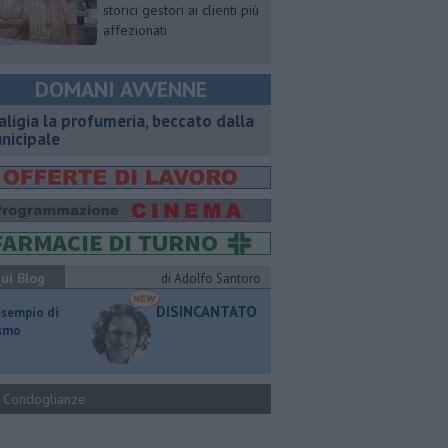
storici gestori ai clienti più
affezionati
DOMANI AVVENNE
aligia la profumeria, beccato dalla
nicipale
ui Blog
di Adolfo Santoro
DISINCANTATO
esempio di
ismo
Condoglianze