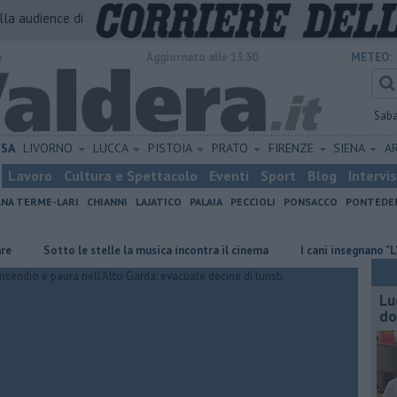
alla audience di
o
Aggiornato alle 13:30
METEO:
Sab
ISA
LIVORNO
LUCCA
PISTOIA
PRATO
FIRENZE
SIENA
A
Lavoro
Cultura e Spettacolo
Eventi
Sport
Blog
Intervi
ANA TERME-LARI
CHIANNI
LAJATICO
PALAIA
PECCIOLI
PONSACCO
PONTEDE
 stelle la musica incontra il cinema
I cani insegnano "L'arte delle non p
Lu
do