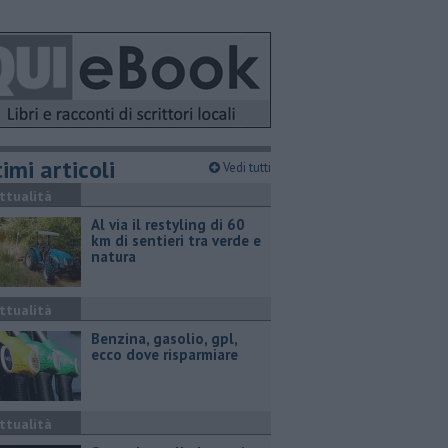
imi articoli
Vedi tutti
ttualità
Al via il restyling di 60
km di sentieri tra verde e
natura
ttualità
​Benzina, gasolio, gpl,
ecco dove risparmiare
ttualità