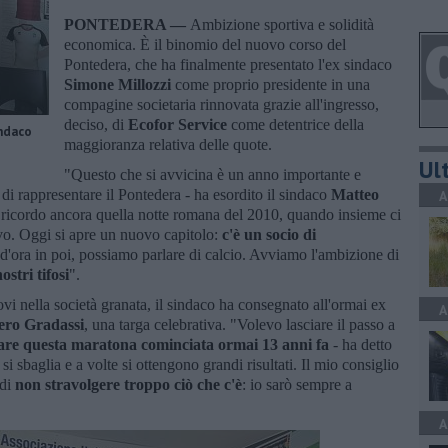
PONTEDERA —
Ambizione sportiva e solidità
economica. È il binomio del nuovo corso del
Pontedera, che ha finalmente presentato l'ex sindaco
Simone Millozzi
come proprio presidente in una
compagine societaria rinnovata grazie all'ingresso,
deciso, di
Ecofor Service
come detentrice della
indaco
maggioranza relativa delle quote.
Ult
"Questo che si avvicina è un anno importante e
di rappresentare il Pontedera - ha esordito il sindaco
Matteo
A
- ricordo ancora quella notte romana del 2010, quando insieme ci
vo. Oggi si apre un nuovo capitolo:
c'è un socio di
'ora in poi, possiamo parlare di calcio. Avviamo l'ambizione di
ostri tifosi
".
vi nella società granata, il sindaco ha consegnato all'ormai ex
A
ero Gradassi
, una targa celebrativa. "Volevo lasciare il passo a
are questa maratona cominciata ormai 13 anni fa
- ha detto
si sbaglia e a volte si ottengono grandi risultati. Il mio consiglio
 di
non stravolgere troppo ciò che c'è
: io sarò sempre a
A