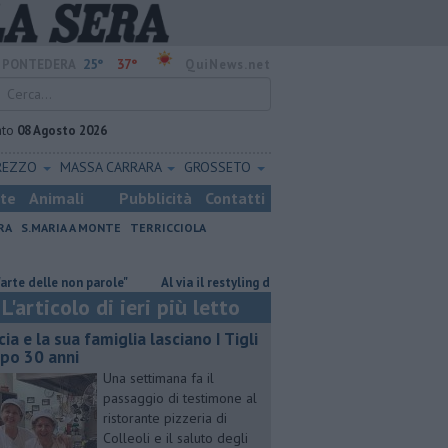
25°
37°
PONTEDERA
QuiNews.net
ato
08 Agosto 2026
REZZO
MASSA CARRARA
GROSSETO
ste
Animali
Pubblicità
Contatti
RA
S.MARIA A MONTE
TERRICCIOLA
arole"
Al via il restyling di 60 km di sentieri tra verde e natura
​Ben
L'articolo di ieri più letto
cia e la sua famiglia lasciano I Tigli
po 30 anni
Una settimana fa il
passaggio di testimone al
ristorante pizzeria di
Colleoli e il saluto degli