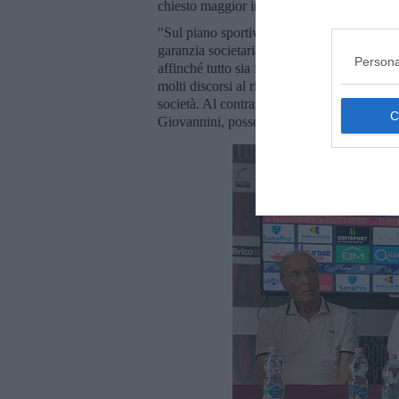
chiesto maggior impegno e noi
abbiamo vo
"Sul piano sportivo abbiamo fortemente ca
garanzia societaria - ha aggiunto - per quan
Persona
affinché tutto sia fatto al meglio, compreso 
molti discorsi al riguardo, Ecofor non sarebb
società. Al contrario, nonostante gli anni di
Giovannini, posso dire senz'altro che
oggi 