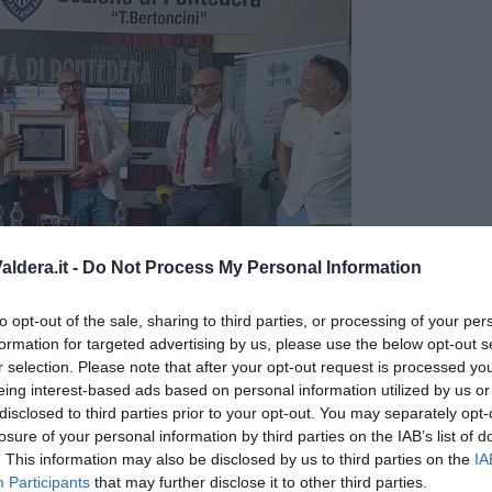
ldera.it -
Do Not Process My Personal Information
to opt-out of the sale, sharing to third parties, or processing of your per
formation for targeted advertising by us, please use the below opt-out s
r selection. Please note that after your opt-out request is processed y
eing interest-based ads based on personal information utilized by us or
egna della targa a Piero Gradassi
disclosed to third parties prior to your opt-out. You may separately opt-
e con il 32% delle quote ha superato
Rosettano Navarra
, fermo
losure of your personal information by third parties on the IAB’s list of
è un anno di svolta - ha confermato l'amministratore delegato
. This information may also be disclosed by us to third parties on the
IA
i e Navarra compone il Cda granata - il sindaco Franconi ci ha
Participants
that may further disclose it to other third parties.