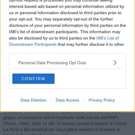
opt-out request is processed you may continue seeing
prepotenze e all'arroganza pagandone le conseguenze".
interest-based ads based on personal information utilized by
us or personal information disclosed to third parties prior to
your opt-out. You may separately opt-out of the further
disclosure of your personal information by third parties on the
"La nostra Sezione - prosegue Bruni - invierà una lettera
IAB’s list of downstream participants. This information may
all'Amministrazione comunale per riproporre la questione,
also be disclosed by us to third parties on the
IAB’s List of
unitamente ad una sollecitazione a dare finalmente seguito alla
Downstream Participants
that may further disclose it to other
proposta, venuta da più parti, di concedere la
cittadinanza
third parties.
onoraria a Gabriella De Cori
, vittima prima delle vergognose leggi
razziali fasciste del 1938 e poi dell'inferno nazista di Auschwitz,
Personal Data Processing Opt Outs
proposta che merita il nulla osta definitivo per onorarne la
memoria".
CONFIRM
"Contestualmente - conclude l'associazione dei partigiani - chiederà
la revoca della cittadinanza onoraria a Benito Mussolini,
una
macchia che grava sul nostro Comune dal 24 maggio 1924. La
nostra Sezione confida sul fatto che il C. C. di S. Maria a Monte
Data Deletion
Data Access
Privacy Policy
assumerà decisioni che siano in linea con i valori democratici ed
antifascisti della Costituzione repubblicana. Infine Domenica 6
giugno, in occasione dell'anniversario della nascita dell'ANPI
(Roma, 1944), dalle 10 alle 12 saremo presenti davanti al Circolo
La Perla a Montecalvoli per raccogliere adesioni e brindare al