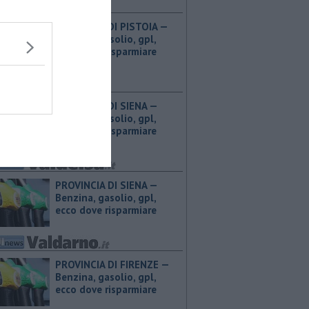
PROVINCIA DI PISTOIA — ​
Benzina, gasolio, gpl,
ecco dove risparmiare
PROVINCIA DI SIENA — ​
Benzina, gasolio, gpl,
ecco dove risparmiare
PROVINCIA DI SIENA — ​
Benzina, gasolio, gpl,
ecco dove risparmiare
PROVINCIA DI FIRENZE — ​
Benzina, gasolio, gpl,
ecco dove risparmiare