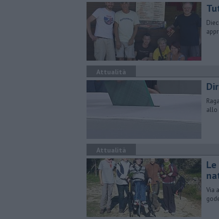
Tu
Diec
appr
Attualità
Dir
Raga
allo
Attualità
Le
na
Via 
gode