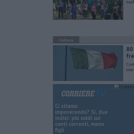
nazi
Cultura
80 
fr
Cont
inte
Ci stiamo
impoverendo? Sì, due
indizi: più soldi sui
conti correnti, meno
figli