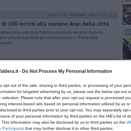
SABATO
13 DICEMBRE 2014
ORE 08:30
 di 100 iscritti alla sezione Anpi della città
mblea nella sede della Pubblica assistenza: verranno decise le
iative culturali e politiche per l'anno prossimo a 70 anni dalla
razione
LUNEDÌ
26 GENNAIO 2015
ORE 17:00
 Valdera celebra la Giornata della Memoria
ldera.it -
Do Not Process My Personal Information
e le iniziative in diversi comuni del territorio nella settimana della
rrenza dedicata alle vittime dell'Olocausto
to opt-out of the sale, sharing to third parties, or processing of your per
formation for targeted advertising by us, please use the below opt-out s
r selection. Please note that after your opt-out request is processed y
eing interest-based ads based on personal information utilized by us or
LUNEDÌ
05 SETTEMBRE 2016
ORE 10:40
disclosed to third parties prior to your opt-out. You may separately opt-
sarosa fu ucciso dai partigiani"
losure of your personal information by third parties on the IAB’s list of
. This information may also be disclosed by us to third parties on the
IA
o discutere le parole pronunciate dal deputato leghista Guglielmo
Participants
that may further disclose it to other third parties.