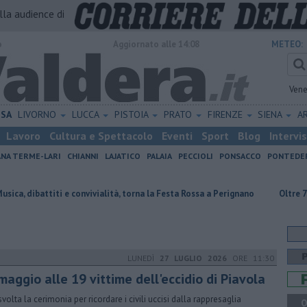
alla audience di
o
Aggiornato alle 14:08
METEO:
Vene
ISA
LIVORNO
LUCCA
PISTOIA
PRATO
FIRENZE
SIENA
A
Lavoro
Cultura e Spettacolo
Eventi
Sport
Blog
Intervi
ANA TERME-LARI
CHIANNI
LAJATICO
PALAIA
PECCIOLI
PONSACCO
PONTEDE
 e convivialità, torna la Festa Rossa a Perignano
Oltre 7mila euro a sost
LUNEDÌ
27 LUGLIO 2026
ORE 11:30
maggio alle 19 vittime dell'eccidio di Piavola
svolta la cerimonia per ricordare i civili uccisi dalla rappresaglia
Q