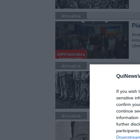
Attualità
Più
Asse
iniz
Libe
Attualità
La
QuiNewsVa
Tant
rico
If you wish 
sensitive in
confirm you
continue se
Attualità
information 
"Ca
further disc
participants
Fann
Downstream 