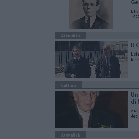
Ge
Il l
1922
Attualità
Il 
Il s
forze
Cultura
​Un
di
A un
dedi
Attualità