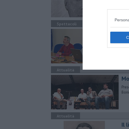
Picc
Persona
Spettacoli
Una
pr
​Al 
Band
Attualità
Mo
Pres
Boni
Attualità
Il 