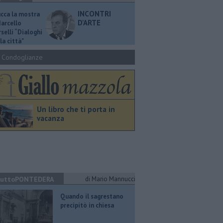
INCONTRI
ucca la mostra
D'ARTE
Marcello
selli “Dialoghi
la città"
Condoglianze
Un libro che ti porta in
vacanza
uttoPONTEDERA
di Mario Mannucci
Quando il sagrestano
precipitò in chiesa