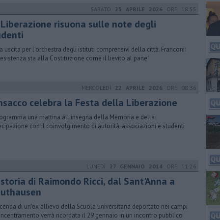
SABATO
25 APRILE 2026
ORE 18:55
 Liberazione risuona sulle note degli
udenti
 uscita per l'orchestra degli istituti comprensivi della città. Franconi:
Resistenza sta alla Costituzione come il lievito al pane"
MERCOLEDÌ
22 APRILE 2026
ORE 08:36
nsacco celebra la Festa della Liberazione
rogramma una mattina all'insegna della Memoria e della
ecipazione con il coinvolgimento di autorità, associazioni e studenti
LUNEDÌ
27 GENNAIO 2014
ORE 11:26
 storia di Raimondo Ricci, dal Sant'Anna a
uthausen
icenda di un'ex allievo della Scuola universitaria deportato nei campi
oncentramento verrà ricordata il 29 gennaio in un incontro pubblico