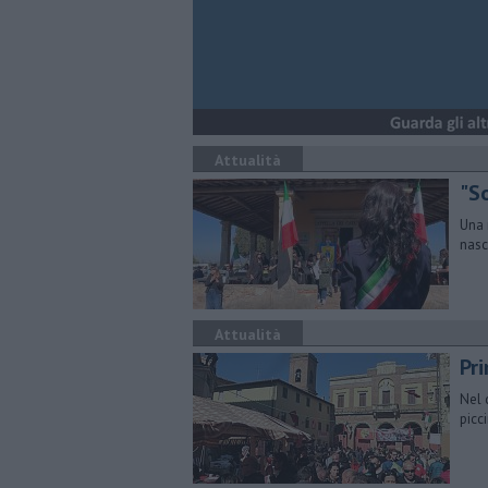
Attualità
"So
Una 
nasc
Attualità
Pr
Nel 
picc