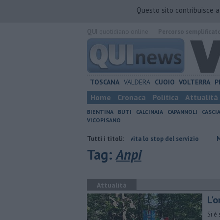
Questo sito contribuisce 
QUI
quotidiano online.
Percorso semplificat
TOSCANA
VALDERA
CUOIO
VOLTERRA
P
Home
Cronaca
Politica
Attualità
BIENTINA
BUTI
CALCINAIA
CAPANNOLI
CASCI
VICOPISANO
etti"
Bus, la Provincia evita lo stop del servizio
Tutti i titoli:
Musica, dibattiti
Tag:
Anpi
Attualità
L'o
Si è 