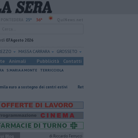
25°
36°
PONTEDERA
QuiNews.net
rdì
07 Agosto 2026
REZZO
MASSA CARRARA
GROSSETO
ste
Animali
Pubblicità
Contatti
RA
S.MARIA A MONTE
TERRICCIOLA
egno dei centri estivi
Retiambiente, M5S: "Nessun legame con Giacetti"
ui Blog
di Riccardo Ferrucci