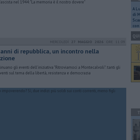
fascista nel 1944: "La memoria è il nostro dovere"
A L
di 
Scar
con 
QUI
MERCOLEDÌ
27 MAGGIO 2026
ORE 11:09
anni di repubblica, un incontro nella
azione
inuano gli eventi dell'iniziativa "Ritroviamoci a Montecalvoli": tanti gli
rventi sul tema della libertà, resistenza e democrazia
T