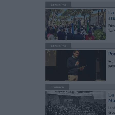
Attualità
La
st
Prima
"La 
Attualità
Po
In p
part
Cronaca
La
Ma
La v
di c