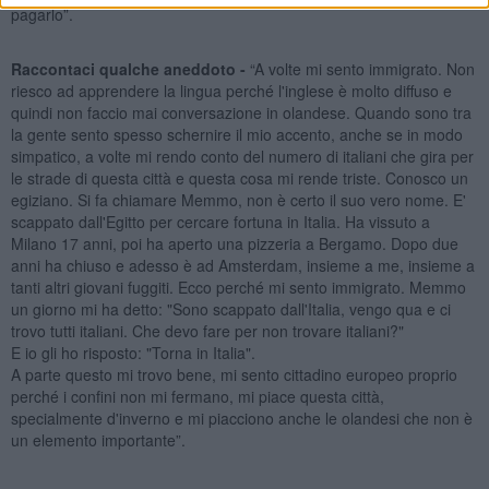
pagarlo”.
Raccontaci qualche aneddoto -
“A volte mi sento immigrato. Non
riesco ad apprendere la lingua perché l'inglese è molto diffuso e
quindi non faccio mai conversazione in olandese. Quando sono tra
la gente sento spesso schernire il mio accento, anche se in modo
simpatico, a volte mi rendo conto del numero di italiani che gira per
le strade di questa città e questa cosa mi rende triste. Conosco un
egiziano. Si fa chiamare Memmo, non è certo il suo vero nome. E'
scappato dall'Egitto per cercare fortuna in Italia. Ha vissuto a
Milano 17 anni, poi ha aperto una pizzeria a Bergamo. Dopo due
anni ha chiuso e adesso è ad Amsterdam, insieme a me, insieme a
tanti altri giovani fuggiti. Ecco perché mi sento immigrato. Memmo
un giorno mi ha detto: "Sono scappato dall'Italia, vengo qua e ci
trovo tutti italiani. Che devo fare per non trovare italiani?"
E io gli ho risposto: "Torna in Italia".
A parte questo mi trovo bene, mi sento cittadino europeo proprio
perché i confini non mi fermano, mi piace questa città,
specialmente d'inverno e mi piacciono anche le olandesi che non è
un elemento importante”.