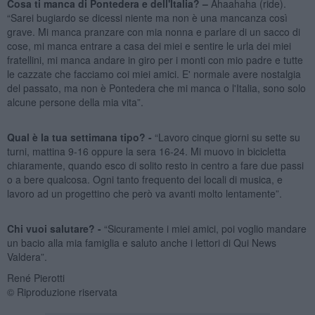
Cosa ti manca di Pontedera e dell'Italia? –
Ahaahaha (ride).
“Sarei bugiardo se dicessi niente ma non è una mancanza così
grave. Mi manca pranzare con mia nonna e parlare di un sacco di
cose, mi manca entrare a casa dei miei e sentire le urla dei miei
fratellini, mi manca andare in giro per i monti con mio padre e tutte
le cazzate che facciamo coi miei amici. E' normale avere nostalgia
del passato, ma non è Pontedera che mi manca o l'Italia, sono solo
alcune persone della mia vita”.
Qual è la tua settimana tipo? -
“Lavoro cinque giorni su sette su
turni, mattina 9-16 oppure la sera 16-24. Mi muovo in bicicletta
chiaramente, quando esco di solito resto in centro a fare due passi
o a bere qualcosa. Ogni tanto frequento dei locali di musica, e
lavoro ad un progettino che però va avanti molto lentamente”.
Chi vuoi salutare? -
“Sicuramente i miei amici, poi voglio mandare
un bacio alla mia famiglia e saluto anche i lettori di Qui News
Valdera”.
René Pierotti
© Riproduzione riservata