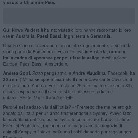
vissuto a Chianni e Pisa.
Qui News Valdera
li ha intervistati e loro hanno raccontato le loro
vite in
Australia, Paesi Bassi, Inghilterra e Germania.
Quattro storie che verranno raccontate singolarmente, la seconda
storia parte da Pontedera e vola di nuovo in Australia,
torna
in
Italia
carica di speranze per poi rifare le valige
, destinazione
Europa, Paesi Bassi, Amsterdam.
Andrea Gotti,
Zizzo
per gli amici e
André Maudit
su Facebook,
ha
25 anni
(“Mi ha sempre affascinato il nome Cavalcante Cavalcanti
ma scrivi pure Andrea. Per il resto ho 25 anni ma me ne sento 89),
diverse esperienze e il sano desiderio di essere adulto e
autosufficiente. Ma in Italia è difficile.
Perché sei andato via dall'Italia? -
“Premetto che me ne ero già
andato dall'Italia per un anno trasferendomi a Sydney. Avevo fatto
la maturità scientifica, poi ho lavorato un anno nel bar dell'istituto
Fermi di Pontedera, ragioneria e al magazzino del negozio di
animali Zampy, mi stavo mettendo i soldi da parte per raggiungere
l'Australia.