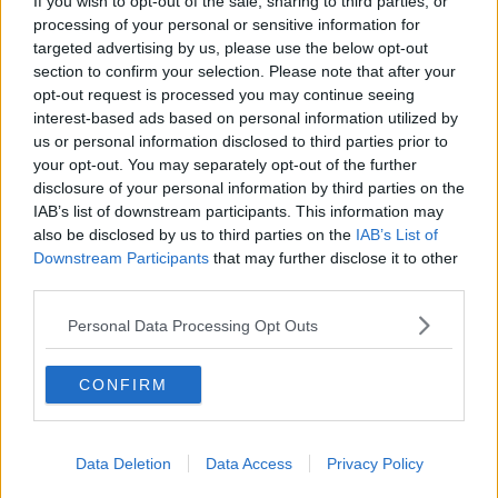
If you wish to opt-out of the sale, sharing to third parties, or
mese tra 1200 e 1500 euro, niente male”.
processing of your personal or sensitive information for
targeted advertising by us, please use the below opt-out
Consiglieresti questa esperienza? - “
Si riesce a comprendere
section to confirm your selection. Please note that after your
come si vive in Italia solo se si prova a vivere da un'altra parte.
opt-out request is processed you may continue seeing
Tornando si percepisce una realtà così diversa e patetica che si è
interest-based ads based on personal information utilized by
spinti davvero a voler cambiare e si capisce davvero l'arretratezza
us or personal information disclosed to third parties prior to
del nostro popolo.
your opt-out. You may separately opt-out of the further
Purtroppo non è sempre così, le strade di Amsterdam sono anche
disclosure of your personal information by third parties on the
piene di immigrati che continuano a fare i turisti e dopo mesi
IAB’s list of downstream participants. This information may
tornano in Italia col cervello bruciato e la voglia di pasta senza un
also be disclosed by us to third parties on the
IAB’s List of
soldo in tasca”.
Downstream Participants
that may further disclose it to other
third parties.
Quanto pensi di vivere fuori? -
“Non lo so. L'Italia non mi manca,
mi manca la mia famiglia, i miei amici ma non posso resistere li più
Personal Data Processing Opt Outs
di un mese o due. Tornare non è tra i miei programmi al momento.
Ma non lo escludo per il futuro”.
CONFIRM
Dove vivi e con chi? -
“Vivo con una ragazza russa e il padrone di
casa che è un italiano che vive qui da vent'anni, poi c'è il mio gatto
Data Deletion
Data Access
Privacy Policy
e il suo gatto. Abbiamo camere singole e la casa è spaziosa ma gli
affitti sono molto alti. la differenza è che comunque qua riesco a