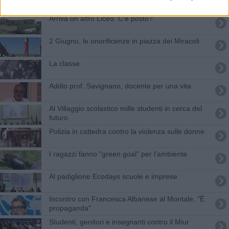
​Arriva un altro Liceo. C'è posto?
2 Giugno, le onorificenze in piazza dei Miracoli
La classe
Addio prof. Savignano, docente per una vita
Al Villaggio scolastico mille studenti in cerca del
futuro
Polizia in cattedra contro la violenza sulle donne
I ragazzi fanno "green goal" per l'ambiente
Al padiglione Ecodays scuole e imprese
Incontro con Francesca Albanese al Montale, "È
propaganda"
Studenti, genitori e insegnanti contro il Miur