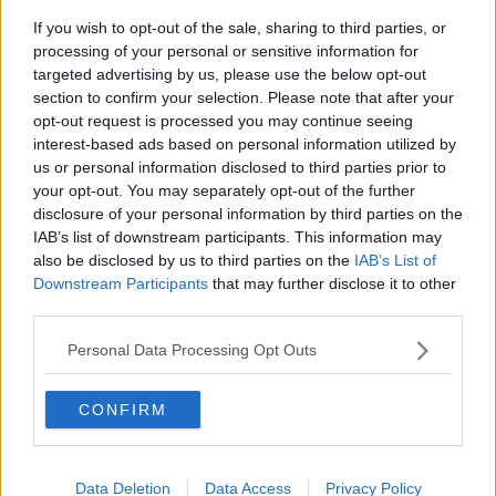
If you wish to opt-out of the sale, sharing to third parties, or
​Giovani, meglio quelli d'oggi o quelli di 50 anni fa
processing of your personal or sensitive information for
?
targeted advertising by us, please use the below opt-out
section to confirm your selection. Please note that after your
Innovazioni per l'insegnamento della matematica
opt-out request is processed you may continue seeing
interest-based ads based on personal information utilized by
Malore fatale, muore professore del XXV Aprile
us or personal information disclosed to third parties prior to
your opt-out. You may separately opt-out of the further
Un giovane vicarese tra gli Alfieri del Lavoro
disclosure of your personal information by third parties on the
IAB’s list of downstream participants. This information may
Classico e scientifico, i giovani da 100
also be disclosed by us to third parties on the
IAB’s List of
Downstream Participants
that may further disclose it to other
Crolla una parete di un'aula al liceo
third parties.
Maturità, 50 anni dopo è ancora 5A
Personal Data Processing Opt Outs
"Non si può far quasi niente"
CONFIRM
Aule a Palazzo Blu, l'aggiudicazione è provvisoria
"Banchi a rotelle? Bocciati!"
Data Deletion
Data Access
Privacy Policy