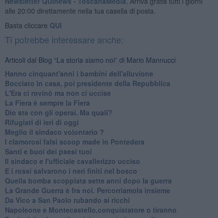
Newsletter QUInews - ToscanaMedia.
Arriva gratis tutti i giorni
alle 20:00 direttamente nella tua casella di posta.
Basta cliccare
QUI
Ti potrebbe interessare anche:
Articoli dal Blog “La storia siamo noi” di Mario Mannucci
Hanno cinquant'anni i bambini dell'alluvione
​Bocciato in casa, poi presidente della Repubblica
​L'Era ci rovinò ma non ci uccise
​La Fiera è sempre la Fiera
​Dio sta con gli operai. Ma quali?
​Rifugiati di ieri di oggi
​Meglio il sindaco volontario ?
​I clamorosi falsi scoop made in Pontedera
​Santi e buoi dei paesi tuoi
​Il sindaco e l'ufficiale cavallerizzo ucciso
​E i rossi salvarono i neri finiti nel bosco
​Quella bomba scoppiata sette anni dopo la guerra
La Grande Guerra è fra noi. Percorriamola insieme
Da Vico a San Paolo rubando ai ricchi
​Napoleone e Montecastello,conquistatore o tiranno