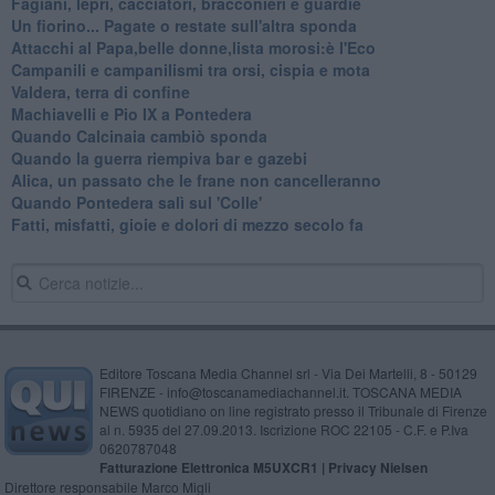
Fagiani, lepri, cacciatori, bracconieri e guardie
​Un fiorino... Pagate o restate sull'altra sponda
Attacchi al Papa,belle donne,lista morosi:è l'Eco
​Campanili e campanilismi tra orsi, cispia e mota
​Valdera, terra di confine
Machiavelli e Pio IX a Pontedera
​Quando Calcinaia cambiò sponda
Quando la guerra riempiva bar e gazebi
​Alica, un passato che le frane non cancelleranno
​Quando Pontedera salì sul 'Colle'
Fatti, misfatti, gioie e dolori di mezzo secolo fa
Editore Toscana Media Channel srl - Via Dei Martelli, 8 - 50129
FIRENZE - info@toscanamediachannel.it. TOSCANA MEDIA
NEWS quotidiano on line registrato presso il Tribunale di Firenze
al n. 5935 del 27.09.2013. Iscrizione ROC 22105 - C.F. e P.Iva
0620787048
Fatturazione Elettronica M5UXCR1 |
Privacy Nielsen
Direttore responsabile Marco Migli