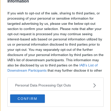
Information
Ma tredici anni prima altri profughi anticomunisti erano già arrivati
in provincia ed erano comparsi davanti la
Piaggio
addirittura con
dei cartelli appesi sul petto. Una vicenda significativa del clima di
If you wish to opt-out of the sale, sharing to third parties, or
quei tempi (quando anche i comunisti e i socialisti pontederesi
processing of your personal or sensitive information for
ospitavano spesso delegazioni di perseguitati anticomunisti ed
targeted advertising by us, please use the below opt-out
esponenti dei Paesi 'rossi') che ci racconta
Mario Marianelli
, già
section to confirm your selection. Please note that after your
vicesindaco comunista. Al quale lasciamo interamente la "parola''.
opt-out request is processed you may continue seeing
interest-based ads based on personal information utilized by
"Mi ricordo e ricordo a tutti - dice - che nel 1956 l'Ungheria era nel
blocco sovietico ma protestò con scioperi e mini ribellioni per cui il 4
us or personal information disclosed to third parties prior to
novembre l '
URSS
decise un piano di intervento repressivo.
your opt-out. You may separately opt-out of the further
L'
Armata Rossa
chiuse tutte le frontiere ma prima o poi molti
disclosure of your personal information by third parties on the
ungheresi riuscirono a fuggire in modo rocambolesco, come fanno
IAB’s list of downstream participants. This information may
oggi migliaia di siriani, libici, eritrei e tanti altri. Da noi, in provincia di
also be disclosed by us to third parties on the
IAB’s List of
Pisa, arrivarono alcuni pullman carichi di rifugiati, accolti da umanità
Downstream Participants
that may further disclose it to other
e comprensione. Cosa che non sta facendo l'Ungheria in questi
third parties.
giorni, mentre a noi, comunisti di base, ci dissero di stare dall'altra
parte della barricata, con l'Armata Rossa. Fu un grave errore
Personal Data Processing Opt Outs
politico e storico. I rifugiati furono sistemati nelle ex colonie fasciste
del
Calambrone
e la Chiesa e alcune forze politiche intesero
CONFIRM
sfruttare questo dramma umano a fini non sempre e non del tutto
in regola con lo spirito cristiano. Ricordo - aggiunge l'ex vicesindaco
- che fecero scendere un centinaio di rifugiati in piazza del Duomo