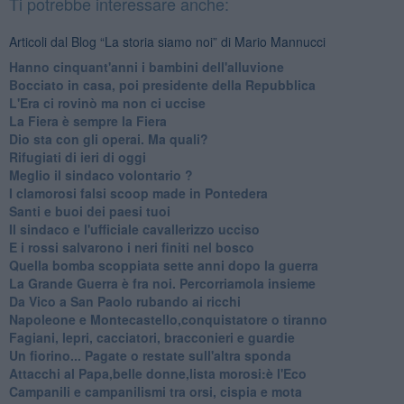
Ti potrebbe interessare anche:
Articoli dal Blog “La storia siamo noi” di Mario Mannucci
Hanno cinquant'anni i bambini dell'alluvione
​Bocciato in casa, poi presidente della Repubblica
​L'Era ci rovinò ma non ci uccise
​La Fiera è sempre la Fiera
​Dio sta con gli operai. Ma quali?
​Rifugiati di ieri di oggi
​Meglio il sindaco volontario ?
​I clamorosi falsi scoop made in Pontedera
​Santi e buoi dei paesi tuoi
​Il sindaco e l'ufficiale cavallerizzo ucciso
​E i rossi salvarono i neri finiti nel bosco
​Quella bomba scoppiata sette anni dopo la guerra
La Grande Guerra è fra noi. Percorriamola insieme
Da Vico a San Paolo rubando ai ricchi
​Napoleone e Montecastello,conquistatore o tiranno
Fagiani, lepri, cacciatori, bracconieri e guardie
​Un fiorino... Pagate o restate sull'altra sponda
Attacchi al Papa,belle donne,lista morosi:è l'Eco
​Campanili e campanilismi tra orsi, cispia e mota