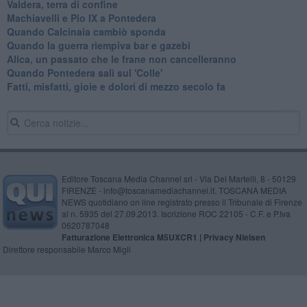
​Valdera, terra di confine
Machiavelli e Pio IX a Pontedera
​Quando Calcinaia cambiò sponda
Quando la guerra riempiva bar e gazebi
​Alica, un passato che le frane non cancelleranno
​Quando Pontedera salì sul 'Colle'
Fatti, misfatti, gioie e dolori di mezzo secolo fa
Editore Toscana Media Channel srl - Via Dei Martelli, 8 - 50129
FIRENZE - info@toscanamediachannel.it. TOSCANA MEDIA
NEWS quotidiano on line registrato presso il Tribunale di Firenze
al n. 5935 del 27.09.2013. Iscrizione ROC 22105 - C.F. e P.Iva
0620787048
Fatturazione Elettronica M5UXCR1 |
Privacy Nielsen
Direttore responsabile Marco Migli
Powered by
Aperion.it