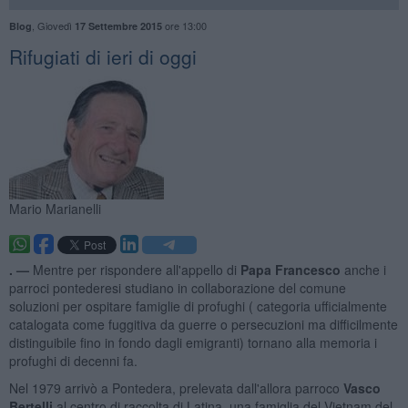
,
Giovedì
ore 13:00
Blog
17 Settembre 2015
​Rifugiati di ieri di oggi
Mario Marianelli
. —
Mentre per rispondere all'appello di
Papa Francesco
anche i
parroci pontederesi studiano in collaborazione del comune
soluzioni per ospitare famiglie di profughi ( categoria ufficialmente
catalogata come fuggitiva da guerre o persecuzioni ma difficilmente
distinguibile fino in fondo dagli emigranti) tornano alla memoria i
profughi di decenni fa.
Nel 1979 arrivò a Pontedera, prelevata dall'allora parroco
Vasco
Bertelli
al centro di raccolta di Latina, una famiglia del Vietnam del