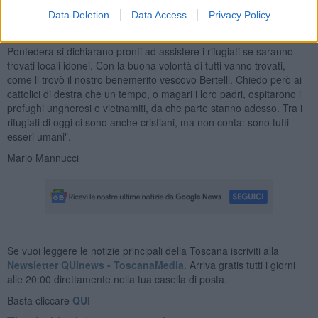
a Pontedera e li portarono davanti la Piaggio con cartelli inneggianti
Data Deletion
Data Access
Privacy Policy
alla libertà e all'anticomunismo. Altri tempi, c'era la guerra fredda,
non c'era Papa Francesco ma
un altro Papa
. Ora i parroci di
Pontedera si dichiarano pronti ad assistere i rifugiati se saranno
trovati locali idonei. Con la buona volontà di tutti vanno trovati,
come li trovò il nostro benemerito vescovo Bertelli. Chiedo però ai
cattolici di destra che un tempo, o magari i loro padri, ospitarono i
profughi ungheresi e vietnamiti, da che parte stanno adesso. Tra i
rifugiati di oggi ci sono anche cristiani, ma non conta: sono tutti
esseri umani".
Mario Mannucci
Se vuoi leggere le notizie principali della Toscana iscriviti alla
Newsletter QUInews - ToscanaMedia.
Arriva gratis tutti i giorni
alle 20:00 direttamente nella tua casella di posta.
Basta cliccare
QUI