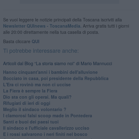
Se vuoi leggere le notizie principali della Toscana iscriviti alla
Newsletter QUInews - ToscanaMedia.
Arriva gratis tutti i giorni
alle 20:00 direttamente nella tua casella di posta.
Basta cliccare
QUI
Ti potrebbe interessare anche:
Articoli dal Blog “La storia siamo noi” di Mario Mannucci
Hanno cinquant'anni i bambini dell'alluvione
​Bocciato in casa, poi presidente della Repubblica
​L'Era ci rovinò ma non ci uccise
​La Fiera è sempre la Fiera
​Dio sta con gli operai. Ma quali?
​Rifugiati di ieri di oggi
​Meglio il sindaco volontario ?
​I clamorosi falsi scoop made in Pontedera
​Santi e buoi dei paesi tuoi
​Il sindaco e l'ufficiale cavallerizzo ucciso
​E i rossi salvarono i neri finiti nel bosco