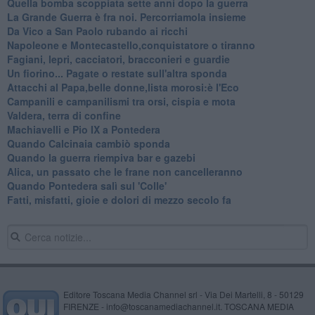
​Quella bomba scoppiata sette anni dopo la guerra
La Grande Guerra è fra noi. Percorriamola insieme
Da Vico a San Paolo rubando ai ricchi
​Napoleone e Montecastello,conquistatore o tiranno
Fagiani, lepri, cacciatori, bracconieri e guardie
​Un fiorino... Pagate o restate sull'altra sponda
Attacchi al Papa,belle donne,lista morosi:è l'Eco
​Campanili e campanilismi tra orsi, cispia e mota
​Valdera, terra di confine
Machiavelli e Pio IX a Pontedera
​Quando Calcinaia cambiò sponda
Quando la guerra riempiva bar e gazebi
​Alica, un passato che le frane non cancelleranno
​Quando Pontedera salì sul 'Colle'
Fatti, misfatti, gioie e dolori di mezzo secolo fa
Editore Toscana Media Channel srl - Via Dei Martelli, 8 - 50129
FIRENZE - info@toscanamediachannel.it. TOSCANA MEDIA