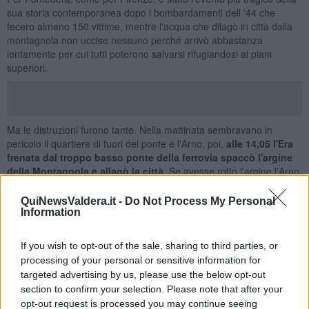
sua storia contemporanea dopo i bombardamenti dell '44 che
fecero almeno 150 vittime, mentre l'acqua che dilagò in città dalla
montagnola non uccise nessuno perché arrivò abbastanza
lentamente per cui tutti poterono salvarsi rifugiandosi ai piani
superiori.
Ma le distruzioni furono tante. Nella mattinata sembravano in
pericolo il quartiere di fuori del ponte e l'Arno, poi,
alle 14,05 l'Era
frenata dal troppo basso ponte della ferrovia spaccò l'argine
della Montagnola
e allagò la città.
Se avesse rotto l'argine l'Arno
sarebbe stato peggio, e ci sarebbero state vittime. mentre l'unico
morto del 4 novembre 1966 era già nella bara che fu travolta
QuiNewsValdera.it -
Do Not Process My Personal
dall'acqua nella chiesa della Misericordia dove era in attesa del
Information
funerale.
If you wish to opt-out of the sale, sharing to third parties, or
Per ricordare quei giorni e per fare il punto sul livello di difese
raggiunto, scolmatore, argini e casse di esondazione,
processing of your personal or sensitive information for
l'amministrazione comunale sta preparando un comitato col
targeted advertising by us, please use the below opt-out
compito di organizzare commemorazioni, convegni, mostre e
section to confirm your selection. Please note that after your
iniziative varie che avranno come punto di riferimento anche il
opt-out request is processed you may continue seeing