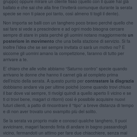
gruppo) oppure mirare un cliente fisso (quello con il quale hai già
ballato e che sai che alla fine t’inviterà comunque durante la serata
specie se non ti piace poi tanto, così almeno ti togli il dente).
Non importa se balli con un tanghero poco bravo perché quello che
sai fare si vede a prescindere e ad ogni modo bisogna cercare
sempre di stare in pista perché gli uomini notano maggiormente
un
posteriore in movimento
che una bella stazione di servizio. Si fa
inoltre l’idea che se sei sempre invitata ci sarà un motivo no? E
siccome gli uomini amano la competizione, faranno di tutto per
arrivare a te.
E’ chiaro che alle volte abbiamo “Saturno contro” specie quando
arrivano le donne che hanno il carnet già al completo prima
dell’inizio della serata. A questo punto per
contrastare la disgrazia
dobbiamo andare via per ultime poiché (come quando trovi chiuso
il bar dove vai sempre, ti rivolgi quindi a quello aperto lì vicino e se
ti ci trovi bene, magari ci ritorni) così è possibile acquisire nuovi
futuri clienti, a patto di rincontrare il “tipo” a breve distanza di tempo
e di non aver trovato uno svampito più del solito.
Se la serata va proprio male e conosci qualche tanghero, ti puoi
avvicinare, magari facendo finta di andare in bagno passandogli
vicino, fermandoti un attimo per fare due chiacchiere, senza mai