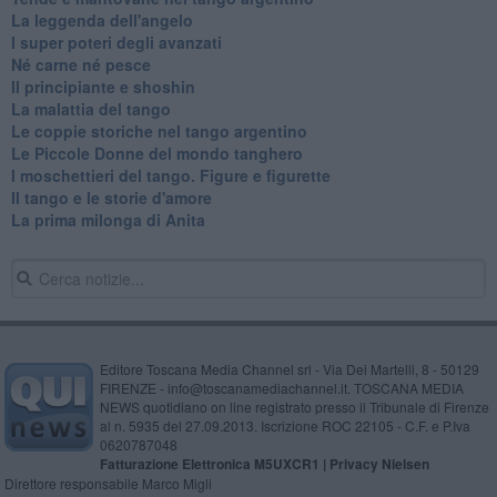
La leggenda dell'angelo
I super poteri degli avanzati
​Né carne né pesce
Il principiante e shoshin
La malattia del tango
Le coppie storiche nel tango argentino
​Le Piccole Donne del mondo tanghero
I moschettieri del tango. Figure e figurette
Il tango e le storie d'amore
​La prima milonga di Anita
Editore Toscana Media Channel srl - Via Dei Martelli, 8 - 50129
FIRENZE - info@toscanamediachannel.it. TOSCANA MEDIA
NEWS quotidiano on line registrato presso il Tribunale di Firenze
al n. 5935 del 27.09.2013. Iscrizione ROC 22105 - C.F. e P.Iva
0620787048
Fatturazione Elettronica M5UXCR1 |
Privacy Nielsen
Direttore responsabile Marco Migli