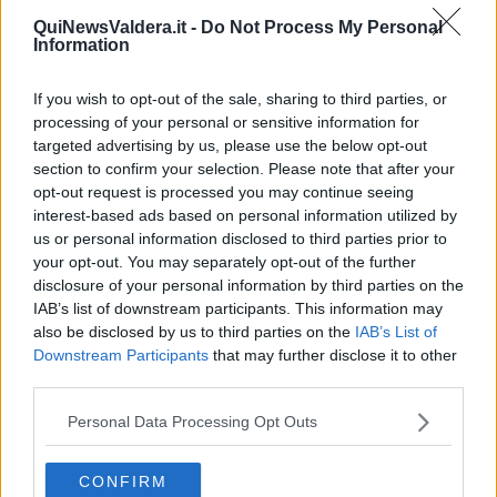
che incrociano la tua traiettoria. Altrimenti siate creative e inventate
QuiNewsValdera.it -
Do Not Process My Personal
qualcosa lì per lì.
Information
A una milonga super affollata, dove non ricevevo inviti da nessuno
ed essendo seduta in un divano ad angolo dove i presenti avevano
If you wish to opt-out of the sale, sharing to third parties, or
lasciato borse, scarpe, zaini, ecc., ad un tanghero arrivato li per
processing of your personal or sensitive information for
caso a prendere qualcosa dal suo zaino nel momento in cui si
targeted advertising by us, please use the below opt-out
abbassò praticamente ai miei piedi, gli dissi con un sorriso: “Non
section to confirm your selection. Please note that after your
importava così tanto… bastava una semplice mirada…”. Rise di
opt-out request is processed you may continue seeing
gusto e m’invitò a ballare. Alle volte assistiamo alle
tande rosa
,
interest-based ads based on personal information utilized by
pertanto puntiamo in alto e non perdiamo stupidamente
us or personal information disclosed to third parties prior to
quest’occasione per timidezza, fermo restando di drizzare, pardon,
your opt-out. You may separately opt-out of the further
mirare prima di andare dirette dall’uomo scelto.
disclosure of your personal information by third parties on the
Maria Caruso
IAB’s list of downstream participants. This information may
also be disclosed by us to third parties on the
IAB’s List of
Downstream Participants
that may further disclose it to other
third parties.
Personal Data Processing Opt Outs
Se vuoi leggere le notizie principali della Toscana iscriviti alla
Newsletter QUInews - ToscanaMedia.
Arriva gratis tutti i giorni
CONFIRM