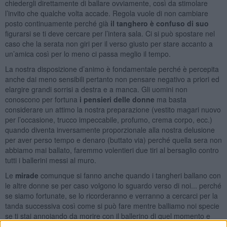
chiedergli direttamente di ballare ovviamente, così da stimolare
l’invito che qualche volta accade. Regola vuole di non cambiare
posto continuamente perché già
il tanghero è confuso di suo
figurarsi se ti deve cercare per l’intera sala. Ci si può spostare nel
caso che la serata non giri per il verso giusto per stare accanto a
un’amica così per lo meno ci passa meglio il tempo.
La nostra disposizione d’animo è fondamentale perché è percepita
anche dai meno sensibili pertanto non pensare negativo a priori ed
elargire grandi sorrisi a destra e a manca. Gli uomini non
conoscono per fortuna
i pensieri delle donne
ma basta
considerare un attimo la nostra preparazione (vestito magari nuovo
per l’occasione, trucco impeccabile, profumo, crema corpo, ecc.)
quando diventa inversamente proporzionale alla nostra delusione
per aver perso tempo e denaro (buttato via) perché quella sera non
abbiamo mai ballato, faremmo volentieri due tiri al bersaglio contro
tutti i ballerini messi al muro.
Le
mirade
comunque si fanno anche quando i tangheri ballano con
le altre donne se per caso volgono lo sguardo verso di noi... perché
se siamo fortunate, se lo ricorderanno e verranno a cercarci per la
tanda successiva così come si può fare mentre balliamo noi specie
se ti stai annoiando da morire con il ballerino di quel momento e
naturalmente lanci messaggi palesi di richiesta d’invito agli sguardi