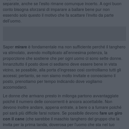
separate, anche se l’esito rimane comunque incerto. A ogni buon
conto bisogna sforzarsi di imparare a ballare bene pur non
essendo solo questo il motivo che fa scattare l’invito da parte
dell’uomo.
Saper
mirare
è fondamentale ma non sufficiente perché il tanghero
va stimolato, avendo moltiplicato all’ennesima potenza, la
proporzione che sostiene che per ogni uomo ci sono sette donne.
Innanzitutto il posto dove ci sediamo deve essere bene in vista
vicino, se possibile, alla porta d’ingresso così controlliamo tutti gli
accessi; pertanto, se non siamo molto invitate e conosciamo il
posto, prenotiamo per tempo indicando dove vogliamo
accomodarci.
Le donne che arrivano presto in milonga partono avvantaggiate
poiché il numero delle concorrenti è ancora accettabile. Non
devono inoltre andare, appena entrate, a bere o a fumare poiché
poi sarà più difficile farsi notare. Se possibile devono
f
are un giro
con il cane
(che sarebbe il maschio tanghero del gruppo che la
invita per la prima tanda, doverosa per l’uomo che sta nel tuo