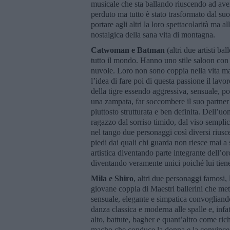
musicale che sta ballando riuscendo ad avere
perduto ma tutto è stato trasformato dal s
portare agli altri la loro spettacolarità ma 
nostalgica della sana vita di montagna.
Catwoman e Batman
(altri due artisti ba
tutto il mondo. Hanno uno stile saloon con 
nuvole. Loro non sono coppia nella vita ma s
l’idea di fare poi di questa passione il lavoro
della tigre essendo aggressiva, sensuale, po
una zampata, far soccombere il suo partner 
piuttosto strutturata e ben definita. Dell’u
ragazzo dal sorriso timido, dal viso sempli
nel tango due personaggi così diversi riusc
piedi dai quali chi guarda non riesce mai a
artistica diventando parte integrante dell’
diventando veramente unici poiché lui tiene i
Mila e Shiro
, altri due personaggi famosi
giovane coppia di Maestri ballerini che me
sensuale, elegante e simpatica convogliando 
danza classica e moderna alle spalle e, infa
alto, battute, bagher e quant’altro come ric
macho che conduce la donna e la convince 