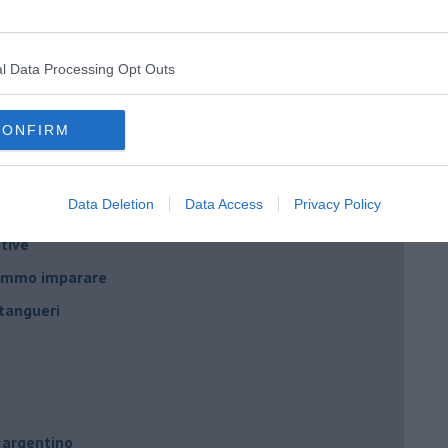
nda
l Data Processing Opt Outs
CONFIRM
no
Data Deletion
Data Access
Privacy Policy
tive
remmo imparare
tangueri
 argentino