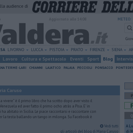
alla audience di
o
Aggiornato alle 14:08
METEO:
Gio
ISA
LIVORNO
LUCCA
PISTOIA
PRATO
FIRENZE
SIENA
A
Lavoro
Cultura e Spettacolo
Eventi
Sport
Blog
Intervi
ANA TERME-LARI
CHIANNI
LAJATICO
PALAIA
PECCIOLI
PONSACCO
PONTEDE
ria Caruso
vivere” è il primo libro che ha scritto dopo aver visto il
Venezuela ed aver fatto il primo ocho atràs a Pisa. E' in
i ha abitato in Sicilia. Le piace raccontarsi e raccontare con
Q
er la testa ballando un tango in milonga. Su Facebook è
Vedi tutti
A L
gli articoli del blog di Maria Caruso
di 