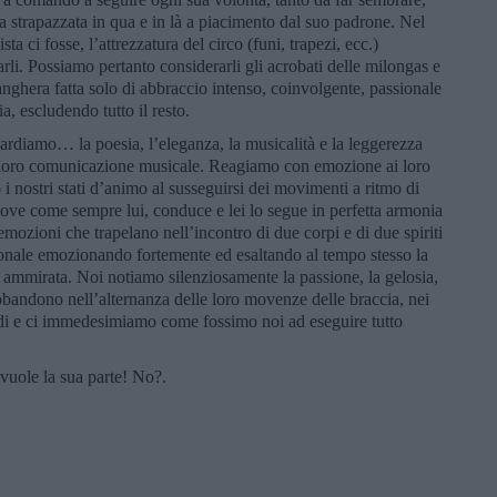
 strapazzata in qua e in là a piacimento dal suo padrone. Nel
a ci fosse, l’attrezzatura del circo (funi, trapezi, ecc.)
rli. Possiamo pertanto considerarli gli acrobati delle milongas e
anghera fatta solo di abbraccio intenso, coinvolgente, passionale
ia, escludendo tutto il resto.
uardiamo… la poesia, l’eleganza, la musicalità e la leggerezza
la loro comunicazione musicale. Reagiamo con emozione ai loro
 i nostri stati d’animo al susseguirsi dei movimenti a ritmo di
ove come sempre lui, conduce e lei lo segue in perfetta armonia
mozioni che trapelano nell’incontro di due corpi e di due spiriti
sionale emozionando fortemente ed esaltando al tempo stesso la
e ammirata. Noi notiamo silenziosamente la passione, la gelosia,
’abbandono nell’alternanza delle loro movenze delle braccia, nei
di
e ci immedesimiamo come fossimo noi ad eseguire tutto
vuole la sua parte! No?.