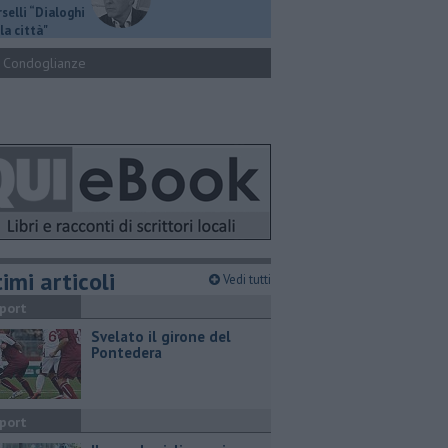
selli “Dialoghi
la città"
Condoglianze
imi articoli
Vedi tutti
port
Svelato il girone del
Pontedera
port