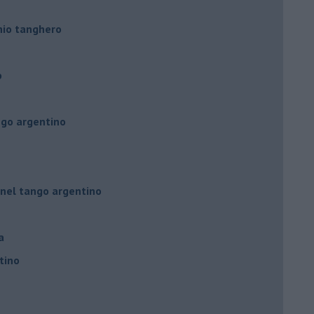
hio tanghero
o
ngo argentino
 nel tango argentino
a
tino