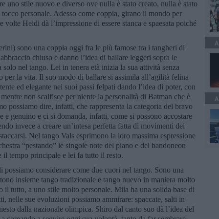
 uno stile nuovo e diverso ove nulla è stato creato, nulla è stato
uo tocco personale. Adesso come coppia, girano il mondo per
alle volte Heidi dà l’impressione di essere stanca e spaesata poiché
A
llerini) sono una coppia oggi fra le più famose tra i tangheri di
abbraccio chiuso e danno l’idea di ballare leggeri sopra le
olo nel tango. Lei in tenera età inizia la sua attività senza
 per la vita. Il suo modo di ballare si assimila all’agilità felina
tente ed elegante nei suoi passi felpati dando l’idea di poter, con
mentre non scalfisce per niente la personalità di Batman che è
A
omo possiamo dire, infatti, che rappresenta la categoria del bravo
ce e genuino e ci si domanda, infatti, come si possono accostare
endo invece a creare un’intesa perfetta fatta di movimenti dei
 staccarsi. Nel tango Vals esprimono la loro massima espressione
orchestra “pestando” le singole note del piano e del bandoneon
l tempo principale e lei fa tutto il resto.
, li possiamo considerare come due cuori nel tango. Sono una
ttono insieme tango tradizionale e tango nuevo in maniera molto
il tutto, a uno stile molto personale. Mila ha una solida base di
tti, nelle sue evoluzioni possiamo ammirare: spaccate, salti in
hiesto dalla nazionale olimpica. Shiro dal canto suo dà l’idea del
a comando a seguire ogni sua volontà, tanto da far sembrare,