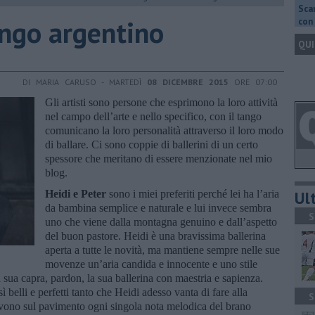
Scar
tango argentino
con 
QUI
DI MARIA CARUSO - MARTEDÌ
08 DICEMBRE 2015
ORE 07:00
Gli artisti sono persone che esprimono la loro attività
nel campo dell’arte e nello specifico, con il tango
comunicano la loro personalità attraverso il loro modo
di ballare. Ci sono coppie di ballerini di un certo
spessore che meritano di essere menzionate nel mio
blog.
Ult
Heidi e Peter
sono i miei preferiti perché lei ha l’aria
da bambina semplice e naturale e lui invece sembra
S
uno che viene dalla montagna genuino e dall’aspetto
del buon pastore. Heidi è una bravissima ballerina
aperta a tutte le novità, ma mantiene sempre nelle sue
movenze un’aria candida e innocente e uno stile
 sua capra, pardon, la sua ballerina con maestria e sapienza.
 belli e perfetti tanto che Heidi adesso vanta di fare alla
S
rivono sul pavimento ogni singola nota melodica del brano