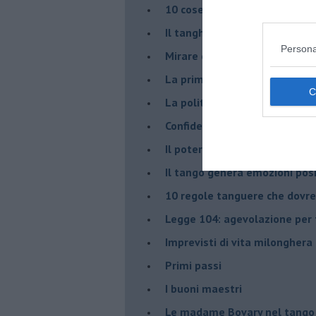
10 cose da non dire a fine ta
Il tanghero odioso
Persona
Mirare con la PNL
La prima volta
La politica nel tango argenti
Confidenze tanghere
Il potere delle tangueras
Il tango genera emozioni posi
10 regole tanguere che dov
Legge 104: agevolazione per 
Imprevisti di vita milonghera
Primi passi
I buoni maestri
Le madame Bovary nel tango