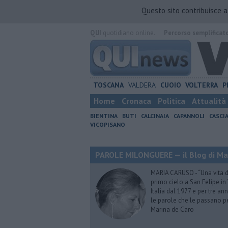
Questo sito contribuisce 
QUI
quotidiano online.
Percorso semplificat
TOSCANA
VALDERA
CUOIO
VOLTERRA
P
Home
Cronaca
Politica
Attualità
BIENTINA
BUTI
CALCINAIA
CAPANNOLI
CASCI
VICOPISANO
PAROLE MILONGUERE — il Blog di Ma
MARIA CARUSO - “Una vita da 
primo cielo a San Felipe in 
Italia dal 1977 e per tre ann
le parole che le passano p
Marina de Caro