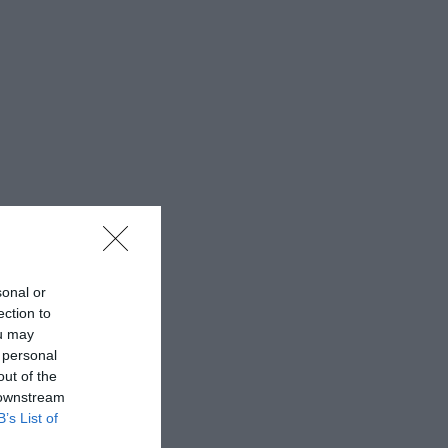
sonal or
ection to
ou may
 personal
out of the
 downstream
B’s List of