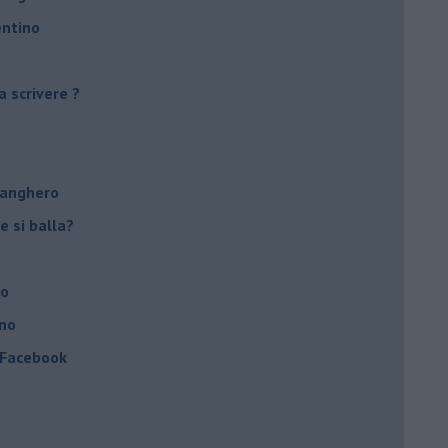
entino
a scrivere ?
tanghero
e si balla?
no
ino
a Facebook