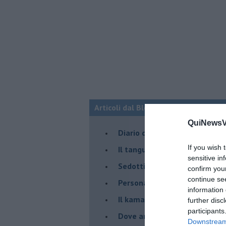
Articoli dal Blog “Parole milonguere
QuiNewsVa
Diario di una tanghera
If you wish 
Il tanguero che entra in pista
sensitive in
Sedotti e abbandonati nel ta
confirm you
continue se
Personalità tanguera
information 
Il kamasutango
further disc
participants
Dove andiamo stasera?
Downstream 