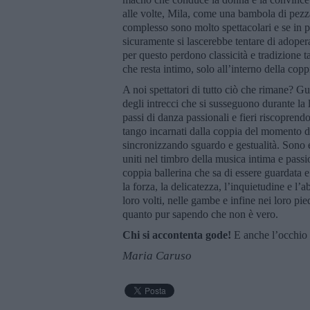
alle volte, Mila, come una bambola di pezza
complesso sono molto spettacolari e se in pist
sicuramente si lascerebbe tentare di adopera
per questo perdono classicità e tradizione t
che resta intimo, solo all’interno della copp
A noi spettatori di tutto ciò che rimane? G
degli intrecci che si susseguono durante 
passi di danza passionali e fieri riscoprendo
tango incarnati dalla coppia del momento d
sincronizzando sguardo e gestualità. Sono e
uniti nel timbro della musica intima e pas
coppia ballerina che sa di essere guardata 
la forza, la delicatezza, l’inquietudine e l
loro volti, nelle gambe e infine nei loro pie
quanto pur sapendo che non è vero.
Chi si accontenta gode!
E anche l’occhio 
Maria Caruso