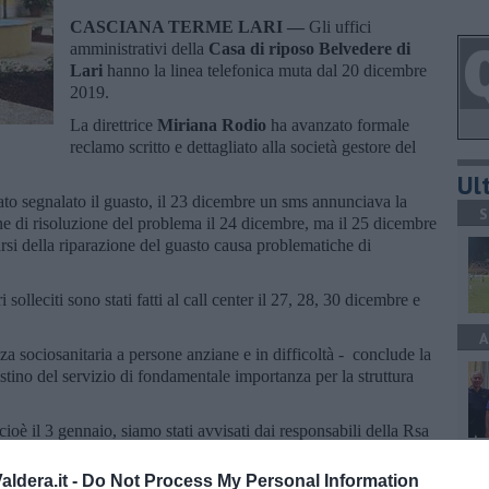
CASCIANA TERME LARI —
Gli uffici
amministrativi della
Casa di riposo Belvedere di
Lari
hanno la linea telefonica muta dal 20 dicembre
2019.
La direttrice
Miriana Rodio
ha avanzato formale
reclamo scritto e dettagliato alla società gestore del
Ult
tato segnalato il guasto, il 23 dicembre un sms annunciava la
S
one di risoluzione del problema il 24 dicembre, ma il 25 dicembre
rarsi della riparazione del guasto causa problematiche di
i solleciti sono stati fatti al call center il 27, 28, 30 dicembre e
A
nza sociosanitaria a persone anziane e in difficoltà - conclude la
istino del servizio di fondamentale importanza per la struttura
 cioè il 3 gennaio, siamo stati avvisati dai responsabili della Rsa
nte. Il tecnico è arrivato di prima mattina".
A
ldera.it -
Do Not Process My Personal Information