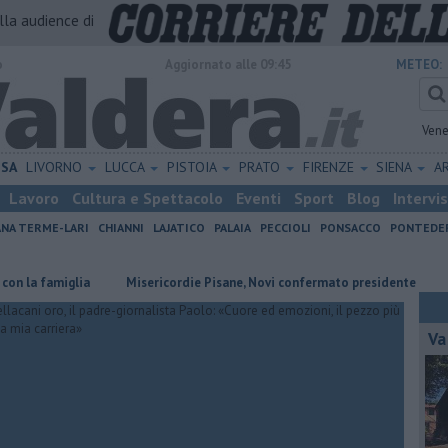
alla audience di
o
Aggiornato alle 09:45
METEO:
Vene
ISA
LIVORNO
LUCCA
PISTOIA
PRATO
FIRENZE
SIENA
A
Lavoro
Cultura e Spettacolo
Eventi
Sport
Blog
Intervi
ANA TERME-LARI
CHIANNI
LAJATICO
PALAIA
PECCIOLI
PONSACCO
PONTEDE
famiglia
Misericordie Pisane, Novi confermato presidente
Addio a
Va