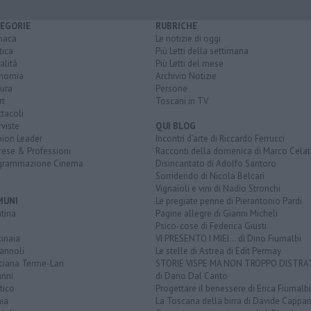
EGORIE
RUBRICHE
naca
Le notizie di oggi
tica
Più Letti della settimana
alità
Più Letti del mese
nomia
Archivio Notizie
ura
Persone
rt
Toscani in TV
tacoli
rviste
QUI BLOG
nion Leader
Incontri d'arte di Riccardo Ferrucci
rese & Professioni
Racconti della domenica di Marco Celat
grammazione Cinema
Disincantato di Adolfo Santoro
Sorridendo di Nicola Belcari
Vignaioli e vini di Nadio Stronchi
MUNI
Le pregiate penne di Pierantonio Pardi
tina
Pagine allegre di Gianni Micheli
Psico-cose di Federica Giusti
inaia
VI PRESENTO I MIEI... di Dino Fiumalbi
annoli
Le stelle di Astrea di Edit Permay
ciana Terme-Lari
STORIE VISPE MA NON TROPPO DISTR
anni
di Dario Dal Canto
tico
Progettare il benessere di Erica Fiumalbi
ia
La Toscana della birra di Davide Cappan