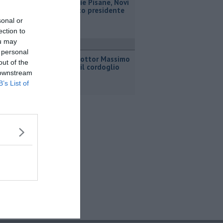
Misericordie Pisane, Novi
confermato presidente
sonal or
ection to
ou may
ronaca
 personal
Addio al dottor Massimo
out of the
Campana, il cordoglio
 downstream
B’s List of