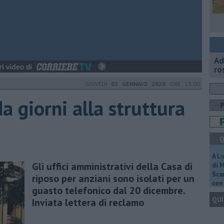
Ad
ro
GIOVEDÌ
02 GENNAIO 2020
ORE 13:00
 giorni alla struttura
Q
A L
Gli uffici amministrativi della Casa di
di 
Scar
riposo per anziani sono isolati per un
con 
guasto telefonico dal 20 dicembre.
QUI
Inviata lettera di reclamo