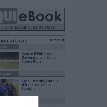
imi articoli
Vedi tutti
port
Contro il Follonica
Gavorrano la prima di
Coppa Italia
ttualità
Casa Cerretini, Fratelli
d'Italia sta con la
famiglia
ttualità