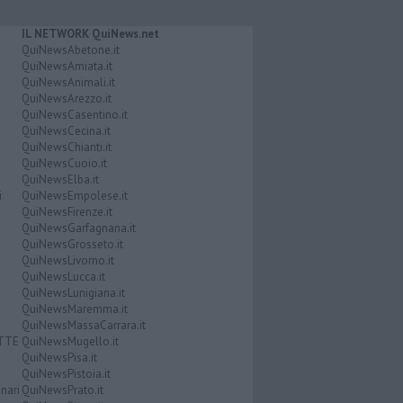
IL NETWORK QuiNews.net
QuiNewsAbetone.it
QuiNewsAmiata.it
QuiNewsAnimali.it
QuiNewsArezzo.it
QuiNewsCasentino.it
QuiNewsCecina.it
QuiNewsChianti.it
QuiNewsCuoio.it
QuiNewsElba.it
i
QuiNewsEmpolese.it
QuiNewsFirenze.it
QuiNewsGarfagnana.it
QuiNewsGrosseto.it
QuiNewsLivorno.it
QuiNewsLucca.it
QuiNewsLunigiana.it
QuiNewsMaremma.it
QuiNewsMassaCarrara.it
ATTE
QuiNewsMugello.it
QuiNewsPisa.it
QuiNewsPistoia.it
nari
QuiNewsPrato.it