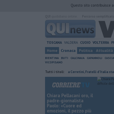
Questo sito contribuisce 
QUI
quotidiano online.
Percorso semplificat
TOSCANA
VALDERA
CUOIO
VOLTERRA
P
Home
Cronaca
Politica
Attualità
BIENTINA
BUTI
CALCINAIA
CAPANNOLI
CASCI
VICOPISANO
ano la prima di Coppa Italia
Tutti i titoli:
Casa Cerretini, Fratelli d'Italia sta con la 
Chiara Pellacani oro, il
padre-giornalista
Paolo: «Cuore ed
emozioni, il pezzo più