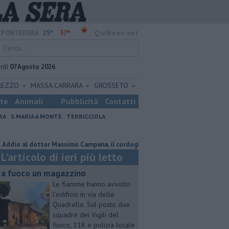
25°
37°
PONTEDERA
QuiNews.net
rdì
07 Agosto 2026
REZZO
MASSA CARRARA
GROSSETO
ste
Animali
Pubblicità
Contatti
RA
S.MARIA A MONTE
TERRICCIOLA
l dottor Massimo Campana, il cordoglio
Contro il Follonica Gavorrano 
L'articolo di ieri più letto
 a fuoco un magazzino
Le fiamme hanno avvolto
l'edificio in via delle
Quadrelle. Sul posto due
squadre dei Vigili del
fuoco, 118 e polizia locale