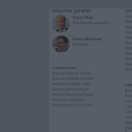
REDAZIONE QUI NEWS
CAT
Cro
Marco Migli
Poli
Direttore Responsabile
Attu
Eco
Cult
Pietro Mattonai
Spo
Redattore
Spet
Inte
Opi
Imp
Collaboratori
Pro
Marcella Bitozzi, Sergio
Braccini, Michele Bufalino,
Valentina Caffieri, Linda
CO
Giuliani, Dina Laurenzi,
Bien
Monica Nocciolini, Paolo
Buti
Nocentini, Gabriele
Calc
Santarnecchi, Paola Silvi.
Cap
Cas
Chi
Laja
Pala