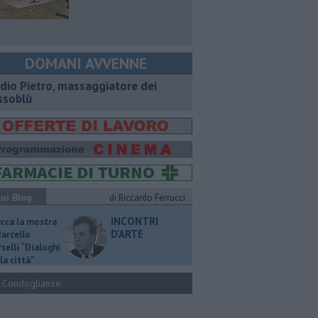
DOMANI AVVENNE
dio Pietro, massaggiatore dei
ssoblù
ui Blog
di Riccardo Ferrucci
INCONTRI
ucca la mostra
D'ARTE
Marcello
selli “Dialoghi
la città"
Condoglianze