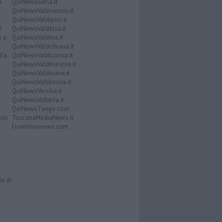
a
QuiNewsSiena.it
QuiNewsValbisenzio.it
QuiNewsValdarno.it
i
QuiNewsValdelsa.it
o e
QuiNewsValdera.it
QuiNewsValdichiana.it
lla
QuiNewsValdicornia.it
QuiNewsValdinievole.it
QuiNewsValdisieve.it
QuiNewsValtiberina.it
QuiNewsVersilia.it
QuiNewsVolterra.it
QuiNewsTango.com
Don
ToscanaMediaNews.it
Fiorentinanews.com
le di