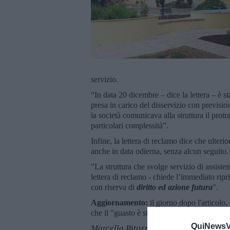
servizio.
“In data 20 dicembre – dice la lettera – è s
presa in carico del disservizio con previsi
la società comunicava alla struttura il prot
particolari complessità”.
Infine, la lettera di reclamo dice che ulterior
anche in data odierna, senza alcun seguito.
"La struttura che svolge servizio di assiste
lettera di reclamo - chiede l’immediato ripr
con riserva di
diritto ed azione futura
".
Aggiornamento:
il giorno dopo l'articolo,
che il "guasto è stato riparato provvisoriame
QuiNewsVa
Marcella Bitozzi