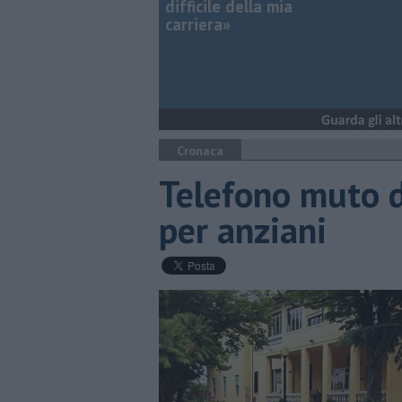
difficile della mia
carriera»
Cronaca
Telefono muto da
per anziani