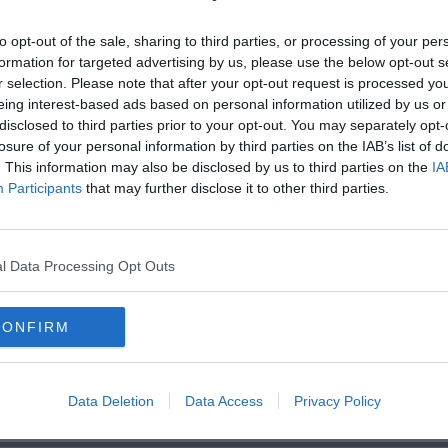
to opt-out of the sale, sharing to third parties, or processing of your per
formation for targeted advertising by us, please use the below opt-out s
r selection. Please note that after your opt-out request is processed y
C
eing interest-based ads based on personal information utilized by us or
disclosed to third parties prior to your opt-out. You may separately opt-
losure of your personal information by third parties on the IAB’s list of
oscana iscriviti alla
Newsletter QUInews - ToscanaMedia.
amente nella tua casella di posta.
. This information may also be disclosed by us to third parties on the
IA
Participants
that may further disclose it to other third parties.
l Data Processing Opt Outs
no rimborsate
onano"
 a piedi
CONFIRM
r
residenza sanitaria assistenziale
Data Deletion
Data Access
Privacy Policy