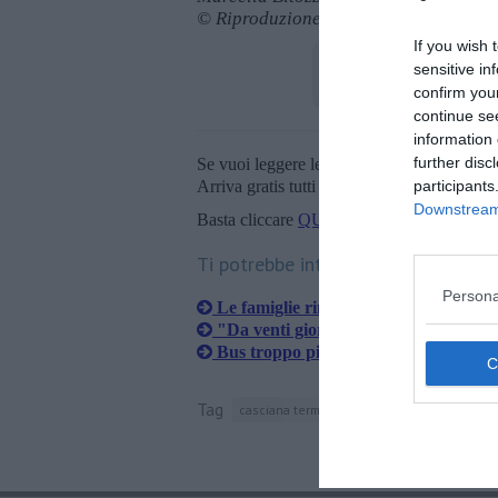
© Riproduzione riservata
If you wish 
sensitive in
confirm you
continue se
information 
further disc
Se vuoi leggere le notizie principali della T
Arriva gratis tutti i giorni alle 20:00 dirett
participants
Downstream 
Basta cliccare
QUI
Ti potrebbe interessare anche:
Persona
Le famiglie rimaste senza luce saran
"Da venti giorni i telefoni non funzi
Bus troppo pieno, ragazzini di 11 anni
Tag
casciana terme lari
lari
sms
call cente