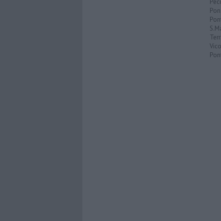
Pecc
Pon
Pon
S.M
Terr
Vic
Pon