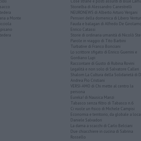
ioli
Cose strane e posti assurdi di Blue Lam
sacco
Storielba di Alessandro Canestrelli
tedera
NEURONEWS di Alberto Arturo Vergani
aria a Monte
Pensieri della domenica di Libero Ventur
icciola
Fauda e balagan di Alfredo De Girolam
opisano
Enrico Catassi
tedera
Storie di ordinaria umanità di Nicolò Ste
Parole in viaggio di Tito Barbini
Turbative di Franco Bonciani
Lo scrittore sfigato di Enrico Guerrini e
Gordiano Lupi
Raccontare di Gusto di Rubina Rovini
Legalità e non solo di Salvatore Calleri
Shalom La Cultura della Solidarietà di 
Andrea Pio Cristiani
VERSI-AMO di Chi mette al centro la
persona
Eureka! di Nausica Manzi
Tabasco senza filtro di Tabasco n.6
Ci vuole un fisico di Michele Campisi
Economia e territorio, da globale a loca
Daniele Salvadori
La dama a scacchi di Carlo Belciani
Due chiacchiere in cucina di Sabrina
Rossello