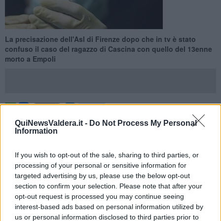
La precisazione dell'Asl di Firenze dopo che in tv è stato
confuso il caso del ragazzo di Cascina con quello del 13enne
morto a Empoli
PISA —
È corretta e non deve essere assolutamente ripetuta la
QuiNewsValdera.it -
Do Not Process My Personal
profilassi
antibiotica contro la
meningite
per le persone che la
Information
sera di sabato 31 gennaio fra la mezzanotte e le 4 del mattino sono
state alla discoteca Yab di via Sassetti a Firenze. La precisazione
If you wish to opt-out of the sale, sharing to third parties, or
arriva direttamente dall’
Asl di Firenze
, dopo che un servizio
processing of your personal or sensitive information for
televisivo su scala regionale ha confuso il caso del
ragazzo di 17
targeted advertising by us, please use the below opt-out
anni di Cascina
ricoverato a Cisanello per meningite che era
section to confirm your selection. Please note that after your
appunto stato a ballare nel locale fiorentino, con quello del
13enne
opt-out request is processed you may continue seeing
di Bassa
morto al San Giuseppe di Empoli la notte di sabato 7
interest-based ads based on personal information utilized by
febbraio a causa della stessa infezione.
us or personal information disclosed to third parties prior to