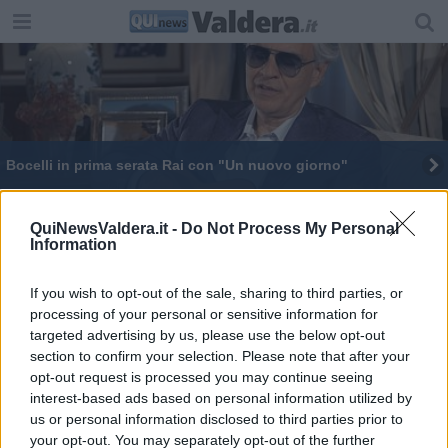
Bocelli in prima serata Rai con "Un nuovo giorno"
In tv un viaggio tra gli scorci di Peccioli -VIDEO
QuiNewsValdera.it -
Do Not Process My Personal
Information
Coppa "Sabatini", per vincere serve un diavolo
nelle gambe
Peccioli è il volto della Toscana al "Borgo dei
If you wish to opt-out of the sale, sharing to third parties, or
Borghi"
processing of your personal or sensitive information for
targeted advertising by us, please use the below opt-out
Le colline pisane in Tv, a Geo su Rai3
section to confirm your selection. Please note that after your
opt-out request is processed you may continue seeing
Bocelli padre e figlio incantano l'Ariston - VIDEO
interest-based ads based on personal information utilized by
us or personal information disclosed to third parties prior to
Scomparsa di Khrystyna, chi c'era in quel taxi?
your opt-out. You may separately opt-out of the further