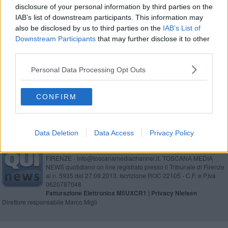
disclosure of your personal information by third parties on the
Flaminia dalla Valdera ai Soliti Ignoti - VIDEO
IAB’s list of downstream participants. This information may
also be disclosed by us to third parties on the
IAB’s List of
Borgo dei Borghi, Peccioli ai nastri di partenza
Downstream Participants
that may further disclose it to other
third parties.
Ecoincontri, Patrie di Marco Damilano
Personal Data Processing Opt Outs
Il borgo tra le città ideali
CONFIRM
Data Deletion
Data Access
Privacy Policy
Editore Toscana Media Channel srl - Via Dei Martelli, 8 - 50129
FIRENZE - info@toscanamediachannel.it. TOSCANA MEDIA
NEWS quotidiano on line registrato presso il Tribunale di Firenze
al n. 5935 del 27.09.2013. Iscrizione ROC 22105 - C.F. e P.Iva
0620787048
Fatturazione Elettronica M5UXCR1 |
Privacy Nielsen
Direttore responsabile Marco Migli