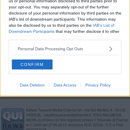
us or personal information disclosed to third parties prior to
Muretti a secco, patrimonio Unesco nel degrado
your opt-out. You may separately opt-out of the further
disclosure of your personal information by third parties on the
Karate, Bientina sul tetto del mondo con Mattia
IAB’s list of downstream participants. This information may
also be disclosed by us to third parties on the
IAB’s List of
Ecco il marzo del Teatro Rossini
Downstream Participants
that may further disclose it to other
third parties.
Giornata per l'autismo, due eventi online
Personal Data Processing Opt Outs
I maturandi scelgono la penisola iberica
CONFIRM
Lupi sul Monte Pisano e non solo, come
comportarsi
Data Deletion
Data Access
Privacy Policy
Editore Toscana Media Channel srl - Via Dei Martelli, 8 - 50129
FIRENZE - info@toscanamediachannel.it. TOSCANA MEDIA
NEWS quotidiano on line registrato presso il Tribunale di Firenze
al n. 5935 del 27.09.2013. Iscrizione ROC 22105 - C.F. e P.Iva
0620787048