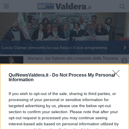
Lucia Ciampi presenta la sua lista e il suo programma
Mariano: dal Salento alla conquista della Toscana
Al via la Scuola di turismo ambientale
QuiNewsValdera.it -
Do Not Process My Personal
Information
Ecofor Fiabe, zanna bianca e la grande foresta
If you wish to opt-out of the sale, sharing to third parties, or
Scienza e arte nel weekend di Ecofor fiabe
processing of your personal or sensitive information for
targeted advertising by us, please use the below opt-out
Fornacette, un 25 Aprile sulle note della "pizzica"
section to confirm your selection. Please note that after your
opt-out request is processed you may continue seeing
Il turismo ambientale conta su nuovi alfieri
interest-based ads based on personal information utilized by