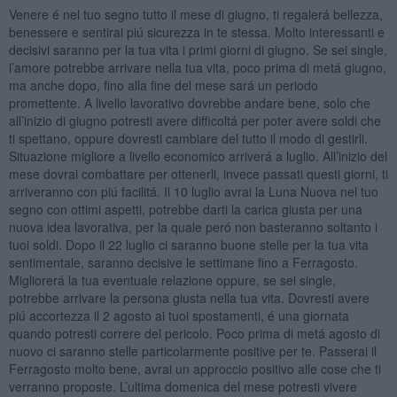
Venere é nel tuo segno tutto il mese di giugno, ti regalerá bellezza,
benessere e sentirai piú sicurezza in te stessa. Molto interessanti e
decisivi saranno per la tua vita i primi giorni di giugno. Se sei single,
l’amore potrebbe arrivare nella tua vita, poco prima di metá giugno,
ma anche dopo, fino alla fine del mese sará un periodo
promettente. A livello lavorativo dovrebbe andare bene, solo che
all’inizio di giugno potresti avere difficoltá per poter avere soldi che
ti spettano, oppure dovresti cambiare del tutto il modo di gestirli.
Situazione migliore a livello economico arriverá a luglio. All’inizio del
mese dovrai combattare per ottenerli, invece passati questi giorni, ti
arriveranno con piú facilitá. Il 10 luglio avrai la Luna Nuova nel tuo
segno con ottimi aspetti, potrebbe darti la carica giusta per una
nuova idea lavorativa, per la quale peró non basteranno soltanto i
tuoi soldi. Dopo il 22 luglio ci saranno buone stelle per la tua vita
sentimentale, saranno decisive le settimane fino a Ferragosto.
Migliorerá la tua eventuale relazione oppure, se sei single,
potrebbe arrivare la persona giusta nella tua vita. Dovresti avere
piú accortezza il 2 agosto ai tuoi spostamenti, é una giornata
quando potresti correre del pericolo. Poco prima di metá agosto di
nuovo ci saranno stelle particolarmente positive per te. Passerai il
Ferragosto molto bene, avrai un approccio positivo alle cose che ti
verranno proposte. L’ultima domenica del mese potresti vivere