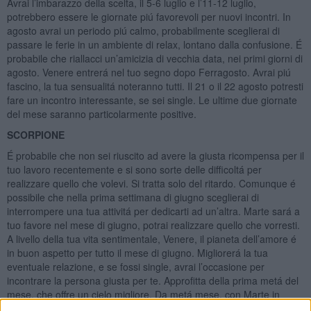
Avrai l’imbarazzo della scelta, il 5-6 luglio e l’11-12 luglio,
potrebbero essere le giornate piú favorevoli per nuovi incontri. In
agosto avrai un periodo piú calmo, probabilmente sceglierai di
passare le ferie in un ambiente di relax, lontano dalla confusione. É
probabile che riallacci un’amicizia di vecchia data, nei primi giorni di
agosto. Venere entrerá nel tuo segno dopo Ferragosto. Avrai piú
fascino, la tua sensualitá noteranno tutti. Il 21 o il 22 agosto potresti
fare un incontro interessante, se sei single. Le ultime due giornate
del mese saranno particolarmente positive.
SCORPIONE
É probabile che non sei riuscito ad avere la giusta ricompensa per il
tuo lavoro recentemente e si sono sorte delle difficoltá per
realizzare quello che volevi. Si tratta solo del ritardo. Comunque é
possibile che nella prima settimana di giugno sceglierai di
interrompere una tua attivitá per dedicarti ad un’altra. Marte sará a
tuo favore nel mese di giugno, potrai realizzare quello che vorresti.
A livello della tua vita sentimentale, Venere, il pianeta dell’amore é
in buon aspetto per tutto il mese di giugno. Migliorerá la tua
eventuale relazione, e se fossi single, avrai l’occasione per
incontrare la persona giusta per te. Approfitta della prima metá del
mese, che offre un cielo migliore. Da metá mese, con Marte in
aspetto di sfida, sará piú difficile a procedere. Il 21 giugno la Luna