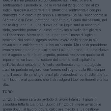
sentimentale il periodo piú bello verrá dal 27 giugno fino al 20
luglio. Riuscirai a vedere la tua situazione sentimentale con piú
chiarezza e le cose inizieranno a sistemarsi. Se hai l’ascendente in
Sagittario o in Pesci, potrebbe riapparire qualcuno dal passato, nel
mese di giugno. La Luna Nuova del 10 luglio sará in aspetto di
sfida, potrebbe portare qualche imprevisto a livello famigliare o
nell’abitazione. Marte comunque per tutto il mese di luglio ti
sostiene. Nei primi di agosto potresti avere delle spese in piú,
dovuti ai tuoi collaboratori, se hai un’azienda. Ma i soldi potrebbero
svanire anche per le tue uscite serali piú numerose. La Luna Nuova
del 8 agosto sará in buon aspetto, potresti realizzare qualcosa di
importante, se lavori nel settore del turismo, dell’ospitalitá o
dell’arte, della creazione. A livello sentimentale da metá agosto
avrai un periodo migliore, con Venere nel segno della Bilancia per
tutto il mese. Se sei single, avrai piú pretendenti, ed é facile che tra
tanti incontrerai qualcuno che ti stravolgerá i tuoi sentimenti e la tua
vita.
TORO
L’inizio di giugno sará un periodo di lavoro intenso, il quale ti
assorbirá tutta la tua forza. Subito all’inizio del mese avrai delle
spese dovuti al lavoro, dovrai calcolare meglio la tua gestione