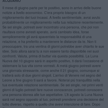
ACQUARIO
Il mese di giugno parte per te positivo, sono in arrivo delle buone
notizie a livello economico. C’era proprio bisogno di un
miglioramento dei tuoi incassi. A livello sentimentale, avrai avuto
probabilmente un miglioramento nella tua relazione recentemente.
Se sei single, potresti aver incontrato una persona, che poi non
risultava come avresti sperato, avrá cambiato idea, forse
semplicemente gli avrá spaventato la responsabilitá di una
relazione, e ha preferito a mantenere le distanze da te. Non ti
preoccupare, tra una ventina di giorni potrebbe aver chiarito le sue
idee. Solo allora sarai tu a non essere tanto disponibile nei suoi
confronti. Valuta, prima di buttar via questa possibilitá. La Luna
Nuova del 10 giugno sará in aspetto positivo, ti dará l’occasione di
sistemare la tua vita come vorresti. A metá giugno potresti avere
una giornata stressante, come anche il 21 giugno, comunque si
tratterá solo di due giorni singoli. L’arrivo di Venere nel segno del
Leone a fine giugno ti sará a favore. Noterai piú tranquillitá nella
tua eventuale relazione sentimentale. Se sei single, nei primi venti
giorni di luglio potresti fare nuove conoscenze, potresti conoscere
una persona idonea alle tue aspettative. L’8 agosto la Luna Nuova
sará nel segno opposto al tuo, potresti prendere una decisione del
tutto diverso, rispetto a quello che avevi intenzione di fare. Dopo