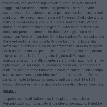
economica, per l’aspetto ingannevole di Nettuno. Per i nativi di
maggio sará un periodo stressante, peraltro ci sará ad avere
accortezza con i spostamenti, sia in piedi che con la macchina, nei
primi giorni della settimana che parte il 7 giugno. Quello che andrá
molto bene dall’inizio giugno, é la tua vita sentimentale, Venere
sará in buon aspetto fino a fine giugno. Avrai tante possibilitá di
conoscere persone, come anche dopo il 22 luglio, fino a metá
agosto, con Venere in Vergine. A fine luglio prima Venere poi anche
Marte entrando nel segno della Vergine favoriranno la tua vita
lavorativa e relazionale. Possibili incomprensioni all’inizio di agosto
per la posizione dei vari pianeti, come pure l’8 agosto. Le giornate
migliori saranno il 10 e l’11 agosto. Il giorno di Ferragosto
festeggerai la giornata attivamente, sará una giornata movimentata
e piacevole. Se sei single, é una buona occasione per conoscere
qualcuno, che potrebbe rimanere in contatto con te, e con il tempo
la vostra conoscenza potrebbe trasformarsi in relazione. Giornate
particolarmente fortunate ed emozionanti saranno il 19 e il 24
agosto, che potresti sentire sia a livello lavorativo che sentimentale.
GEMELLI
L’aspetto recente di Nettuno con il tuo pianeta dispositore,
Mercurio, avrá scombussolato le tue idee a fine maggio. Potrebbe