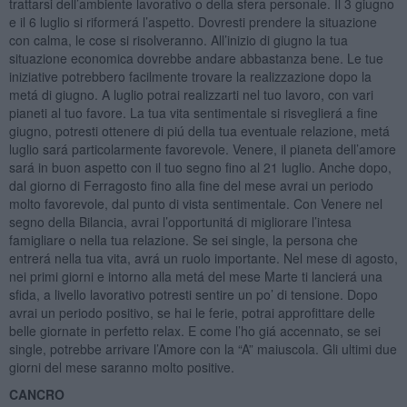
trattarsi dell’ambiente lavorativo o della sfera personale. Il 3 giugno
e il 6 luglio si riformerá l’aspetto. Dovresti prendere la situazione
con calma, le cose si risolveranno. All’inizio di giugno la tua
situazione economica dovrebbe andare abbastanza bene. Le tue
iniziative potrebbero facilmente trovare la realizzazione dopo la
metá di giugno. A luglio potrai realizzarti nel tuo lavoro, con vari
pianeti al tuo favore. La tua vita sentimentale si risveglierá a fine
giugno, potresti ottenere di piú della tua eventuale relazione, metá
luglio sará particolarmente favorevole. Venere, il pianeta dell’amore
sará in buon aspetto con il tuo segno fino al 21 luglio. Anche dopo,
dal giorno di Ferragosto fino alla fine del mese avrai un periodo
molto favorevole, dal punto di vista sentimentale. Con Venere nel
segno della Bilancia, avrai l’opportunitá di migliorare l’intesa
famigliare o nella tua relazione. Se sei single, la persona che
entrerá nella tua vita, avrá un ruolo importante. Nel mese di agosto,
nei primi giorni e intorno alla metá del mese Marte ti lancierá una
sfida, a livello lavorativo potresti sentire un po’ di tensione. Dopo
avrai un periodo positivo, se hai le ferie, potrai approfittare delle
belle giornate in perfetto relax. E come l’ho giá accennato, se sei
single, potrebbe arrivare l’Amore con la “A” maiuscola. Gli ultimi due
giorni del mese saranno molto positive.
CANCRO