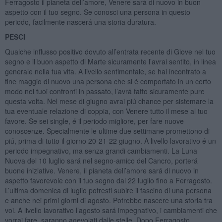
Ferragosto il pianeta dell’amore, Venere sará di nuovo in buon
aspetto con il tuo segno. Se conosci una persona in questo
periodo, facilmente nascerá una storia duratura.
PESCI
Qualche influsso positivo dovuto all’entrata recente di Giove nel tuo
segno e il buon aspetto di Marte sicuramente l’avrai sentito, in linea
generale nella tua vita. A livello sentimentale, se hai incontrato a
fine maggio di nuovo una persona che si é comportato in un certo
modo nei tuoi confronti in passato, l’avrá fatto sicuramente pure
questa volta. Nel mese di giugno avrai piú chance per sistemare la
tua eventuale relazione di coppia, con Venere tutto il mese al tuo
favore. Se sei single, é il periodo migliore, per fare nuove
conoscenze. Specialmente le ultime due settimane promettono di
piú, prima di tutto il giorno 20-21-22 giugno. A livello lavorativo é un
periodo impegnativo, ma senza grandi cambiamenti. La Luna
Nuova del 10 luglio sará nel segno-amico del Cancro, porterá
buone iniziative. Venere, il pianeta dell’amore sará di nuovo in
aspetto favorevole con il tuo segno dal 22 luglio fino a Ferragosto.
L’ultima domenica di luglio potresti subire il fascino di una persona
e anche nei primi giorni di agosto. Potrebbe nascere una storia tra
voi. A livello lavorativo l’agosto sará impegnativo, i cambiamenti che
vorrai fare, saranno agevolati dalle stelle. Dopo Ferragosto