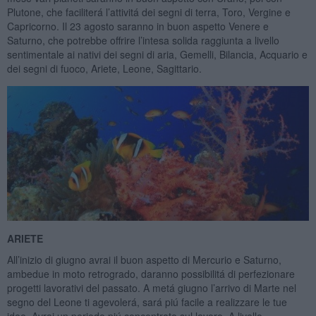
Plutone, che faciliterá l’attivitá dei segni di terra, Toro, Vergine e
Capricorno. Il 23 agosto saranno in buon aspetto Venere e
Saturno, che potrebbe offrire l’intesa solida raggiunta a livello
sentimentale ai nativi dei segni di aria, Gemelli, Bilancia, Acquario e
dei segni di fuoco, Ariete, Leone, Sagittario.
ARIETE
All’inizio di giugno avrai il buon aspetto di Mercurio e Saturno,
ambedue in moto retrogrado, daranno possibilitá di perfezionare
progetti lavorativi del passato. A metá giugno l’arrivo di Marte nel
segno del Leone ti agevolerá, sará piú facile a realizzare le tue
idee. Avrai un periodo piú concentrato sul lavoro. A livello