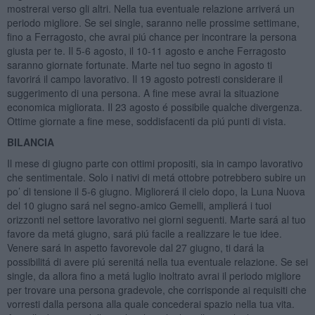
mostrerai verso gli altri. Nella tua eventuale relazione arriverá un
periodo migliore. Se sei single, saranno nelle prossime settimane,
fino a Ferragosto, che avrai piú chance per incontrare la persona
giusta per te. Il 5-6 agosto, il 10-11 agosto e anche Ferragosto
saranno giornate fortunate. Marte nel tuo segno in agosto ti
favorirá il campo lavorativo. Il 19 agosto potresti considerare il
suggerimento di una persona. A fine mese avrai la situazione
economica migliorata. Il 23 agosto é possibile qualche divergenza.
Ottime giornate a fine mese, soddisfacenti da piú punti di vista.
BILANCIA
Il mese di giugno parte con ottimi propositi, sia in campo lavorativo
che sentimentale. Solo i nativi di metá ottobre potrebbero subire un
po’ di tensione il 5-6 giugno. Migliorerá il cielo dopo, la Luna Nuova
del 10 giugno sará nel segno-amico Gemelli, amplierá i tuoi
orizzonti nel settore lavorativo nei giorni seguenti. Marte sará al tuo
favore da metá giugno, sará piú facile a realizzare le tue idee.
Venere sará in aspetto favorevole dal 27 giugno, ti dará la
possibilitá di avere piú serenitá nella tua eventuale relazione. Se sei
single, da allora fino a metá luglio inoltrato avrai il periodo migliore
per trovare una persona gradevole, che corrisponde ai requisiti che
vorresti dalla persona alla quale concederai spazio nella tua vita.