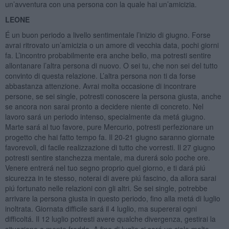
un’avventura con una persona con la quale hai un’amicizia.
LEONE
É un buon periodo a livello sentimentale l’inizio di giugno. Forse
avrai ritrovato un’amicizia o un amore di vecchia data, pochi giorni
fa. L’incontro probabilmente era anche bello, ma potresti sentire
allontanare l’altra persona di nuovo. O sei tu, che non sei del tutto
convinto di questa relazione. L’altra persona non ti da forse
abbastanza attenzione. Avrai molta occasione di incontrare
persone, se sei single, potresti conoscere la persona giusta, anche
se ancora non sarai pronto a decidere niente di concreto. Nel
lavoro sará un periodo intenso, specialmente da metá giugno.
Marte sará al tuo favore, pure Mercurio, potresti perfezionare un
progetto che hai fatto tempo fa. Il 20-21 giugno saranno giornate
favorevoli, di facile realizzazione di tutto che vorresti. Il 27 giugno
potresti sentire stanchezza mentale, ma durerá solo poche ore.
Venere entrerá nel tuo segno proprio quel giorno, e ti dará piú
sicurezza in te stesso, noterai di avere piú fascino, da allora sarai
piú fortunato nelle relazioni con gli altri. Se sei single, potrebbe
arrivare la persona giusta in questo periodo, fino alla metá di luglio
inoltrata. Giornata difficile sará il 4 luglio, ma supererai ogni
difficoltá. Il 12 luglio potresti avere qualche divergenza, gestirai la
situazione a mente fredda. A fine di luglio ci sará un cielo molto