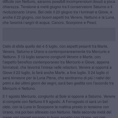
difficile con Nettuno, saranno possibili incomprensioni dovuti a poca
chiarezza. Tensione a metá giugno tra il conservatore Saturno e il
rivoluzionario Urano. Bel cielo il 20 giugno tra i luminari e Giove, e
anche il 22 giugno, con buoni aspetti tra Venere, Nettuno e la Luna,
che favorirá i segni di acqua, Cancro, Scorpione e Pesci.
Cielo di sfida quello del 4-5 luglio, con aspetti pesanti tra Marte,
Venere, Saturno e Urano e contemporaneamente tra Mercurio e
Nettuno. Il 13 luglio saranno congiunti Venere e Marte, con
l’aspetto benefico contemporaneo tra Mercurio e Giove, appena
formatosi, che favorirá l’intesa nelle relazioni. Venere si opporrá a
Giove il 22 luglio, lo fará anche Marte, a fine luglio. Il 24 luglio ci
sará tensione per la Luna Piena, che sentiranno di piú i nativi dei
primi e dei ultimi giorni dei segni, sará ben gestita con l’accordo tra
Mercurio e Nettuno.
Il 1 agosto Mercurio, congiunto al Sole si oppone a Saturno. Venere
si compete con Nettuno il 9 agosto. A Ferragosto ci sará un bel
cielo, con la Luna in Scorpione la mattina presto in tensione con
Urano, ma poi ben allineato con Nettuno. Nella seconda metá del
mese vari pianeti saranno in buon aspetto con Urano, poi con