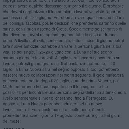
potresti avere qualche discussione, intorno il 5 giugno. É probabile
che dovrai riorganizzare il tuo ambiente lavorativo, visto l’apertura
concessa dall’inizio giugno. Potrebbe arrivare qualcuno che ti dará
dei consigli, ascoltali, poi, le decisioni che prenderai, saranno quelle
giuste, con il buon aspetto di Giove. Specialmente se sei nativo di
fine dicembre, avrai un periodo quando tutte le cose andranno
bene. A livello della vita sentimentale, tutto il mese di giugno potrai
fare nuove amicizie, potrebbe arrivare la persona giusta nella tua
vita, se sei single. Il 25-26 giugno con la Luna nel tuo segno
saranno giornate favorevoli. A luglio sarai ancora concentrato sul
lavoro, potresti guadagnare soldi abbastanza facilmente. Il 10
luglio, la Luna Nuova sará nel segno opposto al tuo, potrebbero
nascere nuove collaborazioni nei giorni seguenti. Il cielo migliorerá
notevolmente per te dopo il 22 luglio, quando prima Venere, poi
Marte entreranno in buon aspetto con il tuo segno. Le tue
possibilitá per incontrare una persona degna della tua attenzione, a
livello sentimentale si moltiplicheranno, fino a Ferragosto. L’8
agosto la Luna Nuova potrebbe indulgerti ad un nuovo
investimento. Il Ferragosto passerai molto bene, é molto
promettente anche il giorno 19 agosto, come pure gli ultimi giorni
del mese.