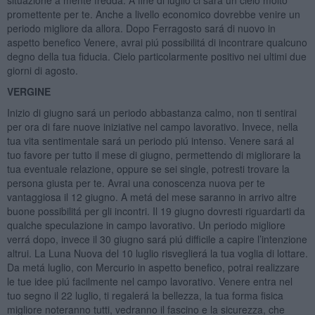
promettente per te. Anche a livello economico dovrebbe venire un
periodo migliore da allora. Dopo Ferragosto sará di nuovo in
aspetto benefico Venere, avrai piú possibilitá di incontrare qualcuno
degno della tua fiducia. Cielo particolarmente positivo nei ultimi due
giorni di agosto.
VERGINE
Inizio di giugno sará un periodo abbastanza calmo, non ti sentirai
per ora di fare nuove iniziative nel campo lavorativo. Invece, nella
tua vita sentimentale sará un periodo piú intenso. Venere sará al
tuo favore per tutto il mese di giugno, permettendo di migliorare la
tua eventuale relazione, oppure se sei single, potresti trovare la
persona giusta per te. Avrai una conoscenza nuova per te
vantaggiosa il 12 giugno. A metá del mese saranno in arrivo altre
buone possibilitá per gli incontri. Il 19 giugno dovresti riguardarti da
qualche speculazione in campo lavorativo. Un periodo migliore
verrá dopo, invece il 30 giugno sará piú difficile a capire l’intenzione
altrui. La Luna Nuova del 10 luglio risveglierá la tua voglia di lottare.
Da metá luglio, con Mercurio in aspetto benefico, potrai realizzare
le tue idee piú facilmente nel campo lavorativo. Venere entra nel
tuo segno il 22 luglio, ti regalerá la bellezza, la tua forma fisica
migliore noteranno tutti, vedranno il fascino e la sicurezza, che