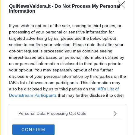
nel tuo segno ti potrá inspirare di fare una scelta, che potresti
QuiNewsValdera.it -
Do Not Process My Personal
sentire a livello lavorativo oppure relazionale. All’inizio di luglio vari
Information
imprevisti lavorativi, il periodo migliore partirá dalla Luna Nuova del
10 luglio, nel lavoro saranno settimane intense. A fine luglio tutto
If you wish to opt-out of the sale, sharing to third parties, or
sará piú facile, prima Venere, poi Marte arriveranno in buon
processing of your personal or sensitive information for
aspetto. Se sei single, a fine luglio potresti conoscere una persona,
targeted advertising by us, please use the below opt-out
che potrebbe avere un ruolo importante nella tua vita. Avrai buon
section to confirm your selection. Please note that after your
chance anche nella prima settimana di agosto. La Luna Nuova del
opt-out request is processed you may continue seeing
8 agosto sará in aspetto difficile, al lavoro dovrai dedicare piú
interest-based ads based on personal information utilized by
attenzione. A Ferragosto la Luna sará nel tuo segno, ai nativi di
us or personal information disclosed to third parties prior to
novembre potrebbe portare tensione nella mattinata, ma il
your opt-out. You may separately opt-out of the further
pomeriggio dovrebbe essere piú tranquillo. Nelle ultime settimane
disclosure of your personal information by third parties on the
di agosto quasi tutti i pianeti avrai in buon aspetto, sará un periodo
IAB’s list of downstream participants. This information may
molto soddisfacente.
also be disclosed by us to third parties on the
IAB’s List of
SAGITTARIO
Downstream Participants
that may further disclose it to other
Il mese di giugno parte con vari propositi positivi. É possibile la
third parties.
ripresa di un lavoro tralasciato tempo fa. A livello della tua vita
sentimentale, se non hai una relazione stabile, puó essere che la
Personal Data Processing Opt Outs
persona alla quale hai dato la tua fiducia, ancora indietreggi, non
del tutto convinto. Dargli del tempo, da fine giugno vedrai la
CONFIRM
situazione piú chiaramente. La Luna Nuova del 10 giugno nel