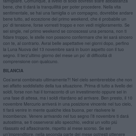
famigliare. Comunque, a livello di soldi dovresti stare abbastanza
bene, che ti dará la tranquillitá per poter procedere. Nella vita
sentimentale, se hai una famiglia o un compagno, dovrebbe andare
bene tutto, ad eccezione del primo weekend, che é probabile un
po’ di tensione, forse vorresti troppo e non vedi miglioramento. Se
sei single, nel primo weekend se conoscessi una persona, non ti
fidare troppo, le stelle non possono confermare che lei sará sincero
con te, al contrario. Avrai belle aspettative nei giorni dopo, perfino
la Luna Nuova del 13 novembre sará in buon aspetto con il tuo
segno. Il terz’ultimo giorno del mese un po’ di difficoltá di
comprensione con qualcuno.
BILANCIA
Cos’avrai combinato ultimamente?! Nel cielo sembrerebbe che non
sei affatto soddisfatto della tua situazione. Prima di tutto a livello dei
soldi, forse non hai il tornaconto di un investimento oppure sei in
una fase di attesa, ma i soldi ritardano ad arrivare. Ben presto, il 10
novembre Mercurio arriverá in una posizione vincente nel tuo cielo,
ti fará venire in mente qualche idea buona, per risolvere le
incombenze. Venere arrivando nel tuo segno l’8 novembre ti dará
autostima, se ti osserverai allo specchio, vedrai un volto piú
rilassato ed affascinante, rispetto al mese scorso. Se sei
un’imprenditore, nella seconda parte del mese potresti ottenere