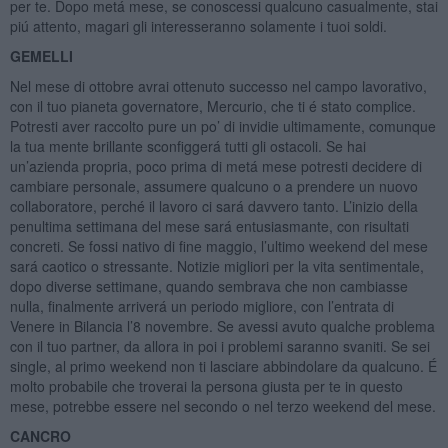
per te. Dopo metá mese, se conoscessi qualcuno casualmente, stai
piú attento, magari gli interesseranno solamente i tuoi soldi.
GEMELLI
Nel mese di ottobre avrai ottenuto successo nel campo lavorativo,
con il tuo pianeta governatore, Mercurio, che ti é stato complice.
Potresti aver raccolto pure un po’ di invidie ultimamente, comunque
la tua mente brillante sconfiggerá tutti gli ostacoli. Se hai
un’azienda propria, poco prima di metá mese potresti decidere di
cambiare personale, assumere qualcuno o a prendere un nuovo
collaboratore, perché il lavoro ci sará davvero tanto. L’inizio della
penultima settimana del mese sará entusiasmante, con risultati
concreti. Se fossi nativo di fine maggio, l’ultimo weekend del mese
sará caotico o stressante. Notizie migliori per la vita sentimentale,
dopo diverse settimane, quando sembrava che non cambiasse
nulla, finalmente arriverá un periodo migliore, con l’entrata di
Venere in Bilancia l’8 novembre. Se avessi avuto qualche problema
con il tuo partner, da allora in poi i problemi saranno svaniti. Se sei
single, al primo weekend non ti lasciare abbindolare da qualcuno. É
molto probabile che troverai la persona giusta per te in questo
mese, potrebbe essere nel secondo o nel terzo weekend del mese.
CANCRO