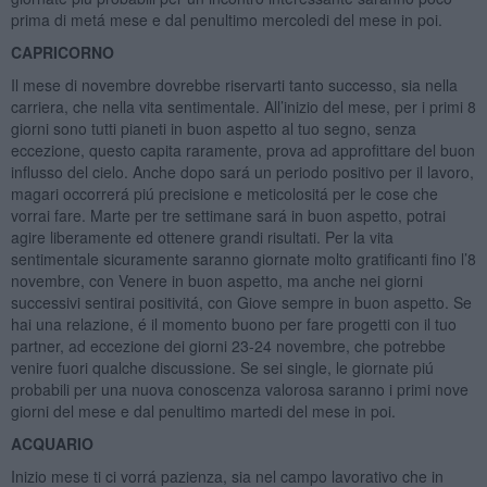
prima di metá mese e dal penultimo mercoledi del mese in poi.
CAPRICORNO
Il mese di novembre dovrebbe riservarti tanto successo, sia nella
carriera, che nella vita sentimentale. All’inizio del mese, per i primi 8
giorni sono tutti pianeti in buon aspetto al tuo segno, senza
eccezione, questo capita raramente, prova ad approfittare del buon
influsso del cielo. Anche dopo sará un periodo positivo per il lavoro,
magari occorrerá piú precisione e meticolositá per le cose che
vorrai fare. Marte per tre settimane sará in buon aspetto, potrai
agire liberamente ed ottenere grandi risultati. Per la vita
sentimentale sicuramente saranno giornate molto gratificanti fino l’8
novembre, con Venere in buon aspetto, ma anche nei giorni
successivi sentirai positivitá, con Giove sempre in buon aspetto. Se
hai una relazione, é il momento buono per fare progetti con il tuo
partner, ad eccezione dei giorni 23-24 novembre, che potrebbe
venire fuori qualche discussione. Se sei single, le giornate piú
probabili per una nuova conoscenza valorosa saranno i primi nove
giorni del mese e dal penultimo martedi del mese in poi.
ACQUARIO
Inizio mese ti ci vorrá pazienza, sia nel campo lavorativo che in