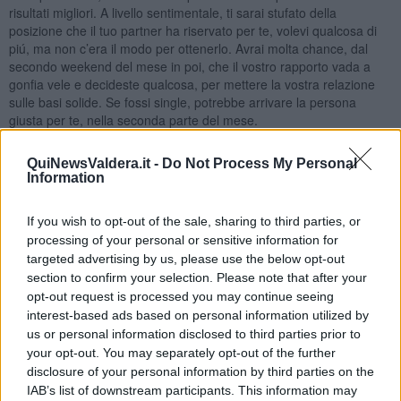
risultati migliori. A livello sentimentale, ti sarai stufato della
posizione che il tuo partner ha riservato per te, volevi qualcosa di
piú, ma non c’era il modo per ottenerlo. Avrai molta chance, dal
secondo weekend del mese in poi, che il vostro rapporto vada a
gonfia vele e decideste qualcosa, per mettere la vostra relazione
sulle basi solide. Se fossi single, potrebbe arrivare la persona
giusta per te, nella seconda parte del mese.
SCORPIONE
QuiNewsValdera.it -
Do Not Process My Personal
Tanti pianeti nel tuo segno all’inizio del mese, pure Marte, uno dei
Information
tuoi due pianeti governatori ci rimarrá per tre settimane, é un
periodo quando sicuramente succederanno cose importanti nella
If you wish to opt-out of the sale, sharing to third parties, or
tua vita. Il mese parte positivamente, a parte la prima domenica
processing of your personal or sensitive information for
che sará un po’ sconcertante. Giornate positive dopo, anche per il
targeted advertising by us, please use the below opt-out
lavoro. Il 12-13 novembre é probabile che troverai qualche ostacolo
section to confirm your selection. Please note that after your
nelle cose che volevi fare, potrebbe essere necessario a chiudere
opt-out request is processed you may continue seeing
con qualcuno, specialmente se sei nativo di metá novembre. Se sei
interest-based ads based on personal information utilized by
un imprenditore, le tue idee potrai realizzare durante il mese, ci
vorrá attenzione al penultimo lunedi del mese, che potresti perdere
us or personal information disclosed to third parties prior to
la calma. Cielo tranquillo nei giorni seguenti, senza grandi
your opt-out. You may separately opt-out of the further
avvenimenti. Per la tua vita sentimentale, sei in un periodo sereno,
disclosure of your personal information by third parties on the
a parte poco prima di metá mese, quando potresti reagire con
IAB’s list of downstream participants. This information may