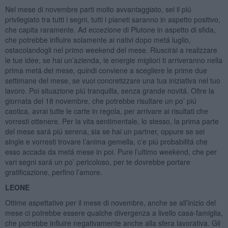
Nel mese di novembre parti molto avvantaggiato, sei il piú
privilegiato tra tutti i segni, tutti i pianeti saranno in aspetto positivo,
che capita raramente. Ad eccezione di Plutone in aspetto di sfida,
che potrebbe influire solamente ai nativi dopo metá luglio,
ostacolandogli nel primo weekend del mese. Riuscirai a realizzare
le tue idee, se hai un’azienda, le energie migliori ti arriveranno nella
prima metá del mese, quindi conviene a scegliere le prime due
settimane del mese, se vuoi concretizzare una tua iniziativa nel tuo
lavoro. Poi situazione piú tranquilla, senza grande novitá. Oltre la
giornata del 18 novembre, che potrebbe risultare un po’ piú
caotica, avrai tutte le carte in regola, per arrivare ai risultati che
vorresti ottenere. Per la vita sentimentale, lo stesso, la prima parte
del mese sará piú serena, sia se hai un partner, oppure se sei
single e vorresti trovare l’anima gemella, c’e piú probabilitá che
esso accada da metá mese in poi. Pure l’ultimo weekend, che per
vari segni sará un po’ pericoloso, per te dovrebbe portare
gratificazione, perfino l’amore.
LEONE
Ottime aspettative per il mese di novembre, anche se all’inizio del
mese ci potrebbe essere qualche divergenza a livello casa-famiglia,
che potrebbe influire negativamente anche alla sfera lavorativa. Gli