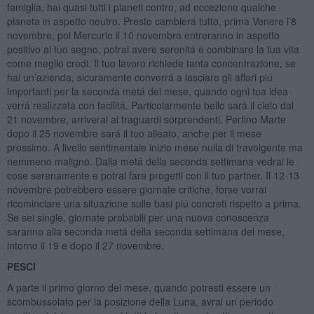
famiglia, hai quasi tutti i pianeti contro, ad eccezione qualche
pianeta in aspetto neutro. Presto cambierá tutto, prima Venere l’8
novembre, poi Mercurio il 10 novembre entreranno in aspetto
positivo al tuo segno, potrai avere serenitá e combinare la tua vita
come meglio credi. Il tuo lavoro richiede tanta concentrazione, se
hai un’azienda, sicuramente converrá a lasciare gli affari piú
importanti per la seconda metá del mese, quando ogni tua idea
verrá realizzata con facilitá. Particolarmente bello sará il cielo dal
21 novembre, arriverai ai traguardi sorprendenti. Perfino Marte
dopo il 25 novembre sará il tuo alleato, anche per il mese
prossimo. A livello sentimentale inizio mese nulla di travolgente ma
nemmeno maligno. Dalla metá della seconda settimana vedrai le
cose serenamente e potrai fare progetti con il tuo partner. Il 12-13
novembre potrebbero essere giornate critiche, forse vorrai
ricominciare una situazione sulle basi piú concreti rispetto a prima.
Se sei single, giornate probabili per una nuova conoscenza
saranno alla seconda metá della seconda settimana del mese,
intorno il 19 e dopo il 27 novembre.
PESCI
A parte il primo giorno del mese, quando potresti essere un
scombussolato per la posizione della Luna, avrai un periodo