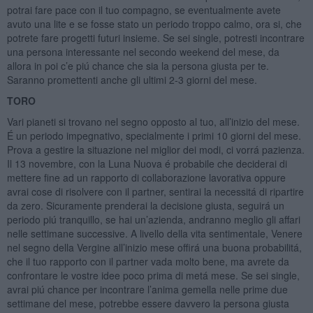
potrai fare pace con il tuo compagno, se eventualmente avete
avuto una lite e se fosse stato un periodo troppo calmo, ora si, che
potrete fare progetti futuri insieme. Se sei single, potresti incontrare
una persona interessante nel secondo weekend del mese, da
allora in poi c’e piú chance che sia la persona giusta per te.
Saranno promettenti anche gli ultimi 2-3 giorni del mese.
TORO
Vari pianeti si trovano nel segno opposto al tuo, all’inizio del mese.
É un periodo impegnativo, specialmente i primi 10 giorni del mese.
Prova a gestire la situazione nel miglior dei modi, ci vorrá pazienza.
Il 13 novembre, con la Luna Nuova é probabile che deciderai di
mettere fine ad un rapporto di collaborazione lavorativa oppure
avrai cose di risolvere con il partner, sentirai la necessitá di ripartire
da zero. Sicuramente prenderai la decisione giusta, seguirá un
periodo piú tranquillo, se hai un’azienda, andranno meglio gli affari
nelle settimane successive. A livello della vita sentimentale, Venere
nel segno della Vergine all’inizio mese offirá una buona probabilitá,
che il tuo rapporto con il partner vada molto bene, ma avrete da
confrontare le vostre idee poco prima di metá mese. Se sei single,
avrai piú chance per incontrare l’anima gemella nelle prime due
settimane del mese, potrebbe essere davvero la persona giusta