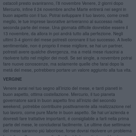
ostacoli presto svaniranno, l’8 novembre Venere, 2 giorni dopo
Mercurio, infine il 24 novembre anche Marte entrerá nei segni in
buon aspetto con il tuo. Potrai sviluppare il tuo lavoro, come credi
meglio, le tue imprese lavorative arriveranno al successo nella
seconda parte del mese. Una giornata difficile dovrebbe essere il
13 novembre, da allora in poi andrá tutto alla perfezione. Negli
ultimi 3-4 giorni del mese potresti coronare il tuo successo. A livello
sentimentale, non é proprio il mese migliore, se hai un partner,
potresti avere qualche divergenza, ma a metá mese riuscirai a
risolvere tutto nel miglior dei modi. Se sei single, a novembre potrai
fare nuove conoscenze, ma solamente quelle che farai dopo la
metá del mese, potrebbero portare un valore aggiunto alla tua vita.
VERGINE
Venere avrai nel tuo segno all’inizio del mese, e tanti pianeti in
buon aspetto, ottima costellazione. Mercurio, il tuo pianeta
governatore sará in buon aspetto fino all’inizio del secondo
weekend, potrebbe contribuire positivamente alla realizzazione nel
tuo lavoro, come pure Marte in buon aspetto. Se hai un’azienda e
dovresti fare trattative importanti, é consigliabile a farli nella prima
parte del mese, le concluderai facilmente. Le ultime due settimane
del mese saranno piú laboriose, forse dovrai risolvere un problema