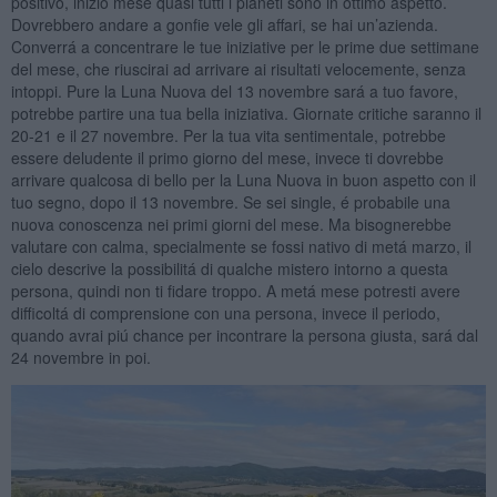
positivo, inizio mese quasi tutti i pianeti sono in ottimo aspetto.
Dovrebbero andare a gonfie vele gli affari, se hai un’azienda.
Converrá a concentrare le tue iniziative per le prime due settimane
del mese, che riuscirai ad arrivare ai risultati velocemente, senza
intoppi. Pure la Luna Nuova del 13 novembre sará a tuo favore,
potrebbe partire una tua bella iniziativa. Giornate critiche saranno il
20-21 e il 27 novembre. Per la tua vita sentimentale, potrebbe
essere deludente il primo giorno del mese, invece ti dovrebbe
arrivare qualcosa di bello per la Luna Nuova in buon aspetto con il
tuo segno, dopo il 13 novembre. Se sei single, é probabile una
nuova conoscenza nei primi giorni del mese. Ma bisognerebbe
valutare con calma, specialmente se fossi nativo di metá marzo, il
cielo descrive la possibilitá di qualche mistero intorno a questa
persona, quindi non ti fidare troppo. A metá mese potresti avere
difficoltá di comprensione con una persona, invece il periodo,
quando avrai piú chance per incontrare la persona giusta, sará dal
24 novembre in poi.