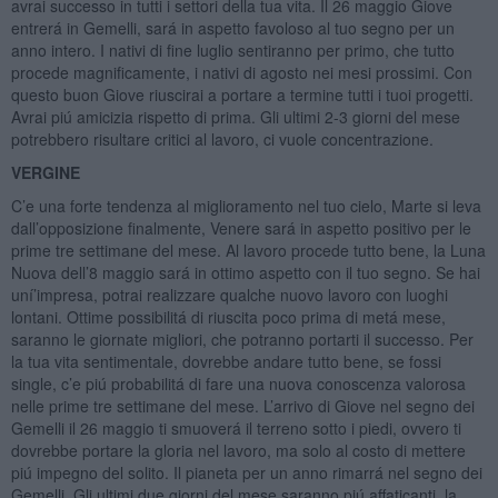
avrai successo in tutti i settori della tua vita. Il 26 maggio Giove
entrerá in Gemelli, sará in aspetto favoloso al tuo segno per un
anno intero. I nativi di fine luglio sentiranno per primo, che tutto
procede magnificamente, i nativi di agosto nei mesi prossimi. Con
questo buon Giove riuscirai a portare a termine tutti i tuoi progetti.
Avrai piú amicizia rispetto di prima. Gli ultimi 2-3 giorni del mese
potrebbero risultare critici al lavoro, ci vuole concentrazione.
VERGINE
C’e una forte tendenza al miglioramento nel tuo cielo, Marte si leva
dall’opposizione finalmente, Venere sará in aspetto positivo per le
prime tre settimane del mese. Al lavoro procede tutto bene, la Luna
Nuova dell’8 maggio sará in ottimo aspetto con il tuo segno. Se hai
uní’impresa, potrai realizzare qualche nuovo lavoro con luoghi
lontani. Ottime possibilitá di riuscita poco prima di metá mese,
saranno le giornate migliori, che potranno portarti il successo. Per
la tua vita sentimentale, dovrebbe andare tutto bene, se fossi
single, c’e piú probabilitá di fare una nuova conoscenza valorosa
nelle prime tre settimane del mese. L’arrivo di Giove nel segno dei
Gemelli il 26 maggio ti smuoverá il terreno sotto i piedi, ovvero ti
dovrebbe portare la gloria nel lavoro, ma solo al costo di mettere
piú impegno del solito. Il pianeta per un anno rimarrá nel segno dei
Gemelli. Gli ultimi due giorni del mese saranno piú affaticanti, la