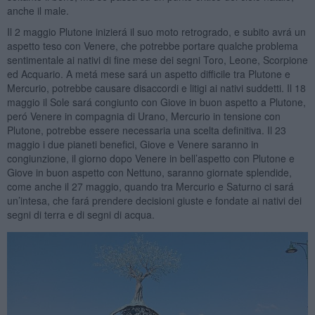
anche il male.
Il 2 maggio Plutone inizierá il suo moto retrogrado, e subito avrá un
aspetto teso con Venere, che potrebbe portare qualche problema
sentimentale ai nativi di fine mese dei segni Toro, Leone, Scorpione
ed Acquario. A metá mese sará un aspetto difficile tra Plutone e
Mercurio, potrebbe causare disaccordi e litigi ai nativi suddetti. Il 18
maggio il Sole sará congiunto con Giove in buon aspetto a Plutone,
peró Venere in compagnia di Urano, Mercurio in tensione con
Plutone, potrebbe essere necessaria una scelta definitiva. Il 23
maggio i due pianeti benefici, Giove e Venere saranno in
congiunzione, il giorno dopo Venere in bell’aspetto con Plutone e
Giove in buon aspetto con Nettuno, saranno giornate splendide,
come anche il 27 maggio, quando tra Mercurio e Saturno ci sará
un’intesa, che fará prendere decisioni giuste e fondate ai nativi dei
segni di terra e di segni di acqua.