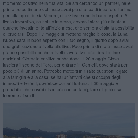
momento positivo nella tua vita. Se sta cercando un partner, nelle
prime tre settimane del mese avrai piú chance di incotrare l’anima
gemella, quando sia Venere, che Giove sono in buon aspetto. A
livello lavorativo, se hai un’impresa, dovresti stare piú attento a
qualche investimento all’inizio mese, che sembra ci sia la possibilitá
di bruciarsi. Dopo il 7 maggio si mettono meglio le cose, la Luna
Nuova sará in buon aspetto con il tuo segno, il giorno dopo avrai
una gratificazione a livello affettivo. Poco prima di metá mese avrai
grande possiblitá anche a livello lavorativo, prenderai ottime
decisioni. Giornate positive anche dopo. Il 26 maggio Giove
lascierá il segno del Toro, per entrare in Gemelli, dove stará per
poco piú di un anno. Potrebbe metterti in risalto questioni legate
alla famiglia e alla casa, se hai un’attivitá che si occupa degli
immobili e terreni, dovrebbe portarti fortuna. Il 30 maggio é
probabile, che dovrai discutere con un famigliare di qualcosa
inerente ai soldi.