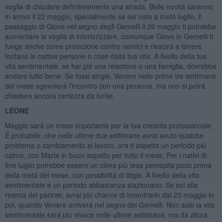
voglia di chiudere definitivamente una strada. Belle novitá saranno
in arrivo il 22 maggio, specialmente se sei nato a metá luglio. Il
passaggio di Giove nel segno degli Gemelli il 26 maggio ti potrebbe
aumentare la voglia di interiorizzare, comunque Giove in Gemelli ti
funge anche come protezione contro nemici e riescirá a tenere
lontano le cattive persone o cose dalla tua vita. A livello della tua
vita sentimentale, se hai giá una relazione o una famiglia, dovrebbe
andare tutto bene. Se fossi single, Venere nelle prime tre settimane
del mese agevolerá l’incontro con una persona, ma non si potrá
chiedere ancora certezza da lui/lei.
LEONE
Maggio sará un mese importante per la tua crescita professionale.
É probabile, che nelle ultime due settimane avrai avuto qualche
problema o cambiamento al lavoro, ora ti aspetta un periodo piú
calmo, con Marte in buon aspetto per tutto il mese. Per i nativi di
fine luglio potrebbe essere un clima piú tesa percepita poco prima
della metá del mese, con possibilitá di litigio. A livello della vita
sentimentale é un periodo abbastanza stazionario. Se sei alla
ricerca del partner, avrai piú chance di incontrarlo dal 23 maggio in
poi, quando Venere arriverá nel segno dei Gemelli. Non solo la vita
sentimentale sará piú vivace nelle ultime settimane, ma da allora