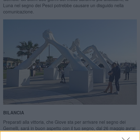
Luna nel segno dei Pesci potrebbe causare un disguido nella
comunicazione.
BILANCIA
Preparati alla vittoria, che Giove sta per arrivare nel segno dei
Gemelli, sará in buon aspetto con il tuo segno, dal 26 maggio avrai
il suo ottimo influsso per un anno. Ai nativi dei primi giorni di ottobre