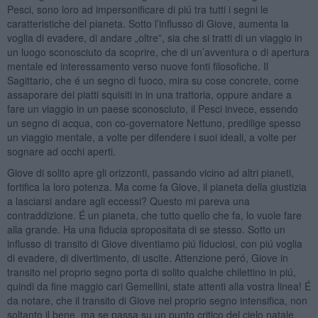
Pesci, sono loro ad impersonificare di piú tra tutti i segni le
caratteristiche del pianeta. Sotto l’influsso di Giove, aumenta la
voglia di evadere, di andare „oltre”, sia che si tratti di un viaggio in
un luogo sconosciuto da scoprire, che di un’avventura o di apertura
mentale ed interessamento verso nuove fonti filosofiche. Il
Sagittario, che é un segno di fuoco, mira su cose concrete, come
assaporare dei piatti squisiti in in una trattoria, oppure andare a
fare un viaggio in un paese sconosciuto, il Pesci invece, essendo
un segno di acqua, con co-governatore Nettuno, predilige spesso
un viaggio mentale, a volte per difendere i suoi ideali, a volte per
sognare ad occhi aperti.
Giove di solito apre gli orizzonti, passando vicino ad altri pianeti,
fortifica la loro potenza. Ma come fa Giove, il pianeta della giustizia
a lasciarsi andare agli eccessi? Questo mi pareva una
contraddizione. É un pianeta, che tutto quello che fa, lo vuole fare
alla grande. Ha una fiducia spropositata di se stesso. Sotto un
influsso di transito di Giove diventiamo piú fiduciosi, con piú voglia
di evadere, di divertimento, di uscite. Attenzione peró, Giove in
transito nel proprio segno porta di solito qualche chilettino in piú,
quindi da fine maggio cari Gemellini, state attenti alla vostra linea! É
da notare, che il transito di Giove nel proprio segno intensifica, non
soltanto il bene, ma se passa su un punto critico del cielo natale,