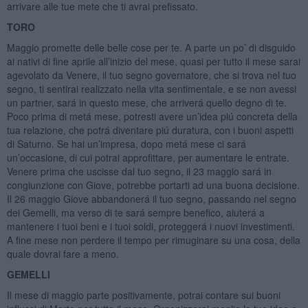
arrivare alle tue mete che ti avrai prefissato.
TORO
Maggio promette delle belle cose per te. A parte un po’ di disguido
ai nativi di fine aprile all’inizio del mese, quasi per tutto il mese sarai
agevolato da Venere, il tuo segno governatore, che si trova nel tuo
segno, ti sentirai realizzato nella vita sentimentale, e se non avessi
un partner, sará in questo mese, che arriverá quello degno di te.
Poco prima di metá mese, potresti avere un’idea piú concreta della
tua relazione, che potrá diventare piú duratura, con i buoni aspetti
di Saturno. Se hai un’impresa, dopo metá mese ci sará
un’occasione, di cui potrai approfittare, per aumentare le entrate.
Venere prima che uscisse dal tuo segno, il 23 maggio sará in
congiunzione con Giove, potrebbe portarti ad una buona decisione.
Il 26 maggio Giove abbandonerá il tuo segno, passando nel segno
dei Gemelli, ma verso di te sará sempre benefico, aiuterá a
mantenere i tuoi beni e i tuoi soldi, proteggerá i nuovi investimenti.
A fine mese non perdere il tempo per rimuginare su una cosa, della
quale dovrai fare a meno.
GEMELLI
Il mese di maggio parte positivamente, potrai contare sui buoni