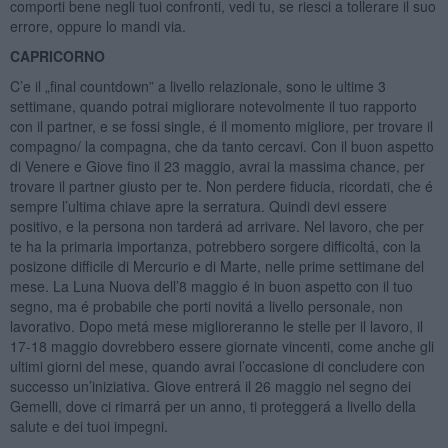
comporti bene negli tuoi confronti, vedi tu, se riesci a tollerare il suo
errore, oppure lo mandi via.
CAPRICORNO
C’e il „final countdown” a livello relazionale, sono le ultime 3
settimane, quando potrai migliorare notevolmente il tuo rapporto
con il partner, e se fossi single, é il momento migliore, per trovare il
compagno/ la compagna, che da tanto cercavi. Con il buon aspetto
di Venere e Giove fino il 23 maggio, avrai la massima chance, per
trovare il partner giusto per te. Non perdere fiducia, ricordati, che é
sempre l’ultima chiave apre la serratura. Quindi devi essere
positivo, e la persona non tarderá ad arrivare. Nel lavoro, che per
te ha la primaria importanza, potrebbero sorgere difficoltá, con la
posizone difficile di Mercurio e di Marte, nelle prime settimane del
mese. La Luna Nuova dell’8 maggio é in buon aspetto con il tuo
segno, ma é probabile che porti novitá a livello personale, non
lavorativo. Dopo metá mese miglioreranno le stelle per il lavoro, il
17-18 maggio dovrebbero essere giornate vincenti, come anche gli
ultimi giorni del mese, quando avrai l’occasione di concludere con
successo un’iniziativa. Giove entrerá il 26 maggio nel segno dei
Gemelli, dove ci rimarrá per un anno, ti proteggerá a livello della
salute e dei tuoi impegni.