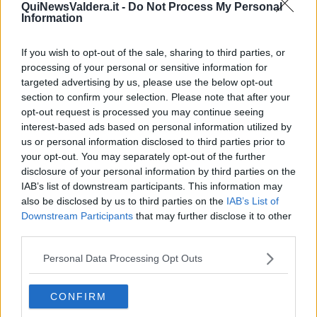
potrebbe essere una prima domenica del mese litigiosa. Nei giorni
QuiNewsValdera.it -
Do Not Process My Personal
seguenti dovrebbe migliorare la situazione. Buone possibilitá nel
Information
lavoro, dopo metá mese. A livello relazionale, dovrebbe andare
tutto bene, il tuo rapporto dovrebbe migliorare nella seconda metá
If you wish to opt-out of the sale, sharing to third parties, or
del mese. Se non hai un partner, l’occasione migliore, per trovare la
processing of your personal or sensitive information for
persona giusta, sará dopo il 23 maggio, con l’entrata di Venere nel
targeted advertising by us, please use the below opt-out
segno dei Gemelli. Il 26 maggio ci arriverá pure Giove, quindi avrai
section to confirm your selection. Please note that after your
ambedue pianeti benefici dalla tua parte. Ottima probabilitá di
opt-out request is processed you may continue seeing
concludere affari vantaggiosi, se hai un’azienda, nell’ultima
interest-based ads based on personal information utilized by
settimana del mese.
us or personal information disclosed to third parties prior to
SCORPIONE
your opt-out. You may separately opt-out of the further
Il mese di maggio parte in modo tranquillo, con quasi tutti pianeti al
disclosure of your personal information by third parties on the
tuo favore, oppure in posizione neutra. Solo ai nativi di fine ottobre
IAB’s list of downstream participants. This information may
potrebbe essere critica la prima domenica del mese, quando ci
also be disclosed by us to third parties on the
IAB’s List of
potrebbe essere un litigio con il partner, oppure perfino una
Downstream Participants
that may further disclose it to other
chiusura. La Luna Nuova dell’8 maggio potrebbe farti venire la
third parties.
voglia di iniziare qualcosa totalmente nuova nella tua vita. Il 13 e il
15 maggio saranno ancora giornate a rischio di incomprensione, di
Personal Data Processing Opt Outs
litigio, specialmente per i nativi di fine ottobre. Proseguirá tutto in
modo normale, senza grandi sorprese. A livello della vita
CONFIRM
sentimentale, Venere in Toro ti potrebbe dare la possibilitá, di
portare avanti la tua relazione, come vorresti. Se non hai un