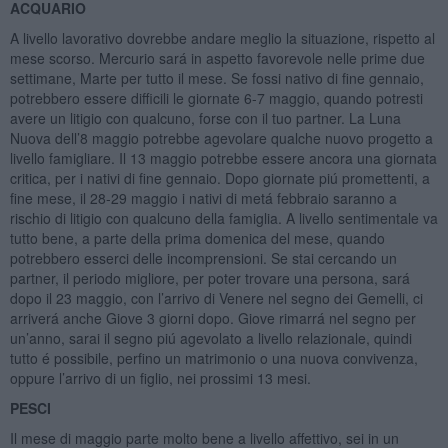
ACQUARIO
A livello lavorativo dovrebbe andare meglio la situazione, rispetto al
mese scorso. Mercurio sará in aspetto favorevole nelle prime due
settimane, Marte per tutto il mese. Se fossi nativo di fine gennaio,
potrebbero essere difficili le giornate 6-7 maggio, quando potresti
avere un litigio con qualcuno, forse con il tuo partner. La Luna
Nuova dell’8 maggio potrebbe agevolare qualche nuovo progetto a
livello famigliare. Il 13 maggio potrebbe essere ancora una giornata
critica, per i nativi di fine gennaio. Dopo giornate piú promettenti, a
fine mese, il 28-29 maggio i nativi di metá febbraio saranno a
rischio di litigio con qualcuno della famiglia. A livello sentimentale va
tutto bene, a parte della prima domenica del mese, quando
potrebbero esserci delle incomprensioni. Se stai cercando un
partner, il periodo migliore, per poter trovare una persona, sará
dopo il 23 maggio, con l’arrivo di Venere nel segno dei Gemelli, ci
arriverá anche Giove 3 giorni dopo. Giove rimarrá nel segno per
un’anno, sarai il segno piú agevolato a livello relazionale, quindi
tutto é possibile, perfino un matrimonio o una nuova convivenza,
oppure l’arrivo di un figlio, nei prossimi 13 mesi.
PESCI
Il mese di maggio parte molto bene a livello affettivo, sei in un