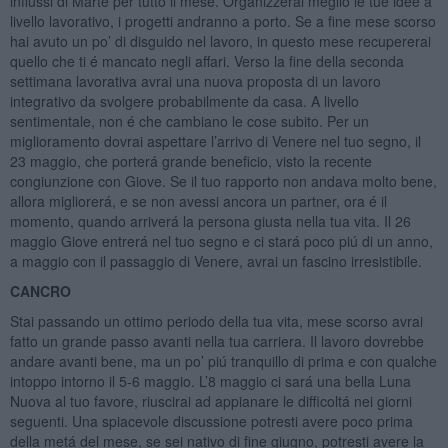
influssi di Marte per tutto il mese. Organizzerai meglio le tue idee a
livello lavorativo, i progetti andranno a porto. Se a fine mese scorso
hai avuto un po’ di disguido nel lavoro, in questo mese recupererai
quello che ti é mancato negli affari. Verso la fine della seconda
settimana lavorativa avrai una nuova proposta di un lavoro
integrativo da svolgere probabilmente da casa. A livello
sentimentale, non é che cambiano le cose subito. Per un
miglioramento dovrai aspettare l’arrivo di Venere nel tuo segno, il
23 maggio, che porterá grande beneficio, visto la recente
congiunzione con Giove. Se il tuo rapporto non andava molto bene,
allora migliorerá, e se non avessi ancora un partner, ora é il
momento, quando arriverá la persona giusta nella tua vita. Il 26
maggio Giove entrerá nel tuo segno e ci stará poco piú di un anno,
a maggio con il passaggio di Venere, avrai un fascino irresistibile.
CANCRO
Stai passando un ottimo periodo della tua vita, mese scorso avrai
fatto un grande passo avanti nella tua carriera. Il lavoro dovrebbe
andare avanti bene, ma un po’ piú tranquillo di prima e con qualche
intoppo intorno il 5-6 maggio. L’8 maggio ci sará una bella Luna
Nuova al tuo favore, riuscirai ad appianare le difficoltá nei giorni
seguenti. Una spiacevole discussione potresti avere poco prima
della metá del mese, se sei nativo di fine giugno, potresti avere la