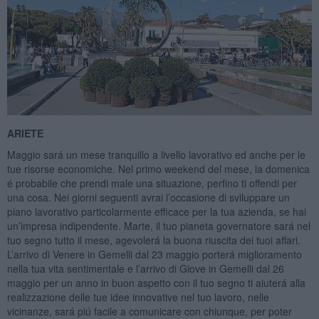
ARIETE
Maggio sará un mese tranquillo a livello lavorativo ed anche per le
tue risorse economiche. Nel primo weekend del mese, la domenica
é probabile che prendi male una situazione, perfino ti offendi per
una cosa. Nei giorni seguenti avrai l’occasione di sviluppare un
piano lavorativo particolarmente efficace per la tua azienda, se hai
un’impresa indipendente. Marte, il tuo pianeta governatore sará nel
tuo segno tutto il mese, agevolerá la buona riuscita dei tuoi affari.
L’arrivo di Venere in Gemelli dal 23 maggio porterá miglioramento
nella tua vita sentimentale e l’arrivo di Giove in Gemelli dal 26
maggio per un anno in buon aspetto con il tuo segno ti aiuterá alla
realizzazione delle tue idee innovative nel tuo lavoro, nelle
vicinanze, sará piú facile a comunicare con chiunque, per poter