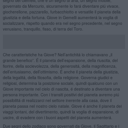
segno dei Gemelli, che é un segno di aria, un segno mobile,
governato da Mercurio, sicuramente lo fará diventare piú vivace,
giocherellone, pazzarello, furbacchiotto e versatile il pianeta della
giustizia e della fortuna. Giove in Gemelli aumenterá la voglia di
socializzare, rispetto quando era nel segno precedente, nel segno
venusiano, tranquillo, fisso, di terra del Toro.
Che caratteristiche ha Giove? Nell’antichitá lo chiamavano „il
grande benefico”. É il pianeta dell’espansione, della riuscita, del
fiorire, della socievolezza, della generositá, della magnificenza,
dell’entusiasmo, dell’ottimismo. É anche il pianeta della giustizia,
della legalitá, della filosofia, della religione. Governa giudici e
religiosi, determina la posizione sociale, quindi qualcuno con un
Giove importante nel cielo di nascita, é destinato a diventare una
persona importante. Con i transiti positivi del pianeta avremo piú
possibilitá di realizzarci nel settore inerente alla casa, dove il
pianeta passa nel nostro cielo natale. Giove é anche il pianeta dei
viaggi lontani, del divertimento, quindi la voglia di espansione, di
uscire, di evadere con i buoni aspetti del pianeta aumenterá.
Due segni dello zodiaco sono governati da Giove, il Sagittario e i