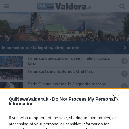
In cammino per la legalità, oltre i confini
I granata guadagnano la semifinale di Coppa
Italia
I granata fanno la storia, 3-1 al Pisa
Serie C, tutte insieme le 8 squadre toscane
Doppio arresto disposto dalle autorità giudiziarie
QuiNewsValdera.it -
Do Not Process My Personal
Information
Granata, è caccia aperta al nuovo ds
If you wish to opt-out of the sale, sharing to third parties, or
In centinaia per la passeggiata della legalità
processing of your personal or sensitive information for