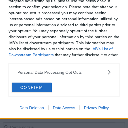
targeted advertising by us, please use the below opt-out
section to confirm your selection. Please note that after your
Arrestato imprenditore edile di Capannoli
opt-out request is processed you may continue seeing
Maxirotonda del Chiesino, assegnato nuovo
interest-based ads based on personal information utilized by
appalto
us or personal information disclosed to third parties prior to
Colpo granata, arriva Izzillo dal Pisa
your opt-out. You may separately opt-out of the further
disclosure of your personal information by third parties on the
Granata, dopo Varrà ecco Carlo Taldo
IAB’s list of downstream participants. This information may
also be disclosed by us to third parties on the
IAB’s List of
Downstream Participants
that may further disclose it to other
Taldo è granata, "Sono nel posto giusto"
third parties.
Gironi Legapro, ancora insieme le toscane
Personal Data Processing Opt Outs
Millozzi e Arci a Caserta per la legalità
CONFIRM
Niente finale di serie D a Pontedera, la partita si giocherà a
Foligno
Data Deletion
Data Access
Privacy Policy
Sequestro da 400mila euro di crediti fasulli