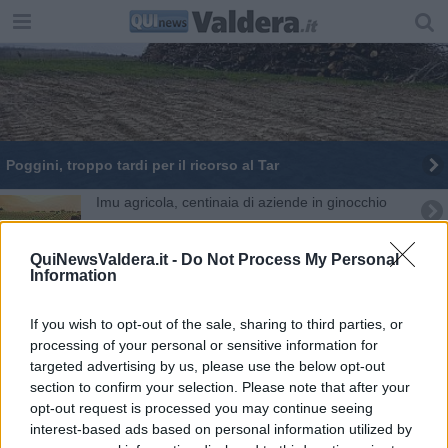
Poggini, troppo tardi per il ricorso al Tar
Imu agricola, centinaia di aziende in ginocchio
Nasce il Distretto del Monte Pisano e della Piana
QuiNewsValdera.it -
Do Not Process My Personal
Information
Fiera di San Luca, tra gli stand c'è anche l'Ipsia
If you wish to opt-out of the sale, sharing to third parties, or
Rubina Rovini testimonial del melone mantovano
processing of your personal or sensitive information for
Igp
targeted advertising by us, please use the below opt-out
Maltempo, la vendemmia slitta a settembre
section to confirm your selection. Please note that after your
opt-out request is processed you may continue seeing
Costituito il Gal Terre Etrusche, ora è realtà
interest-based ads based on personal information utilized by