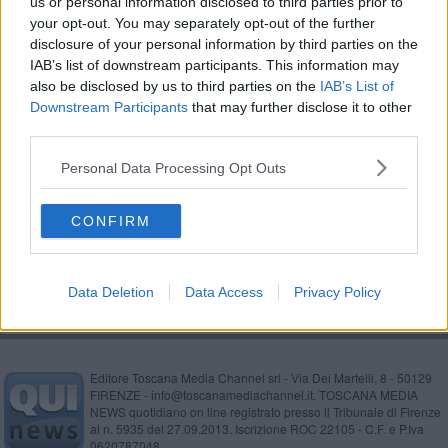
us or personal information disclosed to third parties prior to
Il maltempo flagella l'agricoltura
your opt-out. You may separately opt-out of the further
disclosure of your personal information by third parties on the
IAB’s list of downstream participants. This information may
Pac, è in Valdera la ricchezza agricola della Toscana
also be disclosed by us to third parties on the
IAB’s List of
Toscani protagonisti al campionato di potatura
Downstream Participants
that may further disclose it to other
third parties.
Inchiesta fanghi, per il Comune la terra è pulita
Personal Data Processing Opt Outs
​Cia, Matteo Cantoni eletto vicepresidente
CONFIRM
Monte Serra, 150 ettari di olivi ridotti in cenere
Data Deletion
Data Access
Privacy Policy
Editore Toscana Media Channel srl - Via Dei Martelli, 8 - 50129
FIRENZE - info@toscanamediachannel.it. TOSCANA MEDIA
NEWS quotidiano on line registrato presso il Tribunale di Firenze
al n. 5935 del 27.09.2013. Iscrizione ROC 22105 - C.F. e P.Iva
0620787048