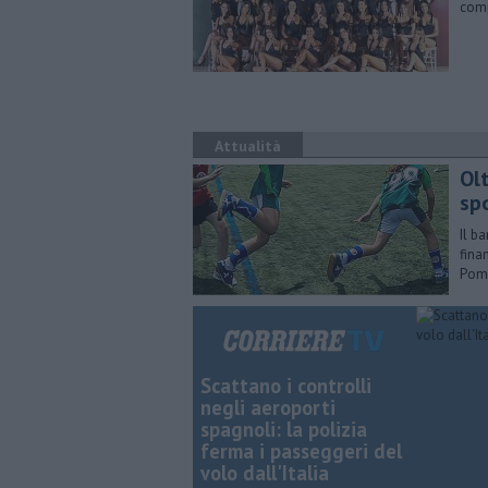
comp
Attualità
Olt
spo
Il b
finan
Pom
Scattano i controlli
negli aeroporti
spagnoli: la polizia
ferma i passeggeri del
volo dall'Italia