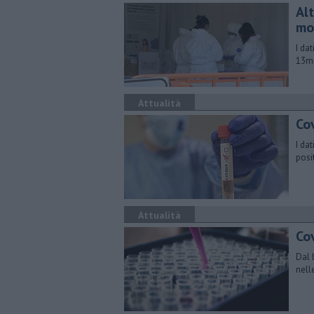
Alt
mo
I da
13mi
Attualità
Co
I da
posit
Attualità
Cov
Dal 
nell