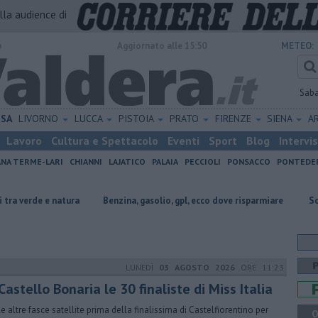
alla audience di
o
Aggiornato alle 15:50
METEO:
Sab
ISA
LIVORNO
LUCCA
PISTOIA
PRATO
FIRENZE
SIENA
A
Lavoro
Cultura e Spettacolo
Eventi
Sport
Blog
Intervi
ANA TERME-LARI
CHIANNI
LAJATICO
PALAIA
PECCIOLI
PONSACCO
PONTEDE
ra
​Benzina, gasolio, gpl, ecco dove risparmiare
Sotto le stelle la 
LUNEDÌ
03 AGOSTO 2026
ORE 11:23
Castello Bonaria le 30 finaliste di Miss Italia
le altre fasce satellite prima della finalissima di Castelfiorentino per
Q