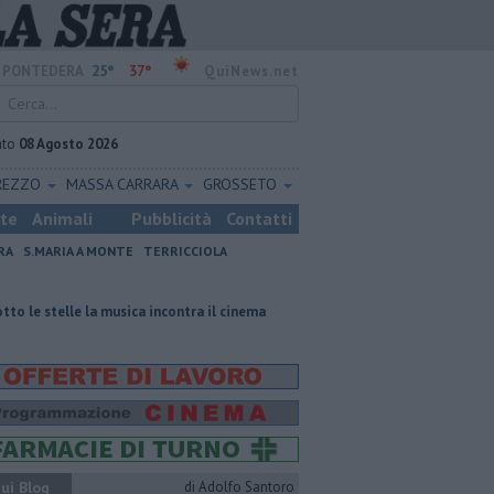
25°
37°
PONTEDERA
QuiNews.net
ato
08 Agosto 2026
REZZO
MASSA CARRARA
GROSSETO
ste
Animali
Pubblicità
Contatti
RA
S.MARIA A MONTE
TERRICCIOLA
musica incontra il cinema
Macelloni, "sull'ossicombustore l'assessore ha 
ui Blog
di Adolfo Santoro