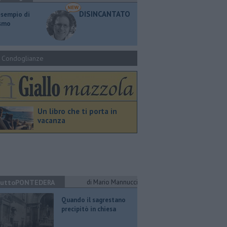
DISINCANTATO
esempio di
ismo
Condoglianze
Un libro che ti porta in
vacanza
uttoPONTEDERA
di Mario Mannucci
Quando il sagrestano
precipitò in chiesa