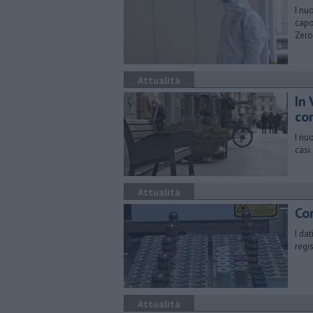
I nu
capo
Zero
Attualità
In
co
I nu
casi
Attualità
Co
I da
regi
Attualità