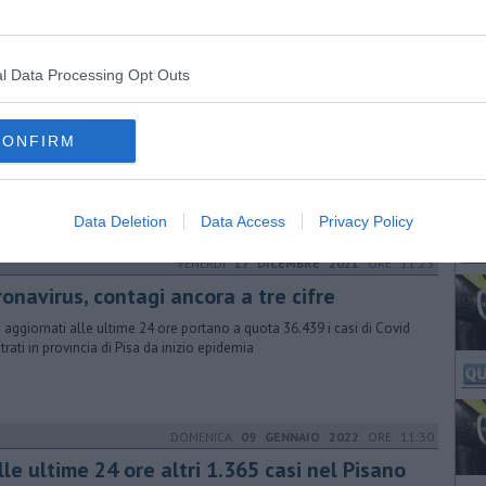
emico. Aumentano i ricoveri nelle aree Covid di Cisanello e Santa
ra
l Data Processing Opt Outs
DOMENICA
19 DICEMBRE 2021
ORE 12:12
onavirus, 152 nuovi casi tra Pisa e provincia
CONFIRM
eport aggiornato fotografa le ultime ventiquattro ore sul fronte
emico. La mappa dei contagi e i dati sui ricoveri
Data Deletion
Data Access
Privacy Policy
VENERDÌ
17 DICEMBRE 2021
ORE 11:23
onavirus, contagi ancora a tre cifre
ti aggiornati alle ultime 24 ore portano a quota 36.439 i casi di Covid
trati in provincia di Pisa da inizio epidemia
DOMENICA
09 GENNAIO 2022
ORE 11:30
le ultime 24 ore altri 1.365 casi nel Pisano