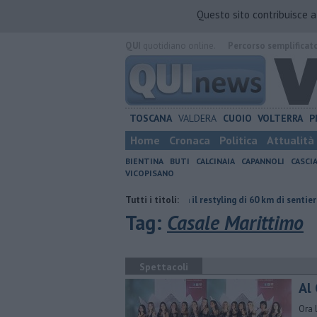
Questo sito contribuisce 
QUI
quotidiano online.
Percorso semplificat
TOSCANA
VALDERA
CUOIO
VOLTERRA
P
Home
Cronaca
Politica
Attualità
BIENTINA
BUTI
CALCINAIA
CAPANNOLI
CASCI
VICOPISANO
 le idee confuse"
Al via il restyling di 60 km di sentieri tra verde e natu
Tutti i titoli:
Tag:
Casale Marittimo
Spettacoli
Al 
Ora 