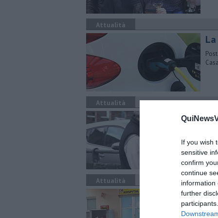
Attualità
La
Post
Casa
Attualità
Ne
QuiNewsVa
fr
If you wish 
Sono
caso
sensitive in
confirm you
continue se
Attualità
information 
Cov
further disc
participants
I da
Downstream 