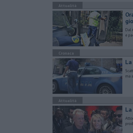
Attualità
Ora
gio
Dal 
e pa
Cronaca
La 
Scat
ma a
Attualità
La 
Attor
prod