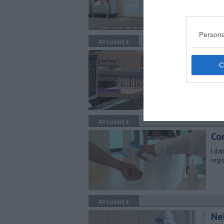
epid
Chia
Persona
Attualità
Cor
Il r
epid
Attualità
Cor
I da
regis
Attualità
Nel