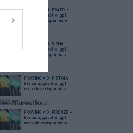
PROVINCIA DI PRATO — ​
Benzina, gasolio, gpl,
ecco dove risparmiare
PROVINCIA DI SIENA — ​
Benzina, gasolio, gpl,
ecco dove risparmiare
PROVINCIA DI PISTOIA — ​
Benzina, gasolio, gpl,
ecco dove risparmiare
PROVINCIA DI FIRENZE — ​
Benzina, gasolio, gpl,
ecco dove risparmiare