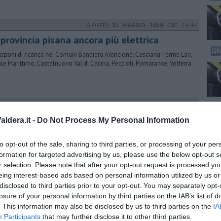
GIOVEDÌ
31 MAGGIO 2018
ORE 14:44
 provincia pisana ancora più elettrica
azioni di ricarica nei Comuni Bandiera Arancione: Casciana Terme Lari,
le Marittimo, Castelnuovo Val di Cecina, Peccioli, Pomarance, Volterra
GIOVEDÌ
30 APRILE 2020
ORE 18:30
ssun contagiato, i 38 Comuni toscani Covid-
ldera.it -
Do Not Process My Personal Information
ee
to opt-out of the sale, sharing to third parties, or processing of your per
 38 su 273 i Comuni toscani che non hanno registrato neppure un
 di contagio dall'inizio dell'epidemia. Vi abitano 800.617 persone
formation for targeted advertising by us, please use the below opt-out s
r selection. Please note that after your opt-out request is processed y
eing interest-based ads based on personal information utilized by us or
LUNEDÌ
29 NOVEMBRE 2021
ORE 10:09
disclosed to third parties prior to your opt-out. You may separately opt-
id, 27 nuovi casi distribuiti in 15 comuni
losure of your personal information by third parties on the IAB’s list of
. This information may also be disclosed by us to third parties on the
IA
ti aggiornati fotografano le ultime ventiquattro ore sul fronte
Participants
that may further disclose it to other third parties.