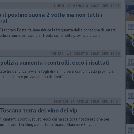
LUNEDÌ
09 GENNAIO 2017
ORE 12:25
 il postino suona 2 volte ma non tutti i
rni
6 febbraio Poste italiane riduce la frequenza della consegna di lettere
cchi in numerosi Comuni. Trenta sono nella provincia pisana
VENERDÌ
14 AGOSTO 2015
ORE 12:30
polizia aumenta i controlli, ecco i risultati
tate tre denunce, avvisi e fogli di via in diversi comuni della provincia,
nche daspo e provvedimenti di libertà
MARTEDÌ
17 APRILE 2018
ORE 13:04
Toscana terra del vino dei vip
i, cantanti, sportivi, stilisti, ecco chi ha scelto la nostra regione per
urre il vino. Da Sting a Zucchero, Gianna Nannini e Cavalli