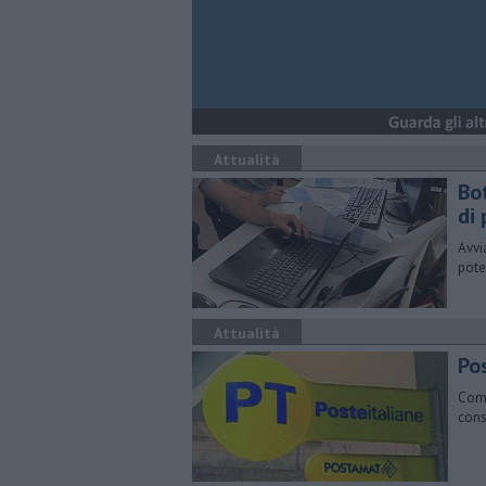
Attualità
Bot
di 
Avvia
pote
Attualità
Pos
Comu
cons