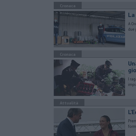
Cronaca
La
A Or
due 
Cronaca
​U
gi
I ra
impi
Attualità
​L’
Prem
form