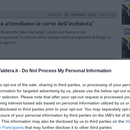
MARTEDÌ
02 GENNAIO 2018
ORE 16:00
ra attendiamo le carte dell'inchiesta"
ordinamento 'Liberi dai fanghi' saluta "con favore e con
ccupazione" la chiusura delle indagini sullo spargimento di fanghi su
i agricoli
VENERDÌ
26 MAGGIO 2017
ORE 17:08
rte aperte all’impianto Ecofor di Pontedera
ldera.it -
Do Not Process My Personal Information
e 600 ragazzi delle scuole in visita a Gello per scoprire il ciclo dei
uti industriali non pericolosi. Sabato e domenica Open Day per tutti
to opt-out of the sale, sharing to third parties, or processing of your per
formation for targeted advertising by us, please use the below opt-out s
r selection. Please note that after your opt-out request is processed y
eing interest-based ads based on personal information utilized by us or
GIOVEDÌ
27 SETTEMBRE 2018
ORE 17:30
disclosed to third parties prior to your opt-out. You may separately opt-
titi gli Ecoday
losure of your personal information by third parties on the IAB’s list of
. This information may also be disclosed by us to third parties on the
IA
ggi al 30 settembre porte aperte all'impianto di Ecofor Service per
Participants
that may further disclose it to other third parties.