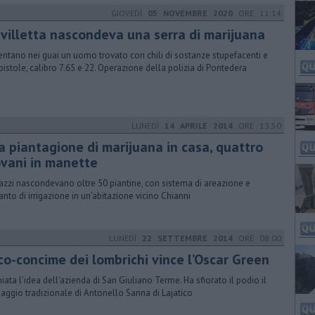
GIOVEDÌ
05 NOVEMBRE 2020
ORE 11:14
 villetta nascondeva una serra di marijuana
entano nei guai un uomo trovato con chili di sostanze stupefacenti e
pistole, calibro 7.65 e 22. Operazione della polizia di Pontedera
LUNEDÌ
14 APRILE 2014
ORE 13:50
na piantagione di marijuana in casa, quattro
ovani in manette
gazzi nascondevano oltre 50 piantine, con sistema di areazione e
anto di irrigazione in un’abitazione vicino Chianni
LUNEDÌ
22 SETTEMBRE 2014
ORE 08:00
Eco-concime dei lombrichi vince l’Oscar Green
iata l’idea dell'azienda di San Giuliano Terme. Ha sfiorato il podio il
aggio tradizionale di Antonello Sanna di Lajatico