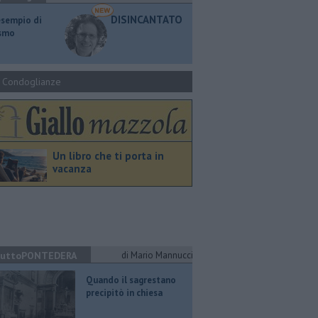
DISINCANTATO
esempio di
ismo
Condoglianze
Un libro che ti porta in
vacanza
uttoPONTEDERA
di Mario Mannucci
Quando il sagrestano
precipitò in chiesa