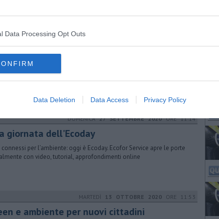
cere il ciclo dei rifiuti
l Data Processing Opt Outs
SABATO
05 GENNAIO 2019
ORE 17:15
 ricicli meno paghi, obiettivo rifiuti zero
CONFIRM
introdurre la tariffazione puntuale della Tari prevista la distribuzione
acchetti taggati e l'installazione di un eco-compattatore
Data Deletion
Data Access
Privacy Policy
DOMENICA
27 SETTEMBRE 2020
ORE 11:14
la giornata dell'Ecoday
i connessi per l’ambiente: oggi è Ecoday. Ecofor Service apre le porte
ualmente con video, tutorial, approfondimenti online
MARTEDÌ
13 OTTOBRE 2020
ORE 11:53
een e ambiente per nuovi cittadini