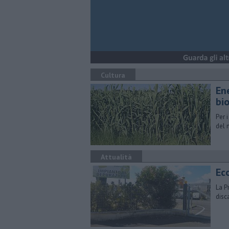
Cultura
​En
bi
Per 
del 
Attualità
Eco
La P
disc