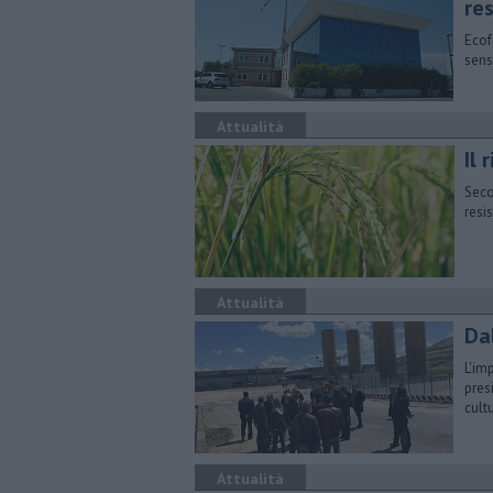
re
Ecof
sens
Attualità
​Il
Seco
resi
Attualità
Dal
L'im
pres
cult
Attualità