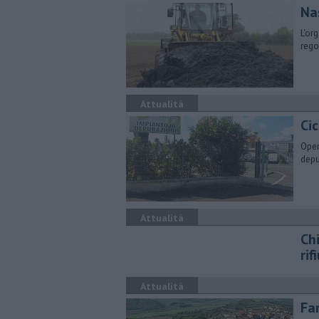
Na
L'or
rego
Attualità
Cic
Open
depu
Attualità
Ch
rif
Attualità
Fa