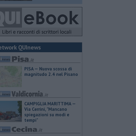
etwork QUInews
PISA — Nuova scossa di
magnitudo 2.4 nel Pisano
CAMPIGLIA MARITTIMA —
Via Cerrini, "Mancano
spiegazioni su modi e
tempi"