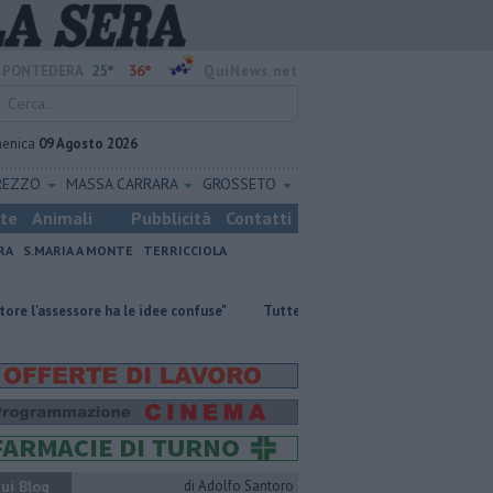
25°
36°
PONTEDERA
QuiNews.net
enica
09 Agosto 2026
REZZO
MASSA CARRARA
GROSSETO
ste
Animali
Pubblicità
Contatti
RA
S.MARIA A MONTE
TERRICCIOLA
 ha le idee confuse"
​Tutte le offerte di lavoro in provincia di Pisa
ui Blog
di Adolfo Santoro