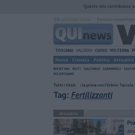
Questo sito contribuisce 
QUI
quotidiano online.
Percorso semplificat
TOSCANA
VALDERA
CUOIO
VOLTERRA
P
Home
Cronaca
Politica
Attualità
BIENTINA
BUTI
CALCINAIA
CAPANNOLI
CASCI
VICOPISANO
ia di Pisa
​Granata, buona la prima con l’Urbino Taccola
Tutti i titoli:
Sterpaglie
Tag:
Fertilizzanti
Attualità
Più
Affi