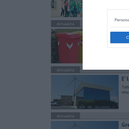
conos
Persona
Attualità
Più
Per 
di s
Attualità
E' 
Tutt
virt
Attualità
Gr