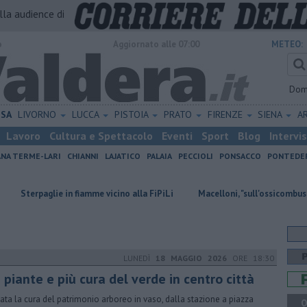
alla audience di
o
Aggiornato alle 07:00
METEO:
Dom
ISA
LIVORNO
LUCCA
PISTOIA
PRATO
FIRENZE
SIENA
A
Lavoro
Cultura e Spettacolo
Eventi
Sport
Blog
Intervi
ANA TERME-LARI
CHIANNI
LAJATICO
PALAIA
PECCIOLI
PONSACCO
PONTEDE
 in fiamme vicino alla FiPiLi
Macelloni, "sull'ossicombustore l'assessore
LUNEDÌ
18 MAGGIO 2026
ORE 18:30
 piante e più cura del verde in centro città
data la cura del patrimonio arboreo in vaso, dalla stazione a piazza
Q