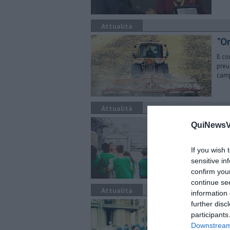
Attualità
"O
Il c
preu
camp
Attualità
Po
QuiNewsVa
Oltr
rifi
If you wish 
sensitive in
confirm you
continue se
Attualità
information 
Par
further disc
participants
Da o
Downstream 