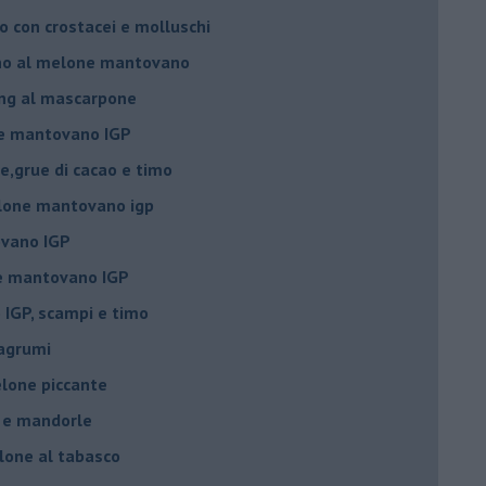
 con crostacei e molluschi
ino al melone mantovano
ing al mascarpone
ne mantovano IGP
e,grue di cacao e timo
lone mantovano igp
vano IGP
ne mantovano IGP
IGP, scampi e timo
 agrumi
elone piccante
e e mandorle
elone al tabasco