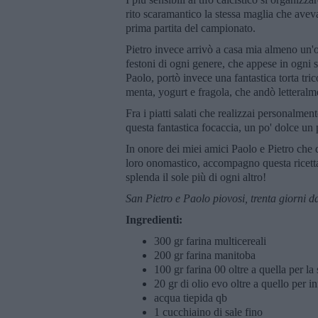
rito scaramantico la stessa maglia che aveva
prima partita del campionato.
Pietro invece arrivò a casa mia almeno un'or
festoni di ogni genere, che appese in ogni 
Paolo, portò invece una fantastica torta tr
menta, yogurt e fragola, che andò letteralm
Fra i piatti salati che realizzai personalmen
questa fantastica focaccia, un po' dolce un po
In onore dei miei amici Paolo e Pietro che d
loro onomastico, accompagno questa ricetta
splenda il sole più di ogni altro!
San Pietro e Paolo piovosi, trenta giorni d
Ingredienti:
300 gr farina multicereali
200 gr farina manitoba
100 gr farina 00 oltre a quella per la
20 gr di olio evo oltre a quello per i
acqua tiepida qb
1 cucchiaino di sale fino