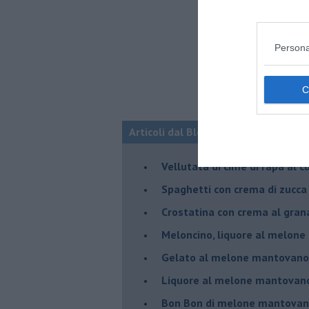
Persona
Articoli dal Blog “Raccontare di Gust
Vellutata di cime di rapa al c
Spaghetti con crema di zucca 
Crostatina con crema al gran
Meloncino, liquore al melon
Gelato al melone mantovano
Liquore al melone mantovano
Bon Bon di melone mantovano