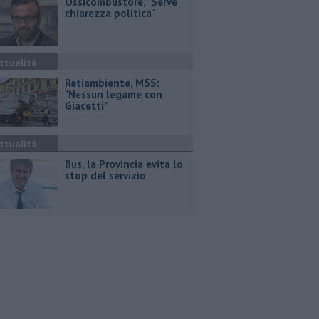
Ossicombustore, "Serve
chiarezza politica"
ttualità
Retiambiente, M5S:
"Nessun legame con
Giacetti"
ttualità
Bus, la Provincia evita lo
stop del servizio