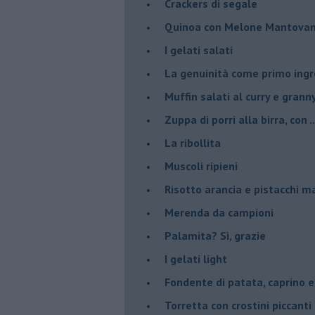
Crackers di segale
Quinoa con Melone Mantovano
I gelati salati
La genuinità come primo ing
Muffin salati al curry e grann
Zuppa di porri alla birra, con ..
La ribollita
Muscoli ripieni
Risotto arancia e pistacchi 
Merenda da campioni
Palamita? Sì, grazie
I gelati light
Fondente di patata, caprino e
Torretta con crostini piccanti 