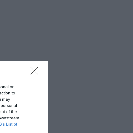
sonal or
ection to
ou may
 personal
out of the
 downstream
B’s List of