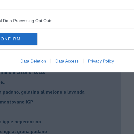
l Data Processing Opt Outs
CONFIRM
o” di Rubina Rovini
Data Deletion
Data Access
Privacy Policy
umino e latte di cocco
e...
a padano, gelatina al melone e lavanda
e mantovano IGP
 igp e peperoncino
 igp al grana padano