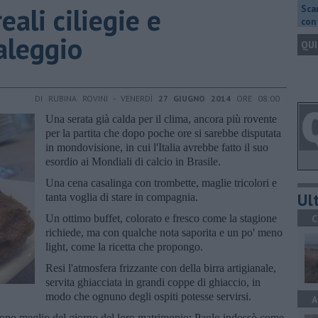
eali ciliegie e
Scar
con 
aleggio
QUI
DI RUBINA ROVINI - VENERDÌ
27 GIUGNO 2014
ORE 08:00
Una serata già calda per il clima, ancora più rovente
per la partita che dopo poche ore si sarebbe disputata
in mondovisione, in cui l'Italia avrebbe fatto il suo
esordio ai Mondiali di calcio in Brasile.
Una cena casalinga con trombette, maglie tricolori e
Ult
tanta voglia di stare in compagnia.
Un ottimo buffet, colorato e fresco come la stagione
C
richiede, ma con qualche nota saporita e un po' meno
light, come la ricetta che propongo.
Resi l'atmosfera frizzante con della birra artigianale,
servita ghiacciata in grandi coppe di ghiaccio, in
modo che ognuno degli ospiti potesse servirsi.
A
zzarono meglio del giorno del loro matrimonio: Paolo indossò come