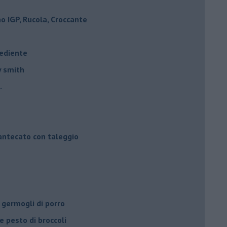
 IGP, Rucola, Croccante
rediente
y smith
.
mantecato con taleggio
 germogli di porro
e pesto di broccoli