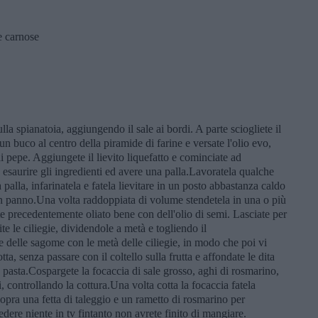
 e carnose
la spianatoia, aggiungendo il sale ai bordi. A parte sciogliete il
un buco al centro della piramide di farine e versate l'olio evo,
 pepe. Aggiungete il lievito liquefatto e cominciate ad
 esaurire gli ingredienti ed avere una palla.Lavoratela qualche
alla, infarinatela e fatela lievitare in un posto abbastanza caldo
n panno.Una volta raddoppiata di volume stendetela in una o più
te precedentemente oliato bene con dell'olio di semi. Lasciate per
te le ciliegie, dividendole a metà e togliendo il
 delle sagome con le metà delle ciliegie, in modo che poi vi
otta, senza passare con il coltello sulla frutta e affondate le dita
 pasta.Cospargete la focaccia di sale grosso, aghi di rosmarino,
, controllando la cottura.Una volta cotta la focaccia fatela
 sopra una fetta di taleggio e un rametto di rosmarino per
edere niente in tv fintanto non avrete finito di mangiare.