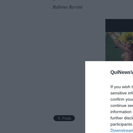
Rubina Rovini
QuiNewsVa
If you wish 
sensitive in
confirm you
continue se
information 
further disc
participants
Downstream 