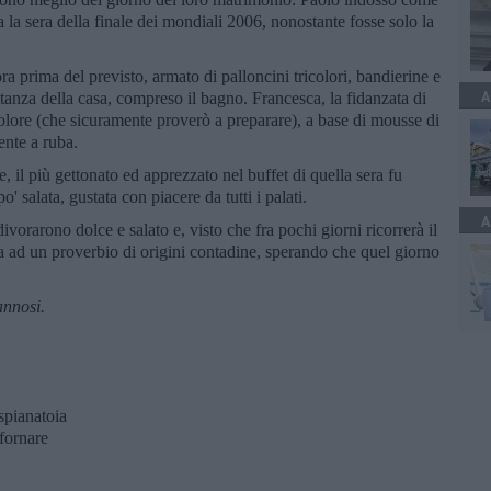
 la sera della finale dei mondiali 2006, nonostante fosse solo la
a prima del previsto, armato di palloncini tricolori, bandierine e
A
stanza della casa, compreso il bagno. Francesca, la fidanzata di
icolore (che sicuramente proverò a preparare), a base di mousse di
ente a ruba.
te, il più gettonato ed apprezzato nel buffet di quella sera fu
' salata, gustata con piacere da tutti i palati.
A
ivorarono dolce e salato e, visto che fra pochi giorni ricorrerà il
 ad un proverbio di origini contadine, sperando che quel giorno
annosi.
 spianatoia
nfornare