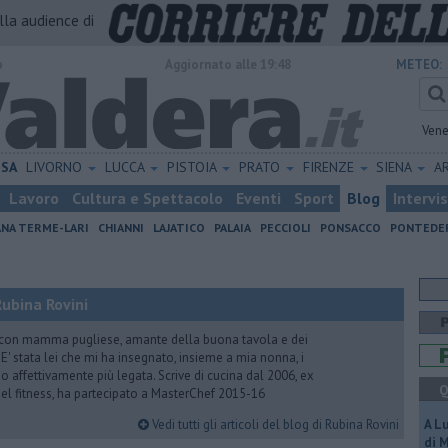
alla audience di
o
Aggiornato alle 19:48
METEO:
Vene
ISA
LIVORNO
LUCCA
PISTOIA
PRATO
FIRENZE
SIENA
A
Lavoro
Cultura e Spettacolo
Eventi
Sport
Blog
Intervi
ANA TERME-LARI
CHIANNI
LAJATICO
PALAIA
PECCIOLI
PONSACCO
PONTEDE
ubina Rovini
 con mamma pugliese, amante della buona tavola e dei
e. E' stata lei che mi ha insegnato, insieme a mia nonna, i
ono affettivamente più legata. Scrive di cucina dal 2006, ex
Q
 del fitness, ha partecipato a MasterChef 2015-16
Vedi tutti gli articoli del blog di Rubina Rovini
A L
di 