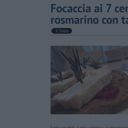
Focaccia ai 7 cer
rosmarino con t
I più sensibili al tifo calcistico si organi