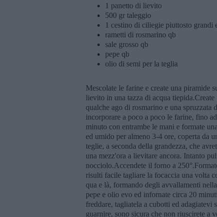
1 panetto di lievito
500 gr taleggio
1 cestino di ciliegie piuttosto grandi
rametti di rosmarino qb
sale grosso qb
pepe qb
olio di semi per la teglia
Mescolate le farine e create una piramide sul
lievito in una tazza di acqua tiepida.Create 
qualche ago di rosmarino e una spruzzata di
incorporare a poco a poco le farine, fino ad
minuto con entrambe le mani e formate una p
ed umido per almeno 3-4 ore, coperta da u
teglie, a seconda della grandezza, che avre
una mezz'ora a lievitare ancora. Intanto puli
nocciolo.Accendete il forno a 250°.Formate
risulti facile tagliare la focaccia una volta c
qua e là, formando degli avvallamenti nella
pepe e olio evo ed infornate circa 20 minuti
freddare, tagliatela a cubotti ed adagiatevi
guarnire, sono sicura che non riuscirete a v