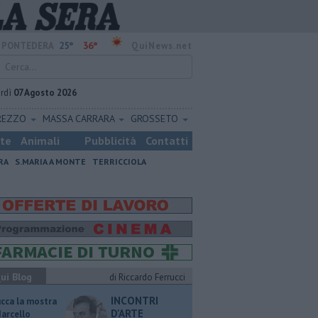
25°
36°
PONTEDERA
QuiNews.net
rdì
07 Agosto 2026
REZZO
MASSA CARRARA
GROSSETO
ste
Animali
Pubblicità
Contatti
RA
S.MARIA A MONTE
TERRICCIOLA
ui Blog
di Riccardo Ferrucci
INCONTRI
ucca la mostra
D'ARTE
Marcello