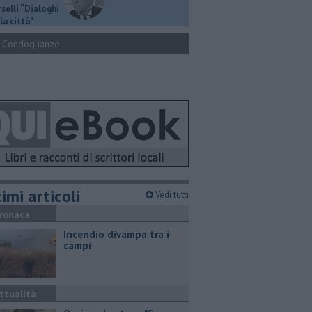
selli “Dialoghi
la città"
Condoglianze
imi articoli
Vedi tutti
ronaca
Incendio divampa tra i
campi
ttualità