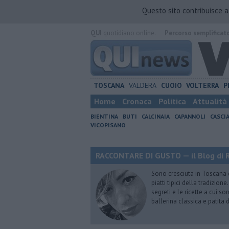
Questo sito contribuisce 
QUI
quotidiano online.
Percorso semplificat
TOSCANA
VALDERA
CUOIO
VOLTERRA
P
Home
Cronaca
Politica
Attualità
BIENTINA
BUTI
CALCINAIA
CAPANNOLI
CASCI
VICOPISANO
RACCONTARE DI GUSTO — il Blog di R
Sono cresciuta in Toscana
piatti tipici della tradizion
segreti e le ricette a cui s
ballerina classica e patita