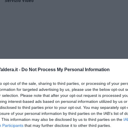
Servizio Video
ldera.it -
Do Not Process My Personal Information
to opt-out of the sale, sharing to third parties, or processing of your per
o” di Rubina Rovini
formation for targeted advertising by us, please use the below opt-out s
r selection. Please note that after your opt-out request is processed y
eing interest-based ads based on personal information utilized by us or
umino e latte di cocco
disclosed to third parties prior to your opt-out. You may separately opt-
e...
losure of your personal information by third parties on the IAB’s list of
. This information may also be disclosed by us to third parties on the
IA
a padano, gelatina al melone e lavanda
Participants
that may further disclose it to other third parties.