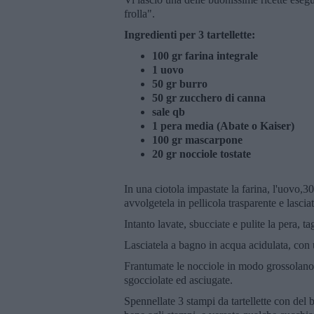
frolla".
Ingredienti per 3 tartellette:
100 gr farina integrale
1 uovo
50 gr burro
50 gr zucchero di canna
sale qb
1 pera media (Abate o Kaiser)
100 gr mascarpone
20 gr nocciole tostate
In una ciotola impastate la farina, l'uovo,3
avvolgetela in pellicola trasparente e lascia
Intanto lavate, sbucciate e pulite la pera, ta
Lasciatela a bagno in acqua acidulata, con 
Frantumate le nocciole in modo grossolano,
sgocciolate ed asciugate.
Spennellate 3 stampi da tartellette con del b