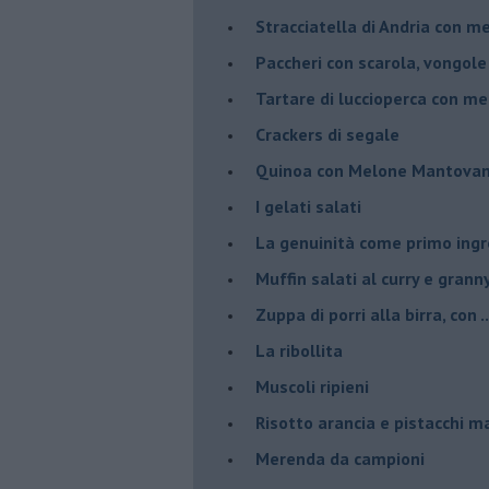
Stracciatella di Andria con m
Paccheri con scarola, vongol
Tartare di luccioperca con m
Crackers di segale
Quinoa con Melone Mantovano
I gelati salati
La genuinità come primo ing
Muffin salati al curry e grann
Zuppa di porri alla birra, con ..
La ribollita
Muscoli ripieni
Risotto arancia e pistacchi 
Merenda da campioni