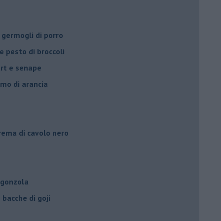
 germogli di porro
e pesto di broccoli
urt e senape
umo di arancia
crema di cavolo nero
rgonzola
bacche di goji