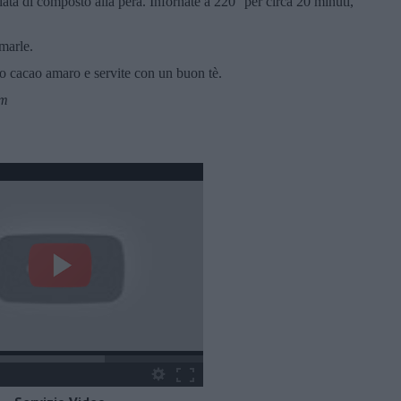
iata di composto alla pera. Infornate a 220° per circa 20 minuti,
rmarle.
o o cacao amaro e servite con un buon tè.
om