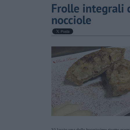
Frolle integrali
nocciole
Vi lascio una delle buonissime ricette esegui