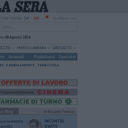
24°
36°
PONTEDERA
QuiNews.net
ato
08 Agosto 2026
REZZO
MASSA CARRARA
GROSSETO
ste
Animali
Pubblicità
Contatti
RA
S.MARIA A MONTE
TERRICCIOLA
ui Blog
di Riccardo Ferrucci
INCONTRI
ucca la mostra
D'ARTE
Marcello