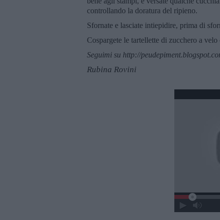
bene agli stampi, e versate qualche cucchia
controllando la doratura del ripieno.
Sfornate e lasciate intiepidire, prima di sfo
Cospargete le tartellette di zucchero a vel
Seguimi su http://peudepiment.blogspot.c
Rubina Rovini