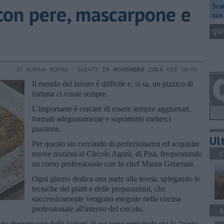
 con pere, mascarpone e
Scar
con 
QUI
DI RUBINA ROVINI - SABATO
29 NOVEMBRE 2014
ORE 09:00
Il mondo del lavoro è difficile e, si sa, un pizzico di
fortuna ci vuole sempre.
L'importante è cercare di essere sempre aggiornati,
formati adeguatamente e soprattutto metterci
passione.
Ult
Per questo sto cercando di perfezionarmi ed acquisire
nuove nozioni al Circolo Agorà, di Pisa, frequentando
C
un corso professionale con lo chef Maura Generani.
Ogni giorno dedica una parte alla teoria, spiegando le
tecniche dei piatti e delle preparazioni, che
successivamente vengono eseguite nella cucina
professionale all'interno del circolo.
A
te durante una delle lezioni, il cui tema principale era la "pasta