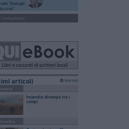
selli “Dialoghi
la città"
Condoglianze
imi articoli
Vedi tutti
ronaca
Incendio divampa tra i
campi
ttualità