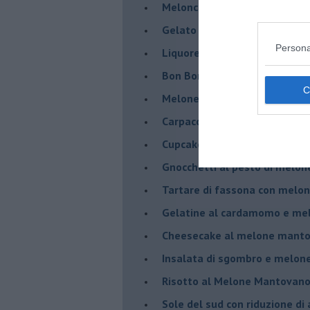
Meloncino, liquore al melon
Gelato al melone mantovano
Persona
Liquore al melone mantovano
Bon Bon di melone mantovano
Melone mantovano IGP liquido
Carpaccio di manzo con capr
Cupcake al melone con frost
Gnocchetti al pesto di melo
Tartare di fassona con melon
Gelatine al cardamomo e me
Cheesecake al melone manto
Insalata di sgombro e melo
Risotto al Melone Mantovano 
Sole del sud con riduzione di