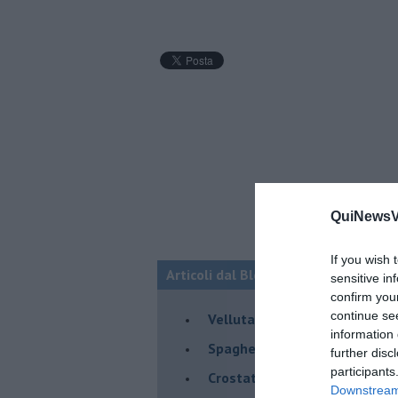
QuiNewsVa
If you wish 
Articoli dal Blog “Raccontare di Gust
sensitive in
confirm you
continue se
Vellutata di cime di rapa al c
information 
Spaghetti con crema di zucca 
further disc
participants
Crostatina con crema al gran
Downstream 