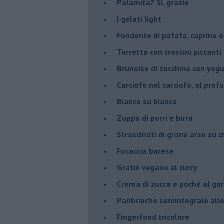
Palamita? Sì, grazie
I gelati light
Fondente di patata, caprino e
Torretta con crostini piccanti 
Brunoise di zucchine con yog
Carciofo nel carciofo, al prof
Bianco su bianco
Zuppa di porri e birra
Strascinati di grano arso su 
Focaccia barese
Gratin vegano al curry
Crema di zucca e poché al go
Panbrioche semintegrale alle 
Fingerfood tricolore