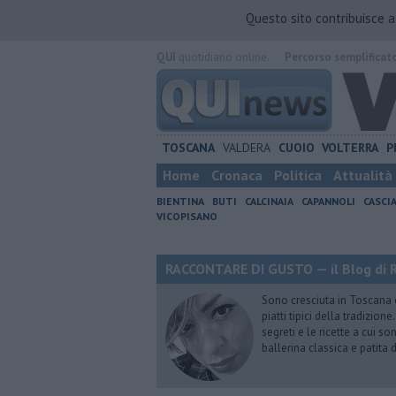
Questo sito contribuisce 
QUI
quotidiano online.
Percorso semplificat
TOSCANA
VALDERA
CUOIO
VOLTERRA
P
Home
Cronaca
Politica
Attualità
BIENTINA
BUTI
CALCINAIA
CAPANNOLI
CASCI
VICOPISANO
RACCONTARE DI GUSTO — il Blog di R
Sono cresciuta in Toscana
piatti tipici della tradizion
segreti e le ricette a cui s
ballerina classica e patita