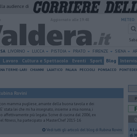
alla audience di
o
Aggiornato alle 19:48
METEO:
Sab
ISA
LIVORNO
LUCCA
PISTOIA
PRATO
FIRENZE
SIENA
A
Lavoro
Cultura e Spettacolo
Eventi
Sport
Blog
Intervi
ANA TERME-LARI
CHIANNI
LAJATICO
PALAIA
PECCIOLI
PONSACCO
PONTEDE
ubina Rovini
 con mamma pugliese, amante della buona tavola e dei
e. E' stata lei che mi ha insegnato, insieme a mia nonna, i
ono affettivamente più legata. Scrive di cucina dal 2006, ex
Q
 del fitness, ha partecipato a MasterChef 2015-16
Vedi tutti gli articoli del blog di Rubina Rovini
A L
di 