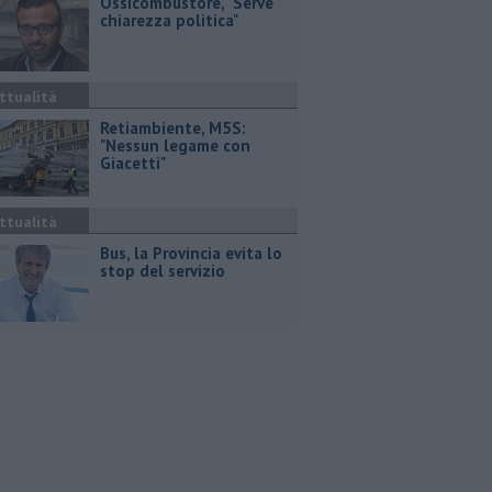
Ossicombustore, "Serve
chiarezza politica"
ttualità
Retiambiente, M5S:
"Nessun legame con
Giacetti"
ttualità
Bus, la Provincia evita lo
stop del servizio