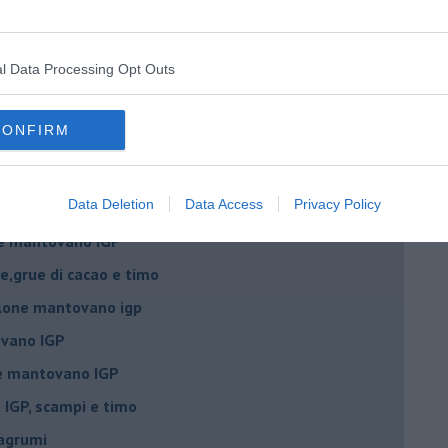
e mantovano IGP
l Data Processing Opt Outs
 igp e peperoncino
 igp al grana padano
CONFIRM
 con crostacei e molluschi
ino al melone mantovano
Data Deletion
Data Access
Privacy Policy
ing al mascarpone
ne mantovano IGP
e,grue di cacao e timo
lone mantovano igp
vano IGP
ne mantovano IGP
IGP, scampi e timo
 agrumi