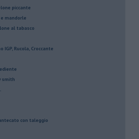
elone piccante
e e mandorle
elone al tabasco
 IGP, Rucola, Croccante
rediente
y smith
.
mantecato con taleggio