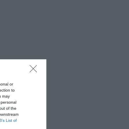
sonal or
ection to
ou may
 personal
out of the
 downstream
B’s List of