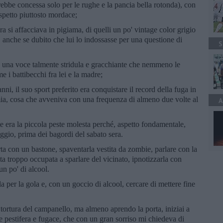
bbe concessa solo per le rughe e la pancia bella rotonda), con
aspetto piuttosto mordace;
era si affacciava in pigiama, di quelli un po' vintage color grigio
, anche se dubito che lui lo indossasse per una questione di
S
on una voce talmente stridula e gracchiante che nemmeno le
e i battibecchi fra lei e la madre;
ni, il suo sport preferito era conquistare il record della fuga in
mia, cosa che avveniva con una frequenza di almeno due volte al
A
 era la piccola peste molesta perché, aspetto fondamentale,
ggio, prima dei bagordi del sabato sera.
orta con un bastone, spaventarla vestita da zombie, parlare con la
ta troppo occupata a sparlare del vicinato, ipnotizzarla con
un po' di alcool.
a per la gola e, con un goccio di alcool, cercare di mettere fine
 tortura del campanello, ma almeno aprendo la porta, iniziai a
he pestifera e fugace, che con un gran sorriso mi chiedeva di