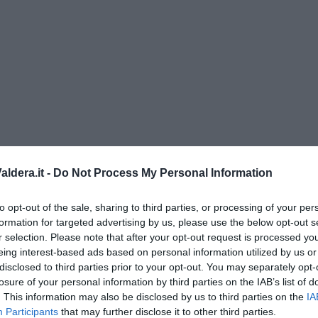
ldera.it -
Do Not Process My Personal Information
to opt-out of the sale, sharing to third parties, or processing of your per
formation for targeted advertising by us, please use the below opt-out s
o” di Rubina Rovini
r selection. Please note that after your opt-out request is processed y
eing interest-based ads based on personal information utilized by us or
umino e latte di cocco
disclosed to third parties prior to your opt-out. You may separately opt-
losure of your personal information by third parties on the IAB’s list of
e...
. This information may also be disclosed by us to third parties on the
IA
a padano, gelatina al melone e lavanda
Participants
that may further disclose it to other third parties.