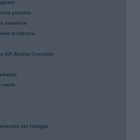
 agrumi
elone piccante
e e mandorle
elone al tabasco
 IGP, Rucola, Croccante
rediente
y smith
.
mantecato con taleggio