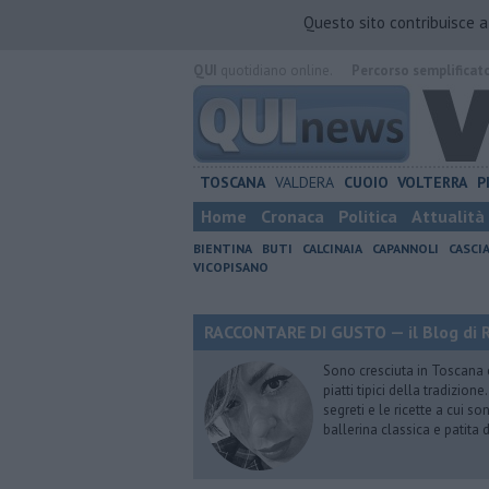
Questo sito contribuisce 
QUI
quotidiano online.
Percorso semplificat
TOSCANA
VALDERA
CUOIO
VOLTERRA
P
Home
Cronaca
Politica
Attualità
BIENTINA
BUTI
CALCINAIA
CAPANNOLI
CASCI
VICOPISANO
RACCONTARE DI GUSTO — il Blog di R
Sono cresciuta in Toscana
piatti tipici della tradizion
segreti e le ricette a cui s
ballerina classica e patita