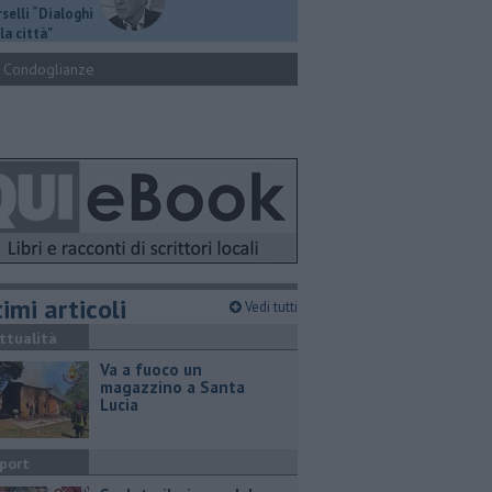
selli “Dialoghi
la città"
Condoglianze
imi articoli
Vedi tutti
ttualità
Va a fuoco un
magazzino a Santa
Lucia
port