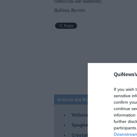
cantuccini alle mandorle.
Rubina Rovini
QuiNewsVa
If you wish 
sensitive in
Articoli dal Blog “Raccontare di Gust
confirm you
continue se
Vellutata di cime di rapa al c
information 
further disc
Spaghetti con crema di zucca 
participants
Crostatina con crema al gran
Downstream 