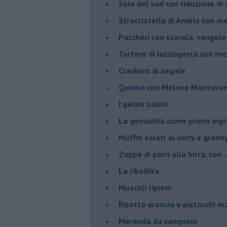
Sole del sud con riduzione di
Stracciatella di Andria con m
Paccheri con scarola, vongol
Tartare di luccioperca con m
Crackers di segale
Quinoa con Melone Mantovano
I gelati salati
La genuinità come primo ing
Muffin salati al curry e grann
Zuppa di porri alla birra, con ..
La ribollita
Muscoli ripieni
Risotto arancia e pistacchi 
Merenda da campioni