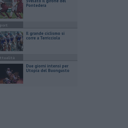
Svelato il girone del
Pontedera
port
Il grande ciclismo si
corre a Terricciola
ttualità
Due giorni intensi per
Utopia del Buongusto