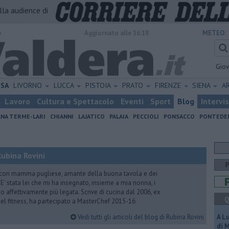
alla audience di
o
Aggiornato alle 16:18
METEO:
Gio
ISA
LIVORNO
LUCCA
PISTOIA
PRATO
FIRENZE
SIENA
A
Lavoro
Cultura e Spettacolo
Eventi
Sport
Blog
Intervi
ANA TERME-LARI
CHIANNI
LAJATICO
PALAIA
PECCIOLI
PONSACCO
PONTEDE
ubina Rovini
 con mamma pugliese, amante della buona tavola e dei
e. E' stata lei che mi ha insegnato, insieme a mia nonna, i
ono affettivamente più legata. Scrive di cucina dal 2006, ex
Q
 del fitness, ha partecipato a MasterChef 2015-16
Vedi tutti gli articoli del blog di Rubina Rovini
A L
di 