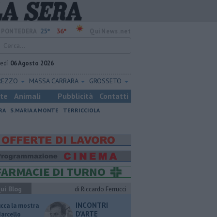
25°
36°
PONTEDERA
QuiNews.net
vedì
06 Agosto 2026
REZZO
MASSA CARRARA
GROSSETO
ste
Animali
Pubblicità
Contatti
RA
S.MARIA A MONTE
TERRICCIOLA
ui Blog
di Riccardo Ferrucci
INCONTRI
ucca la mostra
D'ARTE
Marcello