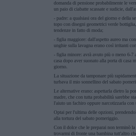
domanda di pensione probabilmente le verre
un paio di ciabatte scassate e sudicie, dall'
- padre: a qualsiasi ora del giorno e della s
topo con disegni geometrici verde bottiglia
tendenze in fatto di moda;
- figlia maggiore: dall'aspetto aureo ma c
unghie sulla lavagna erano così irritanti com
- figlia minore: avrà avuto più o meno 6-7 an
casa dopo aver suonato alla porta di casa 
giorno.
La situazione da tamponare più rapidamente
turbava il mio sonnellino del sabato pomeri
Le alternative erano: aspettarla dietro la p
madre, che con tutta probabilità sarebbe sta
l'aiuto un fachiro oppure narcotizzarla con 
Optai per l'ultima delle opzioni, prendendol
alla tortura del sabato pomeriggio.
Con il dolce che le preparai non terminò la
trovarmi di fronte una bambina tutt'altro c