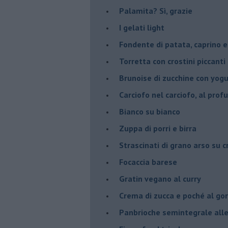
Palamita? Sì, grazie
I gelati light
Fondente di patata, caprino e
Torretta con crostini piccanti 
Brunoise di zucchine con yog
Carciofo nel carciofo, al prof
Bianco su bianco
Zuppa di porri e birra
Strascinati di grano arso su 
Focaccia barese
Gratin vegano al curry
Crema di zucca e poché al go
Panbrioche semintegrale alle 