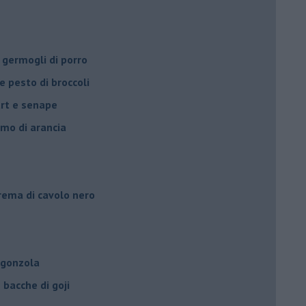
 germogli di porro
e pesto di broccoli
urt e senape
umo di arancia
crema di cavolo nero
rgonzola
bacche di goji