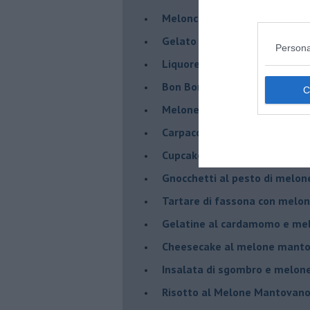
Meloncino, liquore al melon
Gelato al melone mantovano
Persona
Liquore al melone mantovano
Bon Bon di melone mantovano
Melone mantovano IGP liquido
Carpaccio di manzo con capr
Cupcake al melone con frost
Gnocchetti al pesto di melo
Tartare di fassona con melon
Gelatine al cardamomo e me
Cheesecake al melone manto
Insalata di sgombro e melo
Risotto al Melone Mantovano 