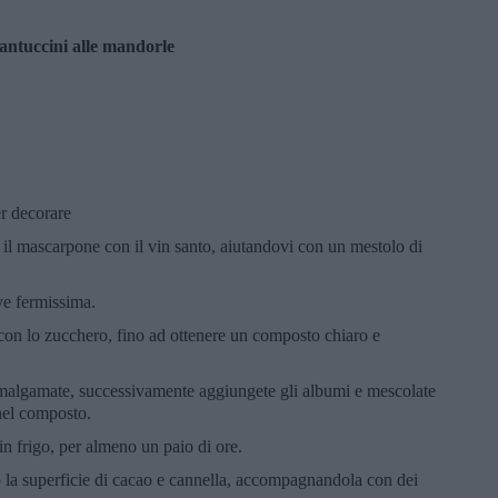
antuccini alle mandorle
r decorare
 il mascarpone con il vin santo, aiutandovi con un mestolo di
ve fermissima.
i con lo zucchero, fino ad ottenere un composto chiaro e
amalgamate, successivamente aggiungete gli albumi e mescolate
 nel composto.
in frigo, per almeno un paio di ore.
o la superficie di cacao e cannella, accompagnandola con dei