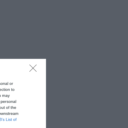
sonal or
ection to
ou may
 personal
out of the
 downstream
B’s List of