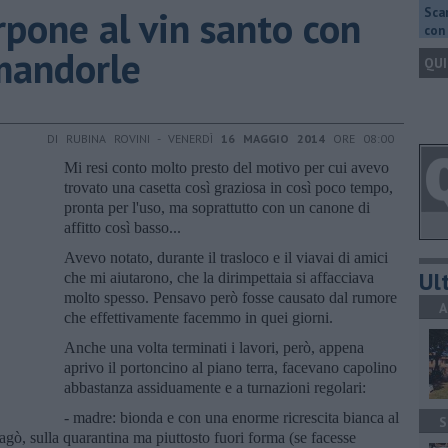
pone al vin santo con
Scar
con 
 mandorle
QUI
DI RUBINA ROVINI - VENERDÌ
16 MAGGIO 2014
ORE 08:00
Mi resi conto molto presto del motivo per cui avevo
trovato una casetta così graziosa in così poco tempo,
pronta per l'uso, ma soprattutto con un canone di
affitto così basso...
Avevo notato, durante il trasloco e il viavai di amici
Ult
che mi aiutarono, che la dirimpettaia si affacciava
molto spesso. Pensavo però fosse causato dal rumore
A
che effettivamente facemmo in quei giorni.
Anche una volta terminati i lavori, però, appena
aprivo il portoncino al piano terra, facevano capolino
abbastanza assiduamente e a turnazioni regolari:
- madre: bionda e con una enorme ricrescita bianca al
S
gò, sulla quarantina ma piuttosto fuori forma (se facesse