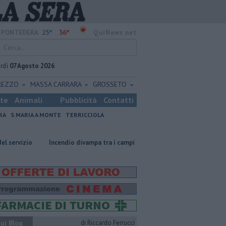
25°
36°
PONTEDERA
QuiNews.net
rdì
07 Agosto 2026
REZZO
MASSA CARRARA
GROSSETO
ste
Animali
Pubblicità
Contatti
RA
S.MARIA A MONTE
TERRICCIOLA
Incendio divampa tra i campi
Ossicombustore, "Serve chiarezza poli
ui Blog
di Riccardo Ferrucci