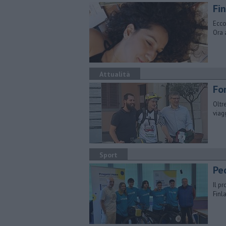
Fi
Ecco
Ora 
Attualità
For
Oltr
viag
Sport
Pe
Il p
Finl