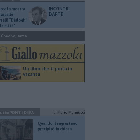
INCONTRI
ucca la mostra
D'ARTE
Marcello
selli “Dialoghi
la città"
Condoglianze
Un libro che ti porta in
vacanza
uttoPONTEDERA
di Mario Mannucci
Quando il sagrestano
precipitò in chiesa