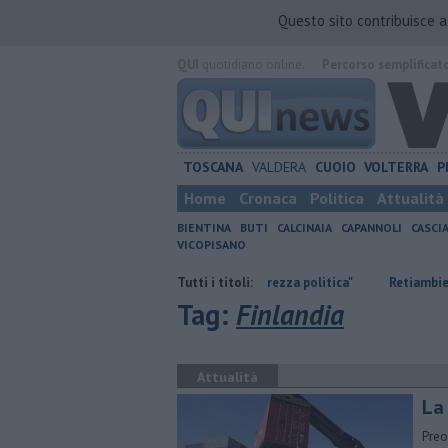
Questo sito contribuisce 
QUI
quotidiano online.
Percorso semplificat
TOSCANA
VALDERA
CUOIO
VOLTERRA
P
Home
Cronaca
Politica
Attualità
BIENTINA
BUTI
CALCINAIA
CAPANNOLI
CASCI
VICOPISANO
Ossicombustore, "Serve chiarezza politica"
Tutti i titoli:
Retiambiente, M5S: "Ne
Tag:
Finlandia
Attualità
La
Preo