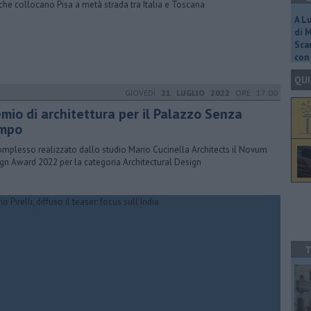
 che collocano Pisa a metà strada tra Italia e Toscana
A L
di 
Scar
con 
QUI
GIOVEDÌ
21 LUGLIO 2022
ORE 17:00
emio di architettura per il Palazzo Senza
mpo
omplesso realizzato dallo studio Mario Cucinella Architects il Novum
gn Award 2022 per la categoria Architectural Design
T