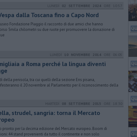
LUNEDÌ
02 SETTEMBRE 2024
ORE 10:57
 Vespa dalla Toscana fino a Capo Nord
useo Fondazione Piaggio il racconto di due amici che hanno
orso 5mila chilometri su due ruote per promuovere la donazione di
gue
LUNEDÌ
10 NOVEMBRE 2014
ORE 06:05
migliaia a Roma perché la lingua diventi
gge
rdi della penisola, tra cui quelli della sezione Ens pisana,
festeranno il 20 novembre al Parlamento per il riconoscimento della
MARTEDÌ
08 SETTEMBRE 2015
ORE 18:30
lla, strudel, sangria: torna il Mercato
ropeo
o pronto per la decima edizione del Mercato europeo. Boom di
ioni: 44 stand provenienti da tutto il continente e non solo