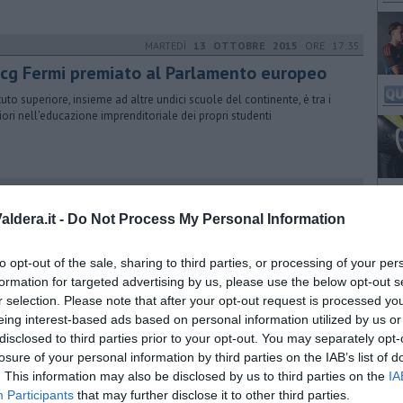
MARTEDÌ
13 OTTOBRE 2015
ORE 17:35
Itcg Fermi premiato al Parlamento europeo
ituto superiore, insieme ad altre undici scuole del continente, è tra i
iori nell'educazione imprenditoriale dei propri studenti
DOMENICA
26 AGOSTO 2018
ORE 07:15
ZIONARIO MINIMO: Diciotti
ldera.it -
Do Not Process My Personal Information
IONARIO MINIMO: Diciotti" nel Blog PENSIERI DELLA DOMENICA di
ro Venturi
to opt-out of the sale, sharing to third parties, or processing of your per
formation for targeted advertising by us, please use the below opt-out s
r selection. Please note that after your opt-out request is processed y
eing interest-based ads based on personal information utilized by us or
GIOVEDÌ
28 FEBBRAIO 2019
ORE 06:30
disclosed to third parties prior to your opt-out. You may separately opt-
ggressività nelle relazioni tra adolescenti
losure of your personal information by third parties on the IAB’s list of
. This information may also be disclosed by us to third parties on the
IA
erenza/dibattito con Simona Caravita su iniziativa di Fondazione
Participants
that may further disclose it to other third parties.