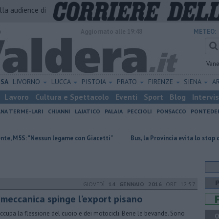
alla audience di
o
Aggiornato alle 19:48
METEO:
Vene
ISA
LIVORNO
LUCCA
PISTOIA
PRATO
FIRENZE
SIENA
A
Lavoro
Cultura e Spettacolo
Eventi
Sport
Blog
Intervi
ANA TERME-LARI
CHIANNI
LAJATICO
PALAIA
PECCIOLI
PONSACCO
PONTEDE
ssun legame con Giacetti"
Bus, la Provincia evita lo stop del servizio
GIOVEDÌ
14 GENNAIO 2016
ORE 12:57
 meccanica spinge l’export pisano
ccupa la flessione del cuoio e dei motocicli. Bene le bevande. Sono
Q