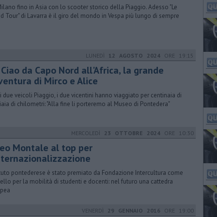
ilano fino in Asia con lo scooter storico della Piaggio. Adesso "Le
d Tour" di Lavarra è il giro del mondo in Vespa più lungo di sempre
LUNEDÌ
12 AGOSTO 2024
ORE 19:15
Ciao da Capo Nord all'Africa, la grande
ventura di Mirco e Alice
i due veicoli Piaggio, i due vicentini hanno viaggiato per centinaia di
iaia di chilometri: "Alla fine li porteremo al Museo di Pontedera"
MERCOLEDÌ
23 OTTOBRE 2024
ORE 10:30
ceo Montale al top per
internazionalizzazione
tituto pontederese è stato premiato da Fondazione Intercultura come
llo per la mobilità di studenti e docenti: nel futuro una cattedra
opea
VENERDÌ
29 GENNAIO 2016
ORE 19:00