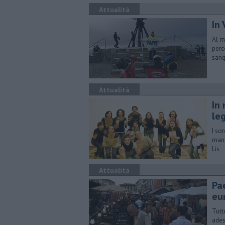
Attualità
In
Al m
perc
san
Attualità
In 
le
I so
mani
Lis
Attualità
Pae
eu
Tutt
ades