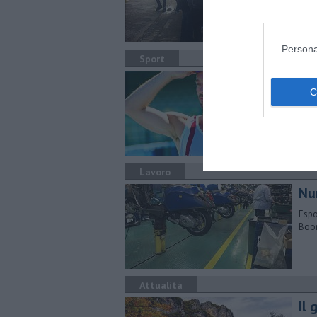
Char
Gron
Persona
Sport
Val
Ma
Nel 
Pont
Lavoro
Nu
Espo
Boom
Attualità
Il 