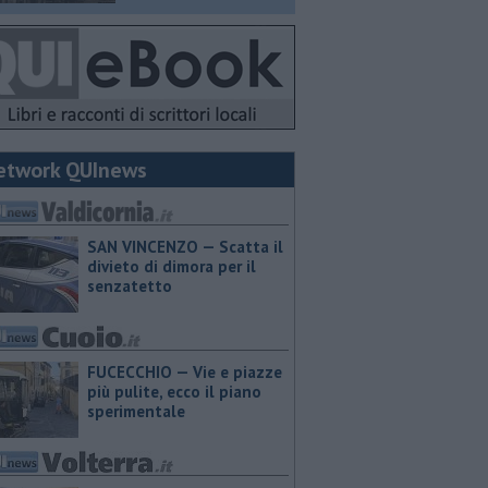
etwork QUInews
SAN VINCENZO — Scatta il
divieto di dimora per il
senzatetto
FUCECCHIO — Vie e piazze
più pulite, ecco il piano
sperimentale