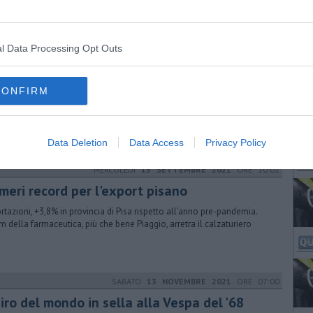
lie onlus per genitori e insegnanti, alla biblioteca comunale "G.
chi"
l Data Processing Opt Outs
GIOVEDÌ
07 LUGLIO 2022
ORE 17:00
erio a un soffio dal podio ai Mondiali
ster
CONFIRM
campionato del mondo di decathlon, l'atleta vicarese che si allena a
edera ha chiuso al quarto posto: "Uno sprono per migliorarmi ancora"
Data Deletion
Data Access
Privacy Policy
MERCOLEDÌ
15 SETTEMBRE 2021
ORE 10:01
meri record per l'export pisano
rtazioni, +3,8% in provincia di Pisa rispetto all’anno pre-pandemia.
 della farmaceutica, più che bene Piaggio, arretra il calzaturiero
SABATO
13 NOVEMBRE 2021
ORE 07:00
giro del mondo in sella alla Vespa del '68