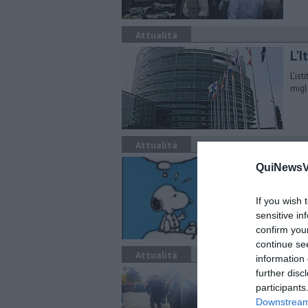
Attualità
L'
L'ist
migl
Attualità
DI
QuiNewsVa
"DIZ
Libe
If you wish 
sensitive in
confirm you
continue se
Attualità
information 
L’a
further disc
participants
Conf
Downstream 