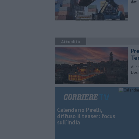
dati
Attualità
Pr
Te
Al c
Desi
Calendario Pirelli,
diffuso il teaser: focus
sull'India