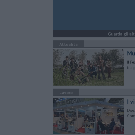
Attualità
Mu
Il Fe
tra 
Lavoro
I v
Diec
Comm