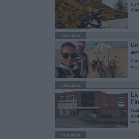
Da M
Gran
Attualità
Un 
av
Con 
migl
Attualità
Li
l'
L'is
mode
eur
Attualità