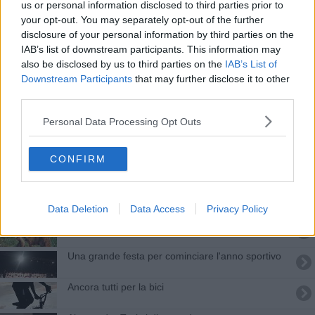
us or personal information disclosed to third parties prior to
OCCHIO AL SINDACO e ai Candidati
your opt-out. You may separately opt-out of the further
disclosure of your personal information by third parties on the
Uisp Valdera, Lenzi confermato presidente
IAB’s list of downstream participants. This information may
also be disclosed by us to third parties on the
IAB’s List of
I nuovi consigli comunali della Valdera
Downstream Participants
that may further disclose it to other
third parties.
Tutti i nomi dell'eccellenza
Personal Data Processing Opt Outs
Ausl, Millozzi rappresenta il Pisano
CONFIRM
Si riparte con i nuovi cestini
Lo studio Volpi compie 35 anni
Data Deletion
Data Access
Privacy Policy
Una lettera per salvare le volpi
Una grande festa per cominciare l'anno sportivo
Ancora tutti per la bici