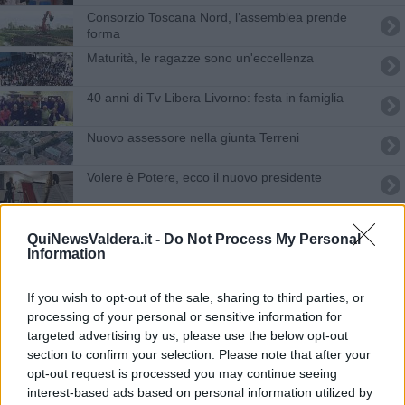
​Consorzio Toscana Nord, l’assemblea prende
forma
Maturità, le ragazze sono un'eccellenza
40 anni di Tv Libera Livorno: festa in famiglia
Nuovo assessore nella giunta Terreni
Volere è Potere, ecco il nuovo presidente
L'antifascismo oggi, un incontro per parlarne
QuiNewsValdera.it -
Do Not Process My Personal
Information
Alle Mantellate il nuovo libro del professor Volpi
Bilancio 2016, firmato l'accordo coi sindacati
If you wish to opt-out of the sale, sharing to third parties, or
processing of your personal or sensitive information for
targeted advertising by us, please use the below opt-out
Pubblica assistenza, nuovo consiglio direttivo
section to confirm your selection. Please note that after your
opt-out request is processed you may continue seeing
Uisp Valdera, nuovo consiglio e nuovo presidente
interest-based ads based on personal information utilized by