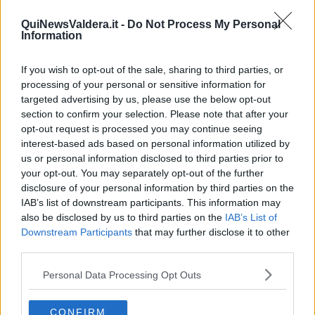
Cassa di espansione dei Renai, partono i cantieri
QuiNewsValdera.it -
Do Not Process My Personal
Information
Lavori sugli argini maestri, fissate le palancole
If you wish to opt-out of the sale, sharing to third parties, or
La Valdera si prepara ai festeggiamenti del 25 aprile
processing of your personal or sensitive information for
targeted advertising by us, please use the below opt-out
Alluvione del '66, i ricordi della gente
section to confirm your selection. Please note that after your
opt-out request is processed you may continue seeing
Alluvione del '66, un convegno in vista
dell'anniversario
interest-based ads based on personal information utilized by
us or personal information disclosed to third parties prior to
Ecco le banche che aiuteranno Ponsacco
your opt-out. You may separately opt-out of the further
disclosure of your personal information by third parties on the
Lo scolmatore visto da dentro
IAB’s list of downstream participants. This information may
also be disclosed by us to third parties on the
IAB’s List of
Morte Biasci, il dolore della Pubblica assistenza
Downstream Participants
that may further disclose it to other
third parties.
Maltempo, la Regione stanzia oltre 2 milioni per le prime
alluvioni
Personal Data Processing Opt Outs
La Liberazione nel segno di Pertini
CONFIRM