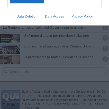
Arrivederci 2014, un anno dalla A alla Z
Rossi ai sindaci: "Fare i lavori per la tutela dei
Data Deletion
Data Access
Privacy Policy
cittadini"
La Regione anticipa i soldi del Governo per le alluvioni
Un filmato d'epoca per ricordare l'alluvione
Studi rischio idraulico, soldi ai Comuni Distretto
La professoressa Mati e i ricordi dell'alluvione
Editore Toscana Media Channel srl - Via Dei Martelli, 8 - 50129
FIRENZE - info@toscanamediachannel.it. TOSCANA MEDIA
NEWS quotidiano on line registrato presso il Tribunale di Firenze
al n. 5935 del 27.09.2013. Iscrizione ROC 22105 - C.F. e P.Iva
0620787048