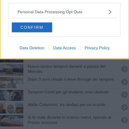
third parties.
Una nuova pista ciclabile per via Pisana
Personal Data Processing Opt Outs
Zona industriale, aziende alle prese con i "buchi"
di rete
CONFIRM
"Tombini scoperti e degrado nell'area industriale"
Giovedì niente acqua per le case di via Carpi
Data Deletion
Data Access
Privacy Policy
Da 36 anni in cooperativa
Nuovo centro tamponi davanti a piazza del
Mercato
Dopo 3 anni chiude il drive through dei tamponi
Tamponi Covid per gli studenti, orari dedicati
Addio Colaninno, tre sindaci per un ricordo
Si fa male durante lo scarico merci, operaio al
Pronto soccorso