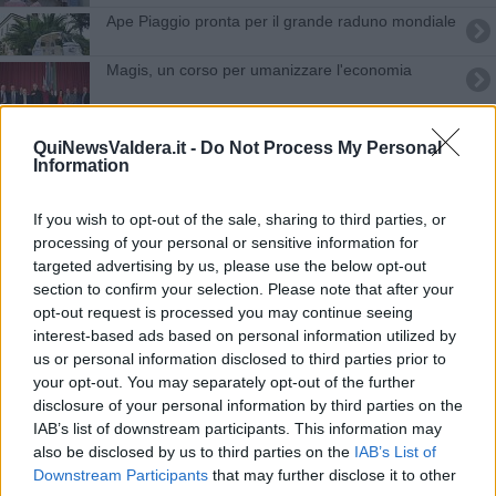
​Ape Piaggio pronta per il grande raduno mondiale
Magis, un corso per umanizzare l'economia
Addio a Milton Glaser, ideò il poster Vespa 50
QuiNewsValdera.it -
Do Not Process My Personal
Information
Piaggio, deciso l'assetto del dopo Colaninno
Leonardo Nanna presenta il suo nuovo romanzo
If you wish to opt-out of the sale, sharing to third parties, or
processing of your personal or sensitive information for
Fine dei lavori in via Leopardi ma arrivano altre
targeted advertising by us, please use the below opt-out
asfaltature
section to confirm your selection. Please note that after your
opt-out request is processed you may continue seeing
Operai Piaggio in rivolta per il lavoro
interest-based ads based on personal information utilized by
us or personal information disclosed to third parties prior to
La macchina per scrivere
your opt-out. You may separately opt-out of the further
disclosure of your personal information by third parties on the
​Enrico Piaggio, una fiction italiana
IAB’s list of downstream participants. This information may
also be disclosed by us to third parties on the
IAB’s List of
E' morto Roberto Colaninno
Downstream Participants
that may further disclose it to other