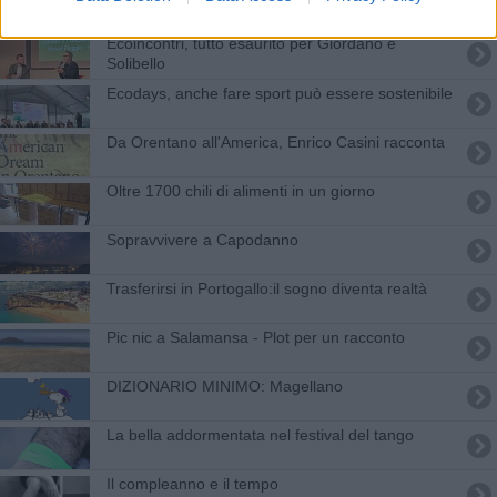
Ecoincontri, tutto esaurito per Giordano e
Solibello
Ecodays, anche fare sport può essere sostenibile
Da Orentano all'America, Enrico Casini racconta
Oltre 1700 chili di alimenti in un giorno
Sopravvivere a Capodanno
​Trasferirsi in Portogallo:il sogno diventa realtà
Pic nic a Salamansa - Plot per un racconto
​DIZIONARIO MINIMO: Magellano
La bella addormentata nel festival del tango
Il compleanno e il tempo