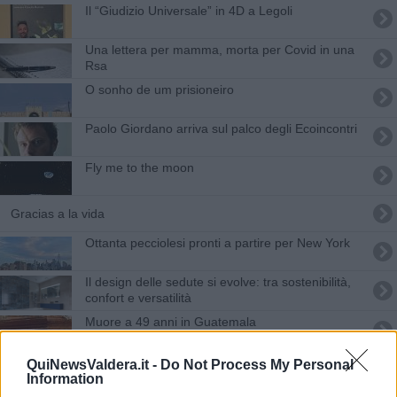
Il “Giudizio Universale” in 4D a Legoli
Una lettera per mamma, morta per Covid in una
Rsa
O sonho de um prisioneiro
Paolo Giordano arriva sul palco degli Ecoincontri
Fly me to the moon
Gracias a la vida
Ottanta pecciolesi pronti a partire per New York
​Il design delle sedute si evolve: tra sostenibilità,
confort e versatilità
Muore a 49 anni in Guatemala
Ponsacco Capo Verde con la passione delle foto
QuiNewsValdera.it -
Do Not Process My Personal
Information