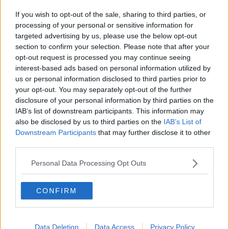
Pontedera Kenya, soldi e adozioni a distanza
If you wish to opt-out of the sale, sharing to third parties, or
Good night
processing of your personal or sensitive information for
targeted advertising by us, please use the below opt-out
section to confirm your selection. Please note that after your
Il gorgo
opt-out request is processed you may continue seeing
interest-based ads based on personal information utilized by
Il nespolo
us or personal information disclosed to third parties prior to
your opt-out. You may separately opt-out of the further
Sudario
disclosure of your personal information by third parties on the
IAB’s list of downstream participants. This information may
Pubblicare humanum est
also be disclosed by us to third parties on the
IAB’s List of
Downstream Participants
that may further disclose it to other
Meglio la nostra Gazosa della CocaCola
third parties.
​Dario Dainelli torna a casa viola
Personal Data Processing Opt Outs
​Un' estate senza Andrea
CONFIRM
Vecchi
Festival 7 Sois 7 Luas, tanti artisti a Pontedera
Data Deletion
Data Access
Privacy Policy